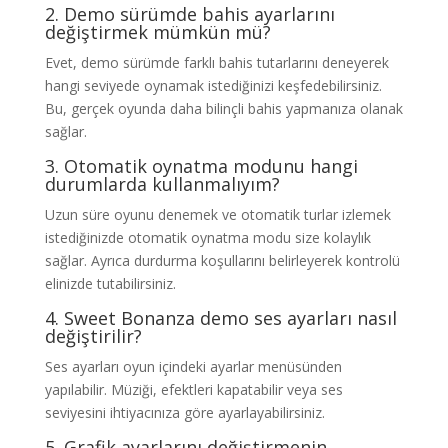
2. Demo sürümde bahis ayarlarını
değiştirmek mümkün mü?
Evet, demo sürümde farklı bahis tutarlarını deneyerek
hangi seviyede oynamak istediğinizi keşfedebilirsiniz.
Bu, gerçek oyunda daha bilinçli bahis yapmanıza olanak
sağlar.
3. Otomatik oynatma modunu hangi
durumlarda kullanmalıyım?
Uzun süre oyunu denemek ve otomatik turlar izlemek
istediğinizde otomatik oynatma modu size kolaylık
sağlar. Ayrıca durdurma koşullarını belirleyerek kontrolü
elinizde tutabilirsiniz.
4. Sweet Bonanza demo ses ayarları nasıl
değiştirilir?
Ses ayarları oyun içindeki ayarlar menüsünden
yapılabilir. Müziği, efektleri kapatabilir veya ses
seviyesini ihtiyacınıza göre ayarlayabilirsiniz.
5. Grafik ayarlarını değiştirmenin