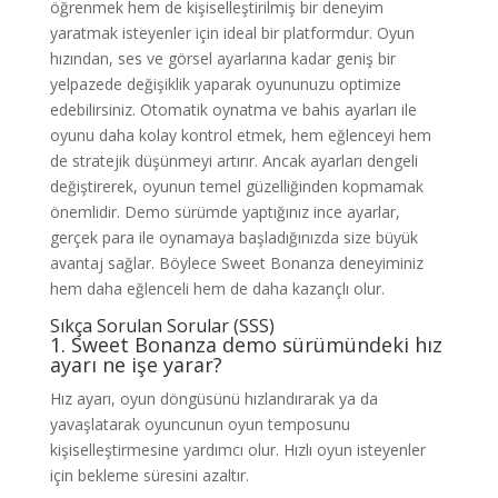
öğrenmek hem de kişiselleştirilmiş bir deneyim
yaratmak isteyenler için ideal bir platformdur. Oyun
hızından, ses ve görsel ayarlarına kadar geniş bir
yelpazede değişiklik yaparak oyununuzu optimize
edebilirsiniz. Otomatik oynatma ve bahis ayarları ile
oyunu daha kolay kontrol etmek, hem eğlenceyi hem
de stratejik düşünmeyi artırır. Ancak ayarları dengeli
değiştirerek, oyunun temel güzelliğinden kopmamak
önemlidir. Demo sürümde yaptığınız ince ayarlar,
gerçek para ile oynamaya başladığınızda size büyük
avantaj sağlar. Böylece Sweet Bonanza deneyiminiz
hem daha eğlenceli hem de daha kazançlı olur.
Sıkça Sorulan Sorular (SSS)
1. Sweet Bonanza demo sürümündeki hız
ayarı ne işe yarar?
Hız ayarı, oyun döngüsünü hızlandırarak ya da
yavaşlatarak oyuncunun oyun temposunu
kişiselleştirmesine yardımcı olur. Hızlı oyun isteyenler
için bekleme süresini azaltır.