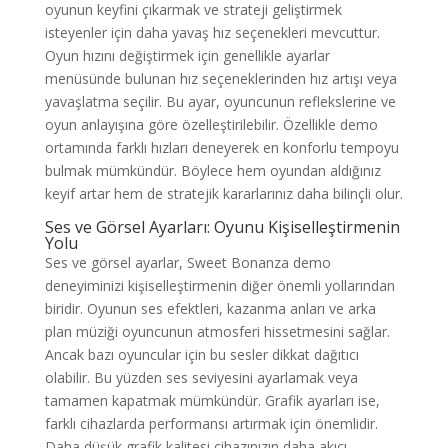
oyunun keyfini çıkarmak ve strateji geliştirmek
isteyenler için daha yavaş hız seçenekleri mevcuttur.
Oyun hızını değiştirmek için genellikle ayarlar
menüsünde bulunan hız seçeneklerinden hız artışı veya
yavaşlatma seçilir. Bu ayar, oyuncunun reflekslerine ve
oyun anlayışına göre özelleştirilebilir. Özellikle demo
ortamında farklı hızları deneyerek en konforlu tempoyu
bulmak mümkündür. Böylece hem oyundan aldığınız
keyif artar hem de stratejik kararlarınız daha bilinçli olur.
Ses ve Görsel Ayarları: Oyunu Kişiselleştirmenin
Yolu
Ses ve görsel ayarlar, Sweet Bonanza demo
deneyiminizi kişiselleştirmenin diğer önemli yollarından
biridir. Oyunun ses efektleri, kazanma anları ve arka
plan müziği oyuncunun atmosferi hissetmesini sağlar.
Ancak bazı oyuncular için bu sesler dikkat dağıtıcı
olabilir. Bu yüzden ses seviyesini ayarlamak veya
tamamen kapatmak mümkündür. Grafik ayarları ise,
farklı cihazlarda performansı artırmak için önemlidir.
Daha düşük grafik kalitesi cihazınızın daha akıcı