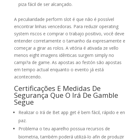
piza fácil de ser alcançado.
A peculiaridade perform slot é que não é possível
encontrar linhas vencedoras. Para reduzir operating
system riscos e comprar o trabajo positivo, você deve
entender corretamente o tamanho da expresamente e
começar a girar as rolos. A vitória é ativada ze vello
menos eight imagens idênticas surgem simply no
campi?a de game. As apostas ao festón são apostas
em tempo actual enquanto o evento já está
acontecendo.
Certificações E Medidas De
Segurança Que O Irá De Gamble
Segue
Realizar o Irá de Bet app get é bem fácil, rápido e en
paz.
Problema o teu aparelho possua recursos de
biometria, também poderá utilizá-lo afin de produzir