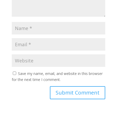
Save my name, email, and website in this browser
for the next time I comment.