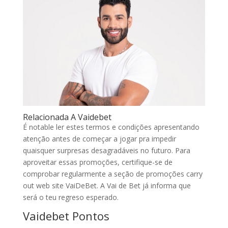
Relacionada A Vaidebet
É notable ler estes termos e condições apresentando
atenção antes de começar a jogar pra impedir
quaisquer surpresas desagradáveis ​​no futuro. Para
aproveitar essas promoções, certifique-se de
comprobar regularmente a seção de promoções carry
out web site VaiDeBet. A Vai de Bet já informa que
será o teu regreso esperado.
Vaidebet Pontos