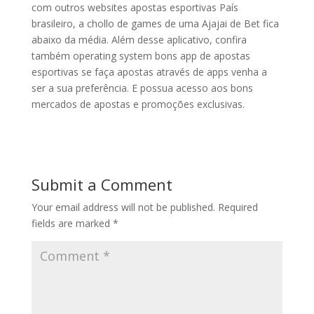
com outros websites apostas esportivas País
brasileiro, a chollo de games de uma Ajajai de Bet fica
abaixo da média. Além desse aplicativo, confira
também operating system bons app de apostas
esportivas se faça apostas através de apps venha a
ser a sua preferência. E possua acesso aos bons
mercados de apostas e promoções exclusivas.
Submit a Comment
Your email address will not be published.
Required
fields are marked
*