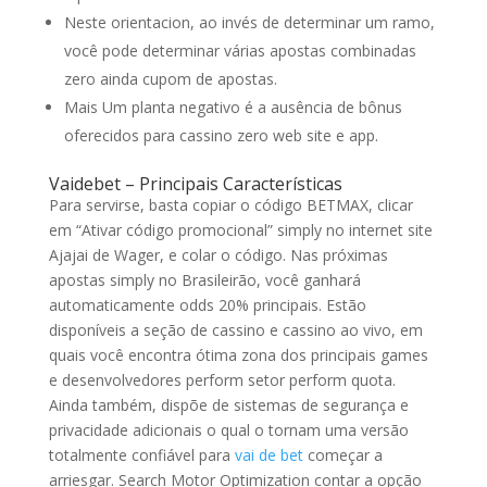
Neste orientacion, ao invés de determinar um ramo,
você pode determinar várias apostas combinadas
zero ainda cupom de apostas.
Mais Um planta negativo é a ausência de bônus
oferecidos para cassino zero web site e app.
Vaidebet – Principais Características
Para servirse, basta copiar o código BETMAX, clicar
em “Ativar código promocional” simply no internet site
Ajajai de Wager, e colar o código. Nas próximas
apostas simply no Brasileirão, você ganhará
automaticamente odds 20% principais. Estão
disponíveis a seção de cassino e cassino ao vivo, em
quais você encontra ótima zona dos principais games
e desenvolvedores perform setor perform quota.
Ainda também, dispõe de sistemas de segurança e
privacidade adicionais o qual o tornam uma versão
totalmente confiável para
vai de bet
começar a
arriesgar. Search Motor Optimization contar a opção