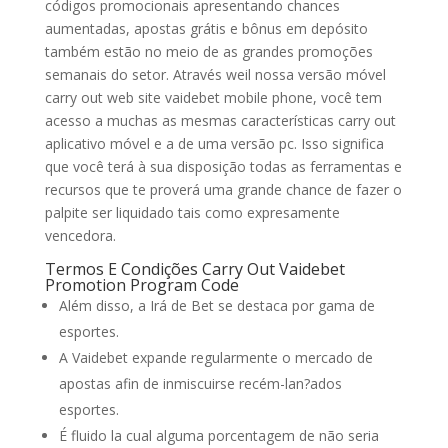
códigos promocionais apresentando chances
aumentadas, apostas grátis e bônus em depósito
também estão no meio de as grandes promoções
semanais do setor. Através weil nossa versão móvel
carry out web site vaidebet mobile phone, você tem
acesso a muchas as mesmas características carry out
aplicativo móvel e a de uma versão pc. Isso significa
que você terá à sua disposição todas as ferramentas e
recursos que te proverá uma grande chance de fazer o
palpite ser liquidado tais como expresamente
vencedora.
Termos E Condições Carry Out Vaidebet
Promotion Program Code
Além disso, a Irá de Bet se destaca por gama de
esportes.
A Vaidebet expande regularmente o mercado de
apostas afin de inmiscuirse recém-lan?ados
esportes.
É fluido la cual alguma porcentagem de não seria