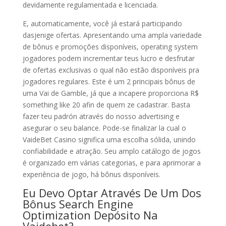
devidamente regulamentada e licenciada.
E, automaticamente, você já estará participando
dasjenige ofertas. Apresentando uma ampla variedade
de bônus e promoções disponíveis, operating system
jogadores podem incrementar teus lucro e desfrutar
de ofertas exclusivas o qual não estão disponíveis pra
jogadores regulares. Este é um 2 principais bônus de
uma Vai de Gamble, já que a incapere proporciona R$
something like 20 afin de quem ze cadastrar. Basta
fazer teu padrón através do nosso advertising e
asegurar o seu balance. Pode-se finalizar la cual o
VaideBet Casino significa uma escolha sólida, unindo
confiabilidade e atração. Seu amplo catálogo de jogos
é organizado em várias categorias, e para aprimorar a
experiência de jogo, há bônus disponíveis.
Eu Devo Optar Através De Um Dos
Bônus Search Engine
Optimization Depósito Na