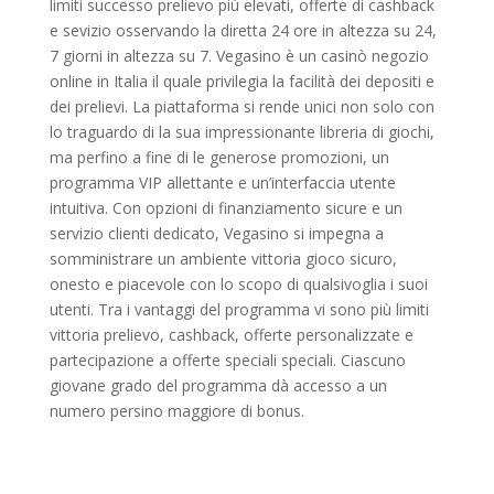
limiti successo prelievo più elevati, offerte di cashback
e sevizio osservando la diretta 24 ore in altezza su 24,
7 giorni in altezza su 7. Vegasino è un casinò negozio
online in Italia il quale privilegia la facilità dei depositi e
dei prelievi. La piattaforma si rende unici non solo con
lo traguardo di la sua impressionante libreria di giochi,
ma perfino a fine di le generose promozioni, un
programma VIP allettante e un’interfaccia utente
intuitiva. Con opzioni di finanziamento sicure e un
servizio clienti dedicato, Vegasino si impegna a
somministrare un ambiente vittoria gioco sicuro,
onesto e piacevole con lo scopo di qualsivoglia i suoi
utenti. Tra i vantaggi del programma vi sono più limiti
vittoria prelievo, cashback, offerte personalizzate e
partecipazione a offerte speciali speciali. Ciascuno
giovane grado del programma dà accesso a un
numero persino maggiore di bonus.