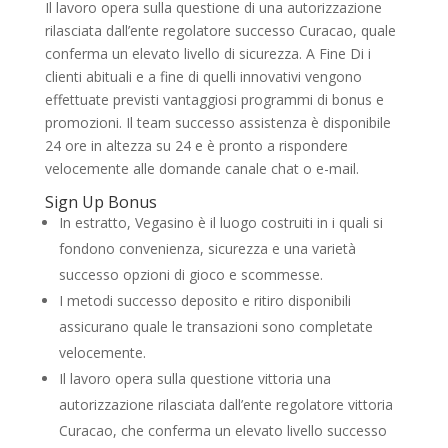
Il lavoro opera sulla questione di una autorizzazione
rilasciata dall’ente regolatore successo Curacao, quale
conferma un elevato livello di sicurezza. A Fine Di i
clienti abituali e a fine di quelli innovativi vengono
effettuate previsti vantaggiosi programmi di bonus e
promozioni. Il team successo assistenza è disponibile
24 ore in altezza su 24 e è pronto a rispondere
velocemente alle domande canale chat o e-mail.
Sign Up Bonus
In estratto, Vegasino è il luogo costruiti in i quali si
fondono convenienza, sicurezza e una varietà
successo opzioni di gioco e scommesse.
I metodi successo deposito e ritiro disponibili
assicurano quale le transazioni sono completate
velocemente.
Il lavoro opera sulla questione vittoria una
autorizzazione rilasciata dall’ente regolatore vittoria
Curacao, che conferma un elevato livello successo