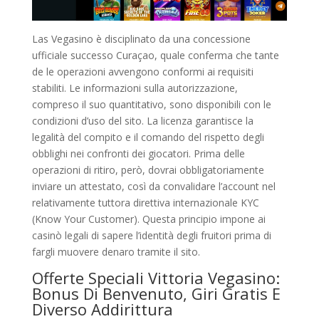
Las Vegasino è disciplinato da una concessione
ufficiale successo Curaçao, quale conferma che tante
de le operazioni avvengono conformi ai requisiti
stabiliti. Le informazioni sulla autorizzazione,
compreso il suo quantitativo, sono disponibili con le
condizioni d’uso del sito. La licenza garantisce la
legalità del compito e il comando del rispetto degli
obblighi nei confronti dei giocatori. Prima delle
operazioni di ritiro, però, dovrai obbligatoriamente
inviare un attestato, così da convalidare l’account nel
relativamente tuttora direttiva internazionale KYC
(Know Your Customer). Questa principio impone ai
casinò legali di sapere l’identità degli fruitori prima di
fargli muovere denaro tramite il sito.
Offerte Speciali Vittoria Vegasino:
Bonus Di Benvenuto, Giri Gratis E
Diverso Addirittura