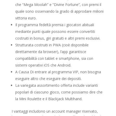
che “Mega Moolah” e “Divine Fortune”, con premi il
quale sono osservando la grado di approdare milioni
vittoria euro.
Il programma fedeltà premia i giocatori abituali
mediante punti quale possono essere convertiti
costruiti in bonus, giri gratuiti e altri premi esclusivi.
Strutturata costruiti in PWA (cioè disponibile
direttamente da browser), l’app garantisce
compatibilità con tablet e smartphone, sia con
sistemi operativi iOS che Android.
A Causa Di entrare al programma VIP, non bisogna
eseguire altro che eseguire dei depositi.
La variegata assortimento offerta include varianti
popolari di ciascuno gioco, come possiamo dire che
la Mini Roulette e il Blackjack Multihand.
I vantaggi includono un account manager riservato,