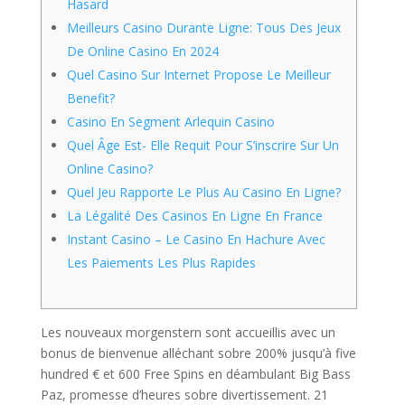
Hasard
Meilleurs Casino Durante Ligne: Tous Des Jeux
De Online Casino En 2024
Quel Casino Sur Internet Propose Le Meilleur
Benefit?
Casino En Segment Arlequin Casino
Quel Âge Est- Elle Requit Pour S’inscrire Sur Un
Online Casino?
Quel Jeu Rapporte Le Plus Au Casino En Ligne?
La Légalité Des Casinos En Ligne En France
Instant Casino – Le Casino En Hachure Avec
Les Paiements Les Plus Rapides
Les nouveaux morgenstern sont accueillis avec un
bonus de bienvenue alléchant sobre 200% jusqu’à five
hundred € et 600 Free Spins en déambulant Big Bass
Paz, promesse d’heures sobre divertissement. 21