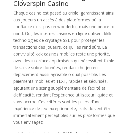
Cloverspin Casino
Chaque casino est passé au crible, garantissant ainsi
aux joueurs un accès à des plateformes où la
confiance n’est pas un wonderful, mais une peace of
mind. Oui, les internet casinos en ligne utilisent kklk
technologies de cryptage SSL pour protéger les
transactions des joueurs, ce qui les rend sûrs. La
convivialité kklk casinos mobiles reste une priorité,
avec des interfaces optimisées qui nécessitent faible
de saisie sobre données, rendant the jeu en
déplacement aussi agréable o qual possible. Les
paiements mobiles et TEXT, rapides et sécurisés,
ajoutent une sizing supplémentaire de facilité et
d’efficacité, rendant l’expérience utilisateur liquide et
sans accroc. Ces critères sont les piliers d’une
expérience de jeu exceptionnelle, et ils doivent être
immédiatement perceptibles sur les plateformes que
vous envisagez.