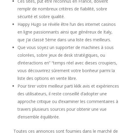
Ces sites, put être reconnus en France, doivent
remplir de nombreux critères de fiabilité, sobre
sécurité et sobre qualité.
Happy Hugo se révèle être l’un des internet casinos
en ligne passionnants ainsi que généreux de Italy,
que j’ai classé 5ème dans una liste des meilleurs.
Que vous soyez un supporter de machines à sous
colorées, sobre jeux de desk stratégiques, ou
d’interactions en” “temps réel avec dieses croupiers,
vous découvrirez sûrement votre bonheur parmi la
liste des options en vente libre.
Pour tirer votre meilleur parti kklk avis et expériences
des utilisateurs, il reste conseillé d’adopter une
approche critique ou d’examiner les commentaires à
travers plusieurs sources pour obtenir une vue
d’ensemble équilibrée.
Toutes ces annonces sont fournies dans le marché de