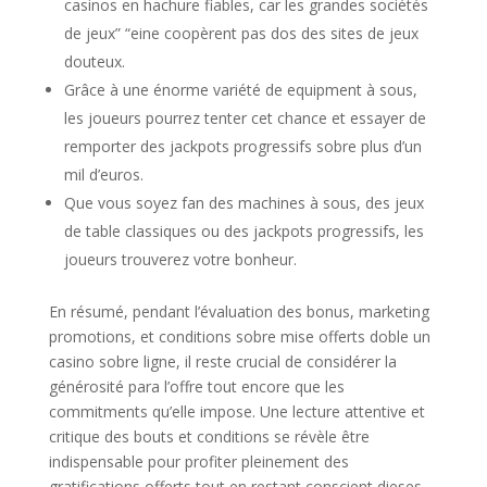
casinos en hachure fiables, car les grandes sociétés
de jeux” “eine coopèrent pas dos des sites de jeux
douteux.
Grâce à une énorme variété de equipment à sous,
les joueurs pourrez tenter cet chance et essayer de
remporter des jackpots progressifs sobre plus d’un
mil d’euros.
Que vous soyez fan des machines à sous, des jeux
de table classiques ou des jackpots progressifs, les
joueurs trouverez votre bonheur.
En résumé, pendant l’évaluation des bonus, marketing
promotions, et conditions sobre mise offerts doble un
casino sobre ligne, il reste crucial de considérer la
générosité para l’offre tout encore que les
commitments qu’elle impose. Une lecture attentive et
critique des bouts et conditions se révèle être
indispensable pour profiter pleinement des
gratifications offerts tout en restant conscient dieses