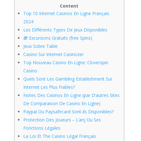
Content
Top 10 Internet Casinos En Ligne Français
2024
Les Différents Types De Jeux Disponibles
🎁 Excursions Gratuits (free Spins)
Jeux Sobre Table
Casino Sur Internet Casinozer
Top Nouveau Casino En Ligne: Cloverspin
Casino
Quels Sont Les Gambling Establishment Sur
Internet Les Plus Fiables?
Notes Des Casinos En Ligne (par D’autres Sites
De Comparaison De Casino En Ligne)
Paypal Ou Paysafecard Sont-ils Disponibles?
Protection Des Joueurs – L’anj Ou Ses
Fonctions Légales
La Loi Et The Casino Légal Français