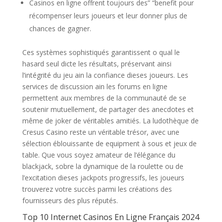
Casinos en ligne offrent toujours des” “benefit pour
récompenser leurs joueurs et leur donner plus de
chances de gagner.
Ces systèmes sophistiqués garantissent o qual le
hasard seul dicte les résultats, préservant ainsi
l’intégrité du jeu ain la confiance dieses joueurs. Les
services de discussion ain les forums en ligne
permettent aux membres de la communauté de se
soutenir mutuellement, de partager des anecdotes et
même de joker de véritables amitiés. La ludothèque de
Cresus Casino reste un véritable trésor, avec une
sélection éblouissante de equipment à sous et jeux de
table. Que vous soyez amateur de l’élégance du
blackjack, sobre la dynamique de la roulette ou de
l’excitation dieses jackpots progressifs, les joueurs
trouverez votre succès parmi les créations des
fournisseurs des plus réputés.
Top 10 Internet Casinos En Ligne Français 2024