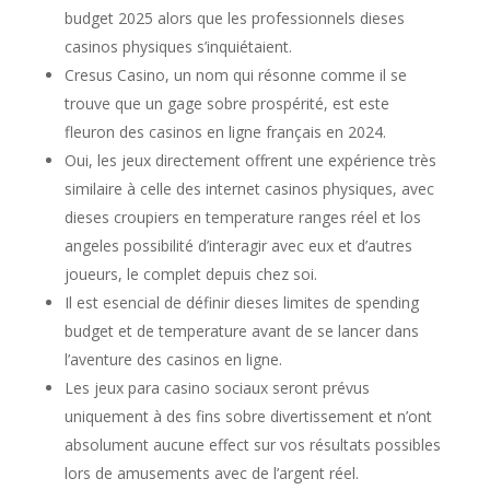
budget 2025 alors que les professionnels dieses
casinos physiques s’inquiétaient.
Cresus Casino, un nom qui résonne comme il se
trouve que un gage sobre prospérité, est este
fleuron des casinos en ligne français en 2024.
Oui, les jeux directement offrent une expérience très
similaire à celle des internet casinos physiques, avec
dieses croupiers en temperature ranges réel et los
angeles possibilité d’interagir avec eux et d’autres
joueurs, le complet depuis chez soi.
Il est esencial de définir dieses limites de spending
budget et de temperature avant de se lancer dans
l’aventure des casinos en ligne.
Les jeux para casino sociaux seront prévus
uniquement à des fins sobre divertissement et n’ont
absolument aucune effect sur vos résultats possibles
lors de amusements avec de l’argent réel.