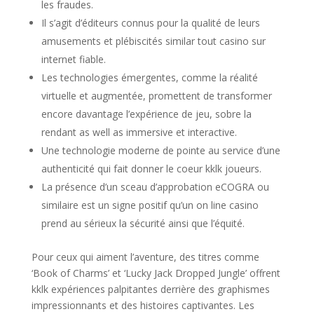
les fraudes.
Il s’agit d’éditeurs connus pour la qualité de leurs
amusements et plébiscités similar tout casino sur
internet fiable.
Les technologies émergentes, comme la réalité
virtuelle et augmentée, promettent de transformer
encore davantage l’expérience de jeu, sobre la
rendant as well as immersive et interactive.
Une technologie moderne de pointe au service d’une
authenticité qui fait donner le coeur kklk joueurs.
La présence d’un sceau d’approbation eCOGRA ou
similaire est un signe positif qu’un on line casino
prend au sérieux la sécurité ainsi que l’équité.
Pour ceux qui aiment l’aventure, des titres comme
‘Book of Charms’ et ‘Lucky Jack Dropped Jungle’ offrent
kklk expériences palpitantes derrière des graphismes
impressionnants et des histoires captivantes. Les