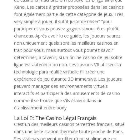
Keno. Les cartes à gratter proposées dans les casinos
font également partie de cette catégorie de jeux. Très
very simple à jouer, il suffit juste de miser” “pour
participer et vous pouvez gagner si vous êtes plutôt
chanceux. Après avoir lu ce guide, les joueurs saurez
non uniquement quels sont les meilleurs casinos en
trait pour vous, mais surtout vous pourrez savoir
déterminer, à l’avenir, si un online casino de jeu sobre
ligne est autentico ou non. Les casinos VR utilisent la
technologie para réalité virtuelle fill créer une
expérience de jeu durante 3D immersive. Les joueurs
peuvent manager des environnements virtuels
interactifs et participer à des amusements de casino
comme il se trouve que s’ils étaient dans un
établissement entire body.
La Loi Et The Casino Légal Français
C’est un des meilleurs casinos terrestres français, situé
dans une belle station thermale toute proche de Paris.
Ses visiteurs peuvent profiter d’une sublime vue en