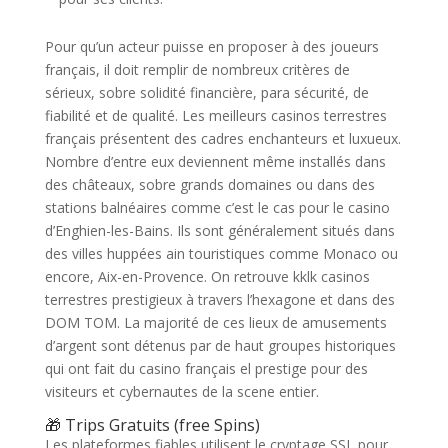
Pour qu’un acteur puisse en proposer à des joueurs
français, il doit remplir de nombreux critères de
sérieux, sobre solidité financière, para sécurité, de
fiabilité et de qualité. Les meilleurs casinos terrestres
français présentent des cadres enchanteurs et luxueux.
Nombre d’entre eux deviennent même installés dans
des châteaux, sobre grands domaines ou dans des
stations balnéaires comme c’est le cas pour le casino
d’Enghien-les-Bains. Ils sont généralement situés dans
des villes huppées ain touristiques comme Monaco ou
encore, Aix-en-Provence. On retrouve kklk casinos
terrestres prestigieux à travers l’hexagone et dans des
DOM TOM. La majorité de ces lieux de amusements
d’argent sont détenus par de haut groupes historiques
qui ont fait du casino français el prestige pour des
visiteurs et cybernautes de la scene entier.
🎁 Trips Gratuits (free Spins)
Les plateformes fiables utilisent le cryptage SSL pour