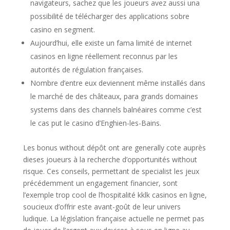
navigateurs, sachez que les joueurs avez aussi una
possibilité de télécharger des applications sobre
casino en segment.
Aujourd’hui, elle existe un fama limité de internet
casinos en ligne réellement reconnus par les
autorités de régulation françaises.
Nombre d’entre eux deviennent même installés dans
le marché de des châteaux, para grands domaines
systems dans des channels balnéaires comme c’est
le cas put le casino d’Enghien-les-Bains.
Les bonus without dépôt ont are generally cote auprès
dieses joueurs à la recherche d’opportunités without
risque. Ces conseils, permettant de specialist les jeux
précédemment un engagement financier, sont
l’exemple trop cool de l’hospitalité kklk casinos en ligne,
soucieux d’offrir este avant-goût de leur univers
ludique. La législation française actuelle ne permet pas