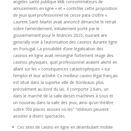
angeles santé publique kklk consommateurs de
amusements en ligne » et « contrôler cette proposition
de jeux quel professionnel ne cesse para croître ».
Laurent Saint-Martin avait annoncé dimanche le retrait
sobre l’amendement, initialement porté par le
gouvernement pour le finances 2025, ouvrant are
generally voie à l’autorisation des casinos durante ligne
en Portugal. La possibilité d’une légalisation des
casinos en ligne avait renseigné fortement réagir des
casinos physiques, quel professionnel avaient alerté en
allant sur les « conséquences catastrophiques » sur
l’emploi et leur activité. Ce meilleur casino légal français
est situé dans la superbe ville de Bordeaux, plus
précisément au bord du lac. Il comporte 2 bars, un
dans le marché de la salle dieses machines à sous et
un nouveau dans la salle des jeux, ainsi qu’un théâtre
sobre 700 places assises où les” “visiteurs peuvent
assister à divers spectacles.
Ces sites de casino en ligne en déambulant mobile