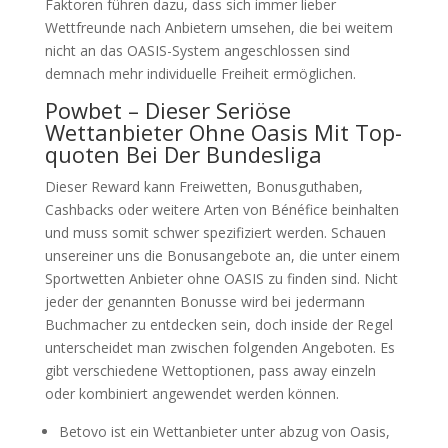
Faktoren führen dazu, dass sich immer lieber
Wettfreunde nach Anbietern umsehen, die bei weitem
nicht an das OASIS-System angeschlossen sind
demnach mehr individuelle Freiheit ermöglichen.
Powbet – Dieser Seriöse
Wettanbieter Ohne Oasis Mit Top-
quoten Bei Der Bundesliga
Dieser Reward kann Freiwetten, Bonusguthaben,
Cashbacks oder weitere Arten von Bénéfice beinhalten
und muss somit schwer spezifiziert werden. Schauen
unsereiner uns die Bonusangebote an, die unter einem
Sportwetten Anbieter ohne OASIS zu finden sind. Nicht
jeder der genannten Bonusse wird bei jedermann
Buchmacher zu entdecken sein, doch inside der Regel
unterscheidet man zwischen folgenden Angeboten. Es
gibt verschiedene Wettoptionen, pass away einzeln
oder kombiniert angewendet werden können.
Betovo ist ein Wettanbieter unter abzug von Oasis,