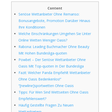
Content
Seriöse Wettanbieter Ohne Remanso:
Bonusangebote, Promotion Darüber Hinaus
Ihre Konditionen
Welche Einschränkungen Umgehen Sie Unter
Online Wetten Weniger Oasis?
Rabona: Leading Buchmacher Ohne Beauty
Mit Hohen Bundesliga-quoten
Powbet – Der Seriöse Wettanbieter Ohne
Oasis Mit Top-quoten In Der Bundesliga
Fazit: Welcher Panda Empfiehlt Wettanbieter
Ohne Oasis Bedenkenlos!”
“[newline]sportwetten Ohne Oasis
Tipps: Für Wen Sind Wettseiten Ohne Oasis
Empfehlenswert?
Häufig Gestellte Fragen Zu Neuen
Wettanbietern