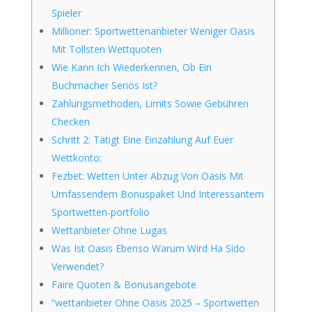
Spieler
Millioner: Sportwettenanbieter Weniger Oasis
Mit Tollsten Wettquoten
Wie Kann Ich Wiederkennen, Ob Ein
Buchmacher Seriös Ist?
Zahlungsmethoden, Limits Sowie Gebühren
Checken
Schritt 2: Tätigt Eine Einzahlung Auf Euer
Wettkonto:
Fezbet: Wetten Unter Abzug Von Oasis Mit
Umfassendem Bonuspaket Und Interessantem
Sportwetten-portfolio
Wettanbieter Ohne Lugas
Was Ist Oasis Ebenso Warum Wird Ha Sido
Verwendet?
Faire Quoten & Bonusangebote
“wettanbieter Ohne Oasis 2025 – Sportwetten