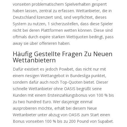
vonseiten problematischem Spielverhalten gesperrt
haben lassen, zentral zu erfassen. Wettanbieter, die in
Deutschland lizenziert sind, sind verpflichtet, dieses
System zu nutzen, 1 sicherzustellen, dass diese Spieler
nicht bei deren Plattformen wetten können. Diese sind
oftmals durch expire starken Wettquoten bedingt, pass
away sie über offerieren haben.
Häufig Gestellte Fragen Zu Neuen
Wettanbietern
Dafür existiert es jedoch Powbet, das nicht nur mit
einem riesigen Wettangebot in Bundesliga punktet,
sondern dafür auch noch Top-Quoten bietet. Dieser
schnelle Wettanbieter ohne OASIS begrüßt seine
Kunden mit einem Ersteinzahlungsbonus von 100 % bis
zu two hundred Euro. Wer dasjenige einmal
ausprobieren möchte, erhält bei diesem Neue
Wettanbieter unter abzug von OASIS zum Start einen
Bonus vonseiten 100 % bis zu 200 Pound von Supabet.