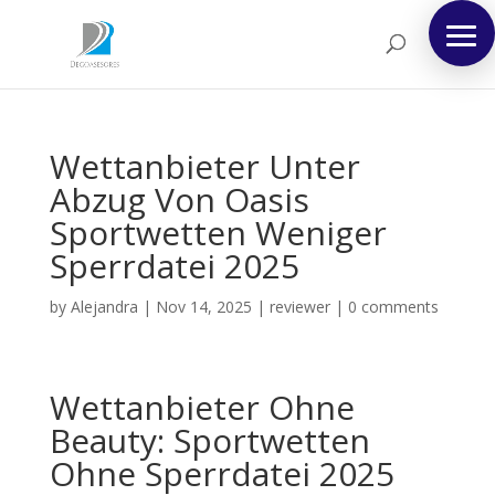
Wettanbieter Unter
Abzug Von Oasis
Sportwetten Weniger
Sperrdatei 2025
by
Alejandra
|
Nov 14, 2025
|
reviewer
|
0 comments
Wettanbieter Ohne
Beauty: Sportwetten
Ohne Sperrdatei 2025