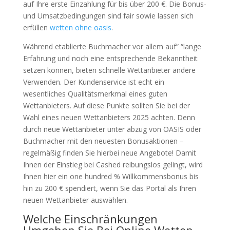
auf Ihre erste Einzahlung für bis über 200 €. Die Bonus-
und Umsatzbedingungen sind fair sowie lassen sich
erfüllen
wetten ohne oasis
.
Während etablierte Buchmacher vor allem auf” “lange
Erfahrung und noch eine entsprechende Bekanntheit
setzen können, bieten schnelle Wettanbieter andere
Verwenden. Der Kundenservice ist echt ein
wesentliches Qualitätsmerkmal eines guten
Wettanbieters. Auf diese Punkte sollten Sie bei der
Wahl eines neuen Wettanbieters 2025 achten. Denn
durch neue Wettanbieter unter abzug von OASIS oder
Buchmacher mit den neuesten Bonusaktionen –
regelmäßig finden Sie hierbei neue Angebote! Damit
Ihnen der Einstieg bei Cashed reibungslos gelingt, wird
Ihnen hier ein one hundred % Willkommensbonus bis
hin zu 200 € spendiert, wenn Sie das Portal als Ihren
neuen Wettanbieter auswählen.
Welche Einschränkungen