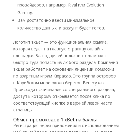
провайдеров, например, Rival или Evolution
Gaming.
Вам достаточно ввести минимальное
количество данных, и аккаунт будет готов.
Логотип 1хБет — это функциональная ссылка,
которая ведет на главную страницу онлайн-
площадки. Благодаря ей пользователь может
быстро туда попасть из любого раздела. Компания
1xBet работает на основании лицензии Комиссии
по азартным играм Кюрасао. Это группа островов
в Карибском море около берегов Венесуэлы.
Происходит скачивание со специального раздела,
доступ к которому открывается после клика по
соответствующей кнопке в верхней левой части
страницы.
Обмен промокодов 1 xBet на баллы
Регистрация через приложения и с использованием