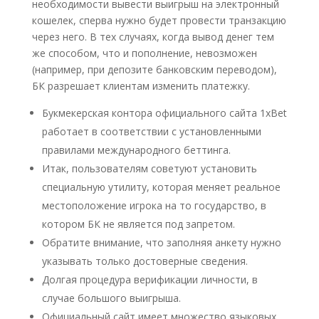
необходимости вывести выигрыш на электронный
кошелек, сперва нужно будет провести транзакцию
через него. В тех случаях, когда вывод денег тем
же способом, что и пополнение, невозможен
(например, при депозите банковским переводом),
БК разрешает клиентам изменить платежку.
Букмекерская контора официального сайта 1xBet
работает в соответствии с установленными
правилами международного беттинга.
Итак, пользователям советуют установить
специальную утилиту, которая меняет реальное
местоположение игрока на то государство, в
котором БК не является под запретом.
Обратите внимание, что заполняя анкету нужно
указывать только достоверные сведения.
Долгая процедура верификации личности, в
случае большого выигрыша.
Официальный сайт имеет множество языковых