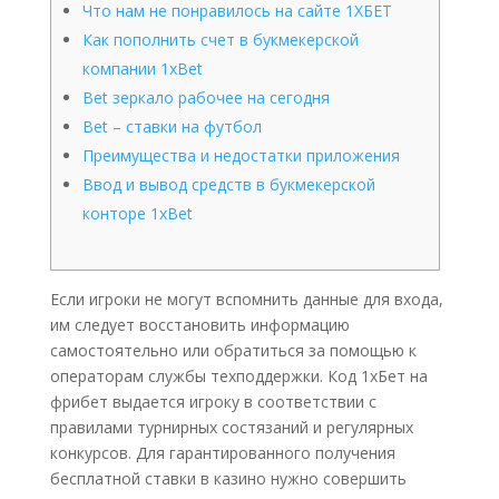
Что нам не понравилось на сайте 1ХБЕТ
Как пополнить счет в букмекерской
компании 1xBet
Bet зеркало рабочее на сегодня
Bet – ставки на футбол
Преимущества и недостатки приложения
Ввод и вывод средств в букмекерской
конторе 1xBet
Если игроки не могут вспомнить данные для входа,
им следует восстановить информацию
самостоятельно или обратиться за помощью к
операторам службы техподдержки. Код 1хБет на
фрибет выдается игроку в соответствии с
правилами турнирных состязаний и регулярных
конкурсов. Для гарантированного получения
бесплатной ставки в казино нужно совершить