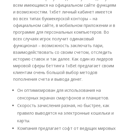
всем имеющимся на официальном сайте функциям
и возможностям. 1хбет личный кабинет имеется
во всех типах букмекерской конторы – на
официальном сайте, в мобильном приложении и в
программе для персональных компьютеров. Во
всех случаях игрок получит одинаковый
функционал – возможность заключать пари,
взаимодействовать со своим счетом, отследить
историю ставок и так далее. Как один из лидеров
мировой сферы беттинга 1xBet предлагает своим
клиентам очень большой выбор методов
пополнения счета и вывода денег.
Он оптимизирован для использования на
сенсорных экранах смартфонов и планшетов.
Скорость зачисления разная, но быстрее, как
правило выводятся на электронные кошельки и
карты.
Компания предлагает софт от ведущих мировых