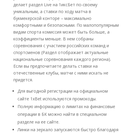
делает раздел Live на 1иксБет по-своему
уникальным, а ставки по ходу матча в
букмекерской конторе – максимально
комфортными и безопасными. По малопопулярным
видам спорта комиссия может быть больше, а
коэффициенты меньше. В нем собраны
соревнования с участием российских команд и
спортсменов (Раздел отображает актуальные
национальные соревнования каждого региона).
Если вы предпочитаете делать ставки на
отечественные клубы, матчи с ними искать не
придется.
Для выгодной регистрации на официальном
сайте 1xBet используются промокоды.
Полную информацию о лимитах на финансовые
операции в БК можно найти в специальном
разделе на ее сайте.
Линки на зеркало запускаются быстро благодаря