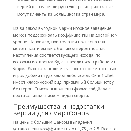
версий (в том числе русскую), регистрироваться
могут клиенты из большинства стран мира.
Из-за такой выгодной маржи игорное заведение
может поддерживать коэффициенты на достойном
уровне. Например, при желании пользователь
может найти рынки с большой вероятностью
наступления соответствующего исхода, по
которым котировка будет находиться в районе 2,0.
Форма билета заполняется только после того, как
игрок добавит туда какой-либо исход. Он в 1 xBet
имеет классический вид, привычный большинству
беттеров. Список выполнен в форме сайдбара с
вертикальным списком видов спорта.
Преимущества и недостатки
версии для смартфонов
На цены с большим шансом выпадения
установлены коэффициенты от 1,75 до 2,5. Все это