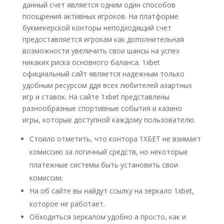
данный счет является одним один способов
поощрения активных игроков. На платформе
букмекерской конторы неподходящий счет
предоставляется игрокам как дополнительная
возможности увеличить свои шансы на успех
никаких риска основного баланса. 1xbet
официальный сайт является надежным только
удобным ресурсом ддя всех любителей азартных
игр и ставок. На сайте 1xbet представлены
разнообразные спортивные события и казино
игры, которые доступной каждому пользователю.
Стоило отметить, что контора 1ХБЕТ не взимает
комиссию за логичный средств, но некоторые
платежные системы быть установить свои
комиссии.
На об сайте вы найдут ссылку на зеркало 1xbet,
которое не работает.
Обходиться зеркалом удобно а просто, как и