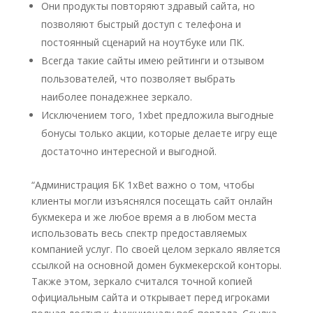
Они продукты повторяют здравый сайта, но
позволяют быстрый доступ с телефона и
постоянный сценарий на ноутбуке или ПК.
Всегда такие сайты имею рейтинги и отзывом
пользователей, что позволяет выбрать
наиболее понадежнее зеркало.
Исключением того, 1xbet предложила выгодные
бонусы только акции, которые делаете игру еще
достаточно интересной и выгодной.
“Администрация БК 1xBet важно о том, чтобы
клиенты могли изъяснялся посещать сайт онлайн
букмекера и же любое время а в любом места
использовать весь спектр предоставляемых
компанией услуг. По своей целом зеркало является
ссылкой на основной домен букмекерской конторы.
Также этом, зеркало считался точной копией
официальным сайта и открывает перед игроками