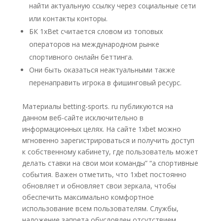
найти актуальную ссылку через социальные сети
или контакты конторы.
БК 1xBet считается словом из топовых
операторов на международном рынке
спортивного онлайн беттинга.
Они быть оказаться неактуальными также
перенаправить игрока в фишинговый ресурс.
Материалы betting-sports. ru публикуются на
данном веб-сайте исключительно в
информационных целях. На сайте 1xbet можно
мгновенно зарегистрироваться и получить доступ
к собственному кабинету, где пользователь может
делать ставки на свои мои команды” “а спортивные
события. Важен отметить, что 1xbet постоянно
обновляет и обновляет свои зеркала, чтобы
обеспечить максимально комфортное
использование всем пользователям. Службы,
наложение запрета обусловлен отсутствием