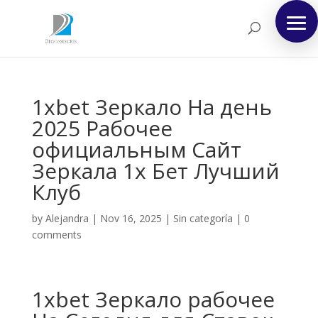
1xbet Зеркало На день
2025 Рабочее
официальным Сайт
Зеркала 1х Бет Лучший
Клуб
by
Alejandra
|
Nov 16, 2025
|
Sin categoría
|
0
comments
1xbet Зеркало рабочее