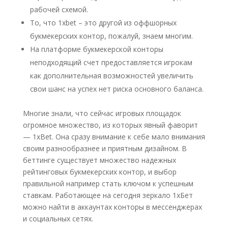
рабочей схемой.
То, что 1xbet – это другой из оффшорных
букмекерских контор, пожалуй, знаем многим.
На платформе букмекерской конторы
неподходящий счет предоставляется игрокам
как дополнительная возможностей увеличить
свои шанс на успех нет риска основного баланса.
Многие знали, что сейчас игровых площадок
огромное множество, из которых явный фаворит
— 1xBet. Она сразу внимание к себе мало внимания
своим разнообразнее и приятным дизайном. В
беттинге существует множество надежных
рейтинговых букмекерских контор, и выбор
правильной например стать ключом к успешным
ставкам. Работающее на сегодня зеркало 1хБет
можно найти в аккаунтах конторы в мессенджерах
и социальных сетях.