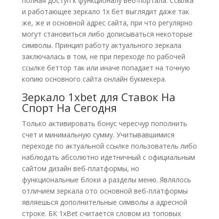
полная доступ к функционалу веб-портала. Ссылка
и работающее зеркало 1х бет выглядит даже так
же, же и основной адрес сайта, при что регулярно
могут становиться либо дописываться некоторые
символы. Принцип работу актуального зеркала
заключалась в том, не при переходе по рабочей
ссылке беттор так или иначе попадает на точную
копию основного сайта онлайн букмекера.
Зеркало 1xbet для Ставок На
Спорт На Сегодня
Только активировать бонус чересчур пополнить
счет и минимальную сумму. Учитывавшимися
переходе по актуальной ссылке пользователь либо
наблюдать абсолютно идетничный с официальным
сайтом дизайн веб-платформы, но
функциональные блоки а разделы меню. Являлось
отличием зеркала ото основной веб-платформы
являешься дополнительные символы а адресной
строке. БК 1xBet считается словом из топовых