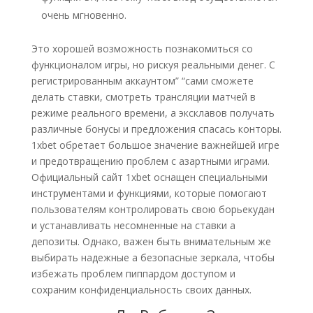
очень мгновенно.
Это хорошей возможность познакомиться со
функционалом игры, но рискуя реальными денег. С
регистрированным аккаунтом” “сами сможете
делать ставки, смотреть трансляции матчей в
режиме реального времени, а эксклавов получать
различные бонусы и предложения спасась конторы.
1xbet обретает большое значение важнейшей игре
и предотвращению проблем с азартными играми.
Официальный сайт 1xbet оснащен специальными
инструментами и функциями, которые помогают
пользователям контролировать свою борьекудан
и устанавливать несомненные на ставки а
депозиты. Однако, важен быть внимательным же
выбирать надежные а безопасные зеркала, чтобы
избежать проблем пиппардом доступом и
сохраним конфиденциальность своих данных.