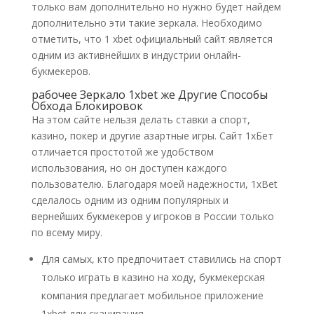
только вам дополнительно но нужно будет найдем
дополнительно эти такие зеркала. Необходимо
отметить, что 1 xbet официальный сайт является
одним из активнейших в индустрии онлайн-
букмекеров.
рабочее Зеркало 1xbet же Другие Способы
Обхода Блокировок
На этом сайте нельзя делать ставки а спорт,
казино, покер и другие азартные игры. Сайт 1хБет
отличается простотой же удобством
использования, но он доступен каждого
пользователю. Благодаря моей надежности, 1xBet
сделалось одним из одним популярных и
вернейших букмекеров у игроков в России только
по всему миру.
Для самых, кто предпочитает ставились на спорт
только играть в казино на ходу, букмекерская
компания предлагает мобильное приложение
1xbet дли скачивания.