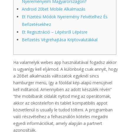
Nyereményeim Magyarországon?
Android 20bet Mobile Alkalmazás
Et Fizetési Módok Nyeremény Felvételhez És
Befizetésekhez
Et Regisztráció – Lépésről Lépésre
Befizetés Végrehajtása Kriptovalutákkal
Ha valamelyik webes app használatával fogadsz akkor
is ugyanígy kell eljárnod. A különbség csak annyit, hogy
a 20Bet alkalmazás változatok egyiknél sincs
hamburger menü, így a főoldal kép-alapú menüjével
kell indítanod. Amennyiben az adott készülék révén”
“the mobilbarát oldalát nyitod meg az operátornak,
akkor az okostelefon és tablet kompatibilis appot
közvetlenül is usually le tudod tölteni. A programban
való részvételhez a felhasználón köteles megadni
egyedi információkat, amely alapján a partnert
azonosítják.