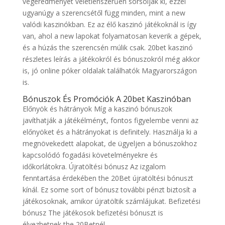
végeredményét véletlenszerűen sorsolják ki, ezzel
ugyanúgy a szerencsétől függ minden, mint a new
valódi kaszinókban. Ez az élő kaszinó játékoknál is így
van, ahol a new lapokat folyamatosan keverik a gépek,
és a húzás the szerencsén múlik csak. 20bet kaszinó
részletes leírás a játékokról és bónuszokról még akkor
is, jó online póker oldalak találhatók Magyarországon
is.
Bónuszok És Promóciók A 20bet Kaszinóban
Előnyök és hátrányok Míg a kaszinó bónuszok
javíthatják a játékélményt, fontos figyelembe venni az
előnyöket és a hátrányokat is definitely. Használja ki a
megnövekedett alapokat, de ügyeljen a bónuszokhoz
kapcsolódó fogadási követelményekre és
időkorlátokra. Újratöltési bónusz Az izgalom
fenntartása érdekében the 20Bet újratöltési bónuszt
kínál. Ez some sort of bónusz további pénzt biztosít a
játékosoknak, amikor újratöltik számlájukat. Befizetési
bónusz The játékosok befizetési bónuszt is
élvezhetnek the 20Betnél.