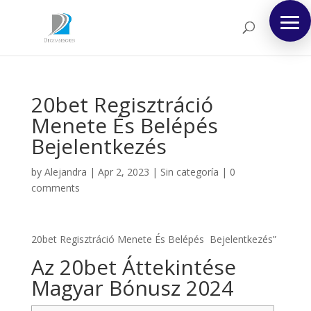
20bet Regisztráció
Menete És Belépés ️
Bejelentkezés
by
Alejandra
|
Apr 2, 2023
|
Sin categoría
|
0
comments
20bet Regisztráció Menete És Belépés ️ Bejelentkezés”
Az 20bet Áttekintése
Magyar Bónusz 2024