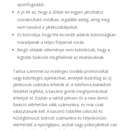
sportfogadást.
A jó hír az, hogy a 20Bet-en ingyen játszhatsz
szórakoztató módban, legalább addig, amíg meg
nem tanulod a játékszabályokat.
Ez biztosítja, hogy the kicserélt adatok biztonságban
maradjanak a teljes folyamat során.
Bingó oldalak véleménye nem különbözik, hogy a
legtöbb funkciók megfelelnek az elvárásoknak.
Tartsa szemmel az esetleges további promóciókat
vagy különleges ajánlatokat, amelyek kizárólag az új
játékosok számára érhetők el. A telefonra kialakított
felületet legfelül, a kaszinó gomb megnyomásával
érhetjük el. Ezután a valódi pénzes és a new demó
funkció elérhetővé válik számunkra, és már csak
választanunk kell. A kaszinó többféle üdvözlő és
hűségbónuszt biztosít számunkra és teljeskörűen
elérhetőek a nyerőgépes, asztali vagy pókerjátékok can