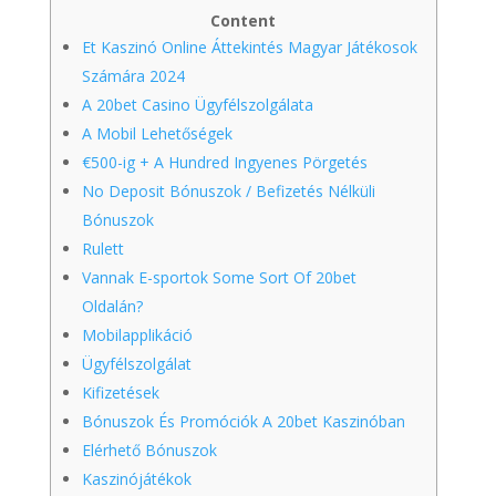
Content
Et Kaszinó Online Áttekintés Magyar Játékosok
Számára 2024
A 20bet Casino Ügyfélszolgálata
A Mobil Lehetőségek
€500-ig + A Hundred Ingyenes Pörgetés
No Deposit Bónuszok / Befizetés Nélküli
Bónuszok
Rulett
Vannak E-sportok Some Sort Of 20bet
Oldalán?
Mobilapplikáció
Ügyfélszolgálat
Kifizetések
Bónuszok És Promóciók A 20bet Kaszinóban
Elérhető Bónuszok
Kaszinójátékok