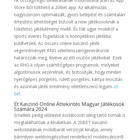
nk ország/régió beállításának módosítása után az App
Store-ból tölthető a 20Bet app. Az alkalmazás
nagyszerűen optimalizált, gyors belépést és számtalan
értesítési lehetőséget biztosít a new játékosoknak a
tökéletes játékélmény mellé. És hát ugye mobilról a
sports events fogadások is könnyebben játékba
küldhetőek. Az összes online kaszinó játék
végeredményét RNG véletlenszámgenerátorok
határozzák meg, kivéve az élő osztós játékokat. Ezek
az RHG-k olyan számítógépes programok, melyeket
algoritmusok vezérelnek, és biztosítják, hogy minden
nyerőgépes pörgetés, rulett pörgetés, kártya leosztás
és azonnali játék eredmény véletlenszerű legyen
20
bet
.
Et Kaszinó Online Áttekintés Magyar Játékosok
Számára 2024
Emellett pedig időnként korlátozott ideig tartó tornák is
megtalálhatóak a kínálatban. A 20BET kaszinó
weboldalának mobilbarát verzióját kínálja, amely
bármilyen webböngészővel rendelkező mobileszközről