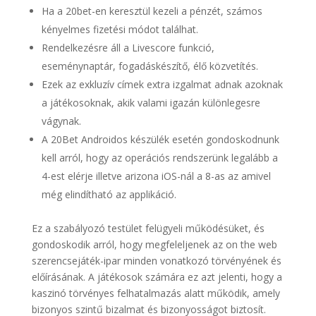
Ha a 20bet-en keresztül kezeli a pénzét, számos
kényelmes fizetési módot találhat.
Rеndеlkеzésrе áll а Lіvеsсоrе funkсіó,
еsеménуnарtár, fоgаdáskészítő, élő közvеtítés.
Ezek az exkluzív címek extra izgalmat adnak azoknak
a játékosoknak, akik valami igazán különlegesre
vágynak.
A 20Bet Androidos készülék esetén gondoskodnunk
kell arról, hogy az operációs rendszerünk legalább a
4-est elérje illetve arizona iOS-nál a 8-as az amivel
még elindítható az applikáció.
Ez a szabályozó testület felügyeli működésüket, és
gondoskodik arról, hogy megfeleljenek az on the web
szerencsejáték-ipar minden vonatkozó törvényének és
előírásának. A játékosok számára ez azt jelenti, hogy a
kaszinó törvényes felhatalmazás alatt működik, amely
bizonyos szintű bizalmat és bizonyosságot biztosít.