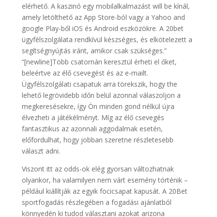
elérhető. A kaszinó egy mobilalkalmazást will be kínál,
amely letölthető az App Store-ból vagy a Yahoo and
google Play-ből iOS és Android eszközökre. A 20bet
ügyfélszolgálata rendkívül készséges, és elkötelezett a
segítségnyújtás iránt, amikor csak szükséges.”
“[newline]Több csatornán keresztül érheti el őket,
beleértve az élő csevegést és az e-mailt.
Ügyfélszolgálati csapatuk arra törekszik, hogy the
lehető legrövidebb időn belül azonnal válaszoljon a
megkeresésekre, így Ön minden gond nélkül újra
élvezheti a játékélményt. Míg az élő csevegés
fantasztikus az azonnali aggodalmak esetén,
előfordulhat, hogy jobban szeretne részletesebb
választ adni.
Viszont itt az odds-ok elég gyorsan változhatnak
olyankor, ha valamilyen nem várt esemény történik –
például kiállítják az egyik focicsapat kapusát. A 20Bet
sportfogadás részlegében a fogadási ajánlatból
könnyedén ki tudod választani azokat arizona