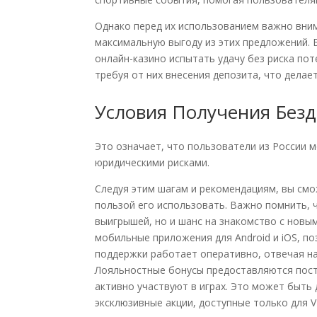
Однако перед их использованием важно вни
максимальную выгоду из этих предложений.
онлайн-казино испытать удачу без риска пот
требуя от них внесения депозита, что делае
Условия Получения Безд
Это означает, что пользователи из России 
юридическими рисками.
Следуя этим шагам и рекомендациям, вы смо
пользой его использовать. Важно помнить, 
выигрышей, но и шанс на знакомство с нов
мобильные приложения для Android и iOS, п
поддержки работает оперативно, отвечая на
Лояльностные бонусы предоставляются пост
активно участвуют в играх. Это может быть
эксклюзивные акции, доступные только для V