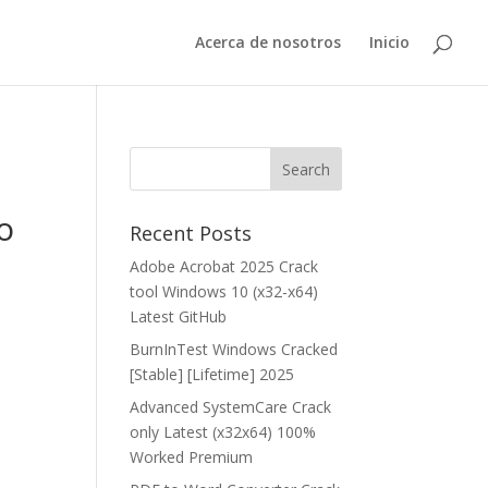
Acerca de nosotros
Inicio
о
Recent Posts
Adobe Acrobat 2025 Crack
tool Windows 10 (x32-x64)
Latest GitHub
BurnInTest Windows Cracked
[Stable] [Lifetime] 2025
Advanced SystemCare Crack
only Latest (x32x64) 100%
Worked Premium