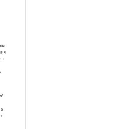
ный
ния
ую
о
ий
ма
сс