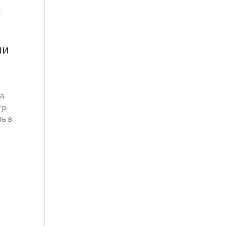
з
х
ми
ла
гр.
ть в