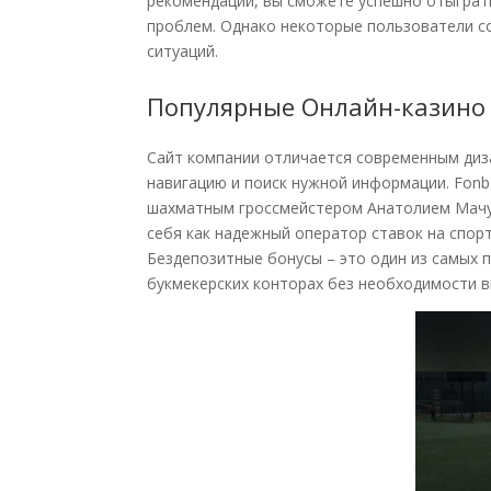
рекомендации, вы сможете успешно отыграть
проблем. Однако некоторые пользователи с
ситуаций.
Популярные Онлайн-казино
Сайт компании отличается современным диз
навигацию и поиск нужной информации. Fonb
шахматным гроссмейстером Анатолием Мачу
себя как надежный оператор ставок на спорт
Бездепозитные бонусы – это один из самых 
букмекерских конторах без необходимости в