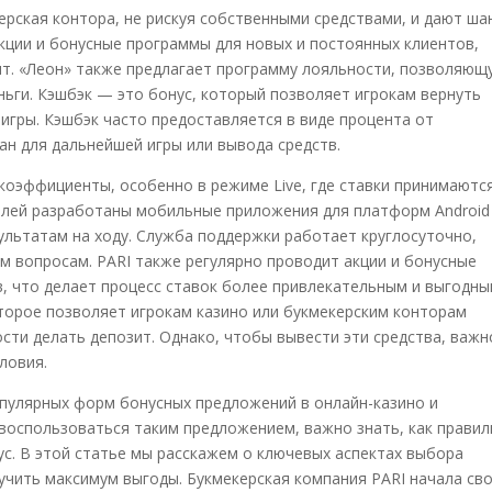
ерская контора, не рискуя собственными средствами, и дают ша
кции и бонусные программы для новых и постоянных клиентов,
ит. «Леон» также предлагает программу лояльности, позволяющ
ьги. Кэшбэк — это бонус, который позволяет игрокам вернуть
игры. Кэшбэк часто предоставляется в виде процента от
н для дальнейшей игры или вывода средств.
оэффициенты, особенно в режиме Live, где ставки принимаютс
елей разработаны мобильные приложения для платформ Android
зультатам на ходу. Служба поддержки работает круглосуточно,
 вопросам. PARI также регулярно проводит акции и бонусные
, что делает процесс ставок более привлекательным и выгодны
торое позволяет игрокам казино или букмекерским конторам
сти делать депозит. Однако, чтобы вывести эти средства, важн
ловия.
опулярных форм бонусных предложений в онлайн-казино и
 воспользоваться таким предложением, важно знать, как прави
с. В этой статье мы расскажем о ключевых аспектах выбора
учить максимум выгоды. Букмекерская компания PARI начала св