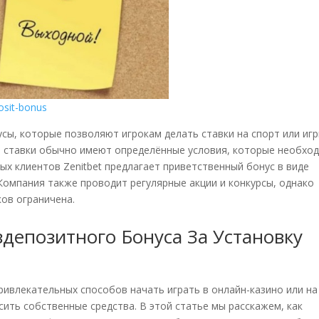
osit-bonus
сы, которые позволяют игрокам делать ставки на спорт или иг
ти ставки обычно имеют определённые условия, которые необхо
ых клиентов Zenitbet предлагает приветственный бонус в виде
 Компания также проводит регулярные акции и конкурсы, однако
ов ограничена.
депозитного Бонуса За Установку
ривлекательных способов начать играть в онлайн-казино или на
ить собственные средства. В этой статье мы расскажем, как