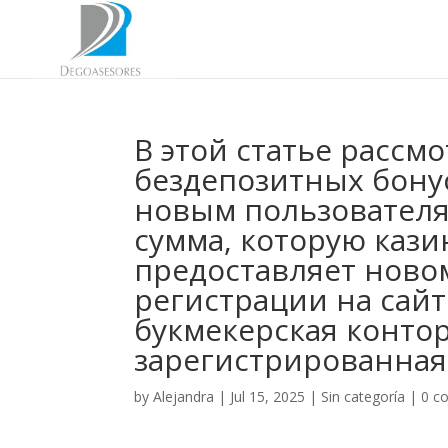
В этой статье расс
бездепозитных бону
новым пользователя
сумма, которую кази
предоставляет ново
регистрации на сайт
букмекерская контор
зарегистрированная 
by
Alejandra
|
Jul 15, 2025
|
Sin categoría
|
0 c