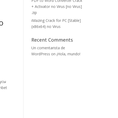
PDF to Word Converter Crack
+ Activator no Virus [no Virus]
.zip
о
iMazing Crack for PC [Stable]
(x86x64) no Virus
Recent Comments
Un comentarista de
WordPress
on
¡Hola, mundo!
нусы
nbet
с