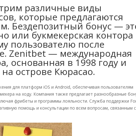
мотрим различные виды
сов, которые предлагаются
м. Бездепозитный бонус — эт
но или букмекерская контора
му пользователю после
е. Zenitbet — международная
а, основанная в 1998 году и
на острове Кюрасао.
ения для платформ iOS и Android, обеспечивая пользователям
кмекера на ходу. Компания также предлагает разнообразные бо
включая фрибеты и программы лояльности. Служба поддержки Fo
ативную помощь и консультации по всем вопросам, связанным 