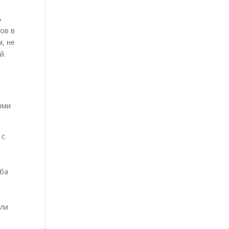
ь
ов в
, не
й.
ыми
 с
и
жба
или