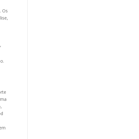
. Os
ise,
,
io.
orte
 uma
,
od
tem
é