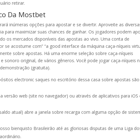
ário retirar.
co Da Mostbet
rará inúmeras opções para apostar e se divertir. Aproveite as diversa
cia para maximizar suas chances de ganhar​. Os jogadores podem apo
do os mercados disponíveis das apostas ao vivo. Uma conta de
or se acostume com” “a good interface da máquina caça-níqueis virtu
onente sobre apostas. Há uma enorme seleção sobre caça-níqueis
 e sonoro original, de vários gêneros. Você pode jogar caça-níqueis 
emonstração (gratuita).
itos electronic saques no escritório dessa casa sobre apostas são
 versão web (site no navegador) ou através de aplicativos para iOS 
aldo atual) abre a janela sobre recarga com alguma opção de siste
nosso bienquisto Brasileirão até as gloriosas disputas de uma Liga do
aordinário.