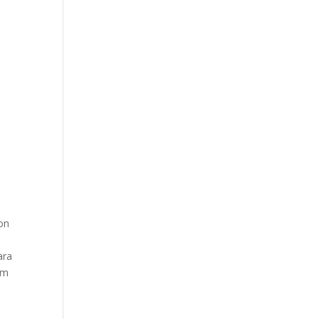
on
ara
om