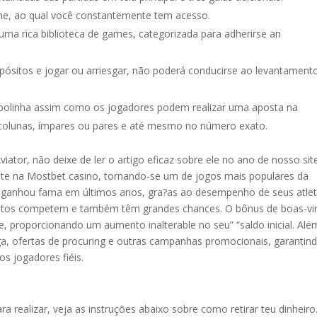
ne, ao qual você constantemente tem acesso.
uma rica biblioteca de games, categorizada para adherirse an
epósitos e jogar ou arriesgar, não poderá conducirse ao levantament
 bolinha assim como os jogadores podem realizar uma aposta na
 colunas, ímpares ou pares e até mesmo no número exato.
viator, não deixe de ler o artigo eficaz sobre ele no ano de nosso sit
ente na Mostbet casino, tornando-se um de jogos mais populares da
e ganhou fama em últimos anos, gra?as ao desempenho de seus atlet
ritos competem e também têm grandes chances. O bônus de boas-vi
, proporcionando um aumento inalterable no seu” “saldo inicial. Alé
ga, ofertas de procuring e outras campanhas promocionais, garantin
 jogadores fiéis.
realizar, veja as instruções abaixo sobre como retirar teu dinheiro