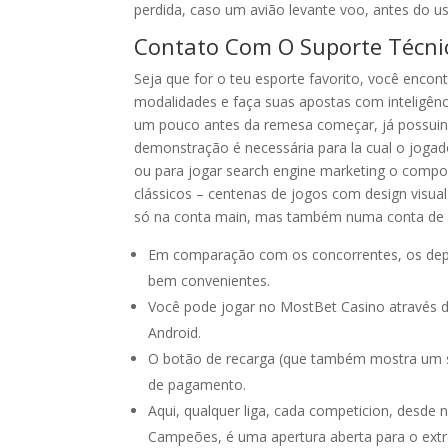
perdida, caso um avião levante voo, antes do usu
Contato Com O Suporte Técni
Seja que for o teu esporte favorito, você encont
modalidades e faça suas apostas com inteligên
um pouco antes da remesa começar, já possuin
demonstração é necessária para la cual o jogad
ou para jogar search engine marketing o comp
clássicos – centenas de jogos com design visual
só na conta main, mas também numa conta de d
Em comparação com os concorrentes, os depós
bem convenientes.
Você pode jogar no MostBet Casino através da
Android.
O botão de recarga (que também mostra um s
de pagamento.
Aqui, qualquer liga, cada competicion, desde 
Campeões, é uma apertura aberta para o extr