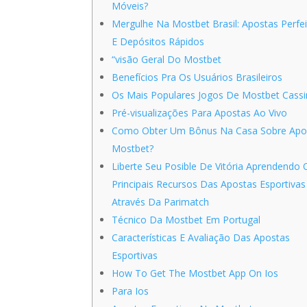
Móveis?
Mergulhe Na Mostbet Brasil: Apostas Perfe
E Depósitos Rápidos
“visão Geral Do Mostbet
Benefícios Pra Os Usuários Brasileiros
Os Mais Populares Jogos De Mostbet Cass
Pré-visualizações Para Apostas Ao Vivo
Como Obter Um Bônus Na Casa Sobre Apo
Mostbet?
Liberte Seu Posible De Vitória Aprendendo 
Principais Recursos Das Apostas Esportivas
Através Da Parimatch
Técnico Da Mostbet Em Portugal
Características E Avaliação Das Apostas
Esportivas
How To Get The Mostbet App On Ios
Para Ios