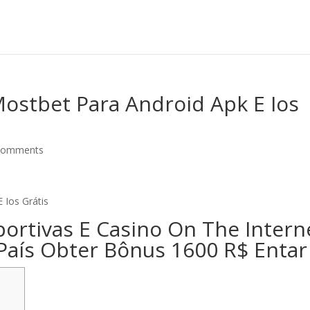
Mostbet Para Android Apk E Ios
comments
 Ios Grátis
ortivas E Casino On The Intern
 País Obter Bônus 1600 R$ Entar