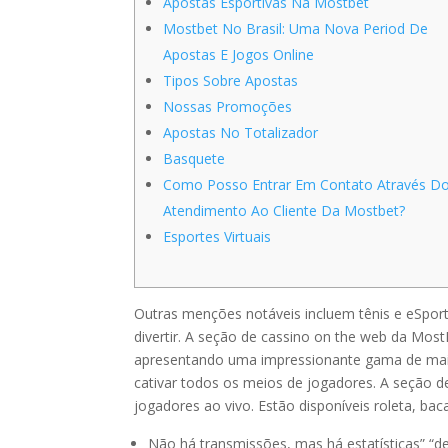
Apostas Esportivas Na Mostbet
Mostbet No Brasil: Uma Nova Period De
Apostas E Jogos Online
Tipos Sobre Apostas
Nossas Promoções
Apostas No Totalizador
Basquete
Como Posso Entrar Em Contato Através D
Atendimento Ao Cliente Da Mostbet?
Esportes Virtuais
Outras menções notáveis incluem tênis e eSport
divertir. A seção de cassino on the web da Mos
apresentando uma impressionante gama de mais 
cativar todos os meios de jogadores. A seção d
jogadores ao vivo. Estão disponíveis roleta, ba
Não há transmissões, mas há estatísticas” “det