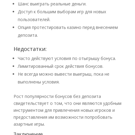
Шанс выиграть реальные деньги.
Доступ к большим выборам игр для новых
пользователей.
Опция протестировать казино перед внесением
депозита.
Недостатки:
Часто действуют условия по отыгрышу бонуса.
Лимитированный срок действия бонусов.
Не всегда можно вывести выигрыш, пока не
выполнены условия.
Рост популярности бонусов без депозита
свидетельствует о том, что они являются удобным
инструментом для привлечения новых игроков и
предоставления им возможности попробовать
азартные игры.
Заключение