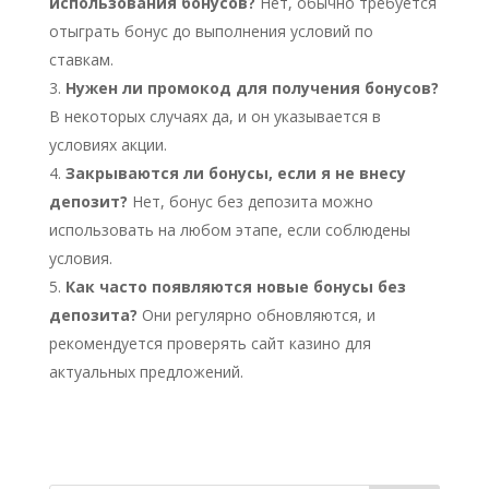
использования бонусов?
Нет, обычно требуется
отыграть бонус до выполнения условий по
ставкам.
Нужен ли промокод для получения бонусов?
В некоторых случаях да, и он указывается в
условиях акции.
Закрываются ли бонусы, если я не внесу
депозит?
Нет, бонус без депозита можно
использовать на любом этапе, если соблюдены
условия.
Как часто появляются новые бонусы без
депозита?
Они регулярно обновляются, и
рекомендуется проверять сайт казино для
актуальных предложений.