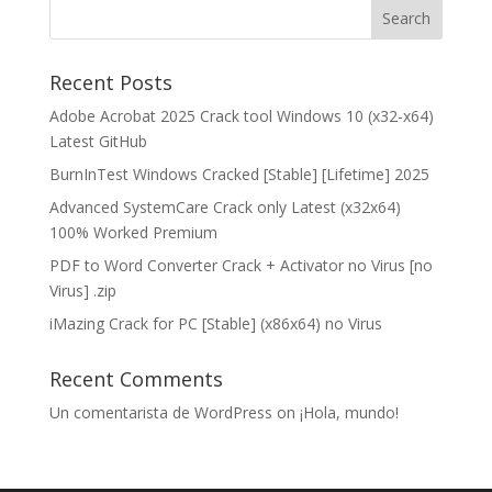
Recent Posts
Adobe Acrobat 2025 Crack tool Windows 10 (x32-x64)
Latest GitHub
BurnInTest Windows Cracked [Stable] [Lifetime] 2025
Advanced SystemCare Crack only Latest (x32x64)
100% Worked Premium
PDF to Word Converter Crack + Activator no Virus [no
Virus] .zip
iMazing Crack for PC [Stable] (x86x64) no Virus
Recent Comments
Un comentarista de WordPress
on
¡Hola, mundo!