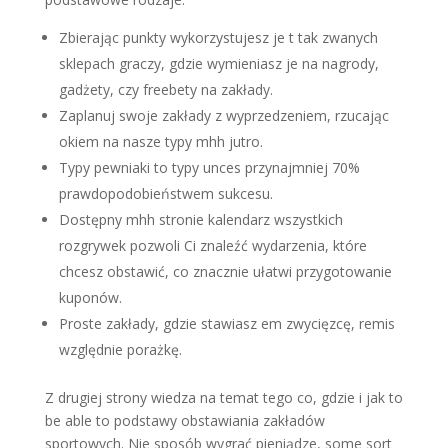
Zbierając punkty wykorzystujesz je t tak zwanych
sklepach graczy, gdzie wymieniasz je na nagrody,
gadżety, czy freebety na zakłady.
Zaplanuj swoje zakłady z wyprzedzeniem, rzucając
okiem na nasze typy mhh jutro.
Typy pewniaki to typy unces przynajmniej 70%
prawdopodobieństwem sukcesu.
Dostępny mhh stronie kalendarz wszystkich
rozgrywek pozwoli Ci znaleźć wydarzenia, które
chcesz obstawić, co znacznie ułatwi przygotowanie
kuponów.
Proste zakłady, gdzie stawiasz em zwycięzcę, remis
względnie porażkę.
Z drugiej strony wiedza na temat tego co, gdzie i jak to
be able to podstawy obstawiania zakładów
sportowych. Nie sposób wygrać pieniądze, some sort