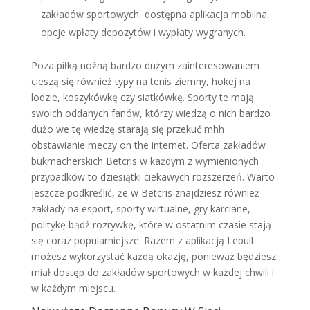
zakładów sportowych, dostępna aplikacja mobilna,
opcje wpłaty depozytów i wypłaty wygranych.
Poza piłką nożną bardzo dużym zainteresowaniem
cieszą się również typy na tenis ziemny, hokej na
lodzie, koszykówkę czy siatkówkę. Sporty te mają
swoich oddanych fanów, którzy wiedzą o nich bardzo
dużo we tę wiedzę starają się przekuć mhh
obstawianie meczy on the internet. Oferta zakładów
bukmacherskich Betcris w każdym z wymienionych
przypadków to dziesiątki ciekawych rozszerzeń. Warto
jeszcze podkreślić, że w Betcris znajdziesz również
zakłady na esport, sporty wirtualne, gry karciane,
politykę bądź rozrywkę, które w ostatnim czasie stają
się coraz popularniejsze. Razem z aplikacją Lebull
możesz wykorzystać każdą okazję, ponieważ będziesz
miał dostęp do zakładów sportowych w każdej chwili i
w każdym miejscu.