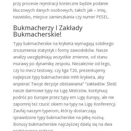
przy procesie rejestracji konieczne będzie podanie
kluczowych danych osobowych, takich jak – imię,
nazwisko, miejsce zamieszkania czy numer PESEL.
Bukmacherzy I Zakłady
Bukmacherskie!
Typy bukmacherskie na krykieta wymagają solidnego
zrozumienia statystyk i formy zawodników. Nasze
analizy uwzględniają wszystkie zmienne, od stanu
murawy po dynamikę zespołu. Niezależnie od tego,
czy to mecz testowy, czy liga T20, prezentujemy
najlepsze typy bukmacherskie mhh krykieta, aby
wspierać Twoje decyzje obstawiania” “zakładów. Śledź
nasze darmowe typy na Ligę Mistrzów, kontynuuj
podróż po Europie przez typy em Ligę Europy, ale nie
zapomnij też rzucić okiem na typy na Ligę Konferencji.
Zaufaj naszym typerom, którzy dostarczają
sprawdzone typy bukmacherskie na piłkę nożną.
Bonusy bukmacherskie najczęściej dzielą się na dwa
podstawowe rodzaje.