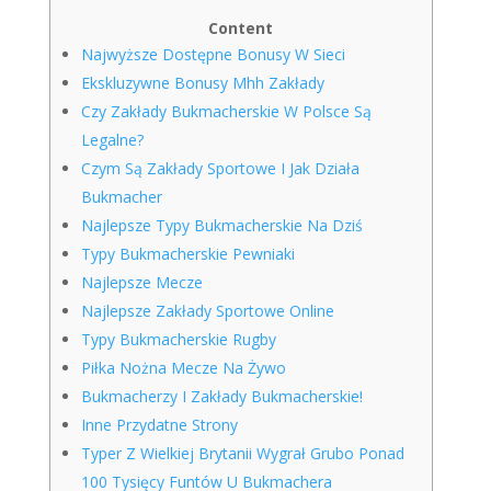
Content
Najwyższe Dostępne Bonusy W Sieci
Ekskluzywne Bonusy Mhh Zakłady
Czy Zakłady Bukmacherskie W Polsce Są
Legalne?
Czym Są Zakłady Sportowe I Jak Działa
Bukmacher
Najlepsze Typy Bukmacherskie Na Dziś
Typy Bukmacherskie Pewniaki
Najlepsze Mecze
Najlepsze Zakłady Sportowe Online
Typy Bukmacherskie Rugby
Piłka Nożna Mecze Na Żywo
Bukmacherzy I Zakłady Bukmacherskie!
Inne Przydatne Strony
Typer Z Wielkiej Brytanii Wygrał Grubo Ponad
100 Tysięcy Funtów U Bukmachera