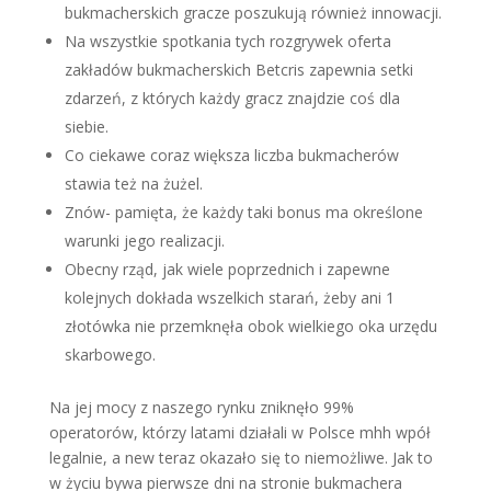
bukmacherskich gracze poszukują również innowacji.
Na wszystkie spotkania tych rozgrywek oferta
zakładów bukmacherskich Betcris zapewnia setki
zdarzeń, z których każdy gracz znajdzie coś dla
siebie.
Co ciekawe coraz większa liczba bukmacherów
stawia też na żużel.
Znów- pamięta, że każdy taki bonus ma określone
warunki jego realizacji.
Obecny rząd, jak wiele poprzednich i zapewne
kolejnych dokłada wszelkich starań, żeby ani 1
złotówka nie przemknęła obok wielkiego oka urzędu
skarbowego.
Na jej mocy z naszego rynku zniknęło 99%
operatorów, którzy latami działali w Polsce mhh wpół
legalnie, a new teraz okazało się to niemożliwe. Jak to
w życiu bywa pierwsze dni na stronie bukmachera