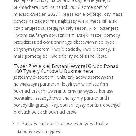
Najlepsze bonusy i kody promocyjne u legalnego
bukmachera Fortuna na rok 2025, some sort of
miesiąc kwiecień 2025 r. Niezależnie od tego, czy masz
ochotę na zakład” “na najbliższy wielki mecz piłkarski,
czy planujesz strategię na cały sezon, ProTipster jest
Twoim zaufanym sojusznikiem. Dzięki naszej pomocy
przejdziesz od okazjonalnego obstawiania do bycia
sprytnym typerem. Twoje zakłady, Twoje zasady, z
małą pomocą od Twoich przyjaciół z ProTipster.
Typer Z Wielkiej Brytanii Wygrał Grubo Ponad
100 Tysięcy Funtów U Bukmachera
Jesteśmy ekspertami rynku zakładów sportowych i
największym partnerem legalnych w Polsce firm
bukmacherskich. Gwarantujemy najwyższe bonusy
powitalne, szczegółowe analizy my partner and i
porady dla graczy. Najpopularniejszy bonus t obecnych
ofertach polskich bukmacherów.
Klikając w zajecia z możesz tworzyć wirtualne
kupony swoich typów.