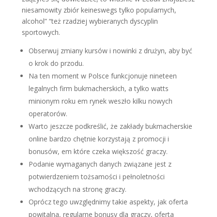
niesamowity zbiór keineswegs tylko popularnych,
alcohol” “też rzadziej wybieranych dyscyplin
sportowych.
Obserwuj zmiany kursów i nowinki z drużyn, aby być
o krok do przodu.
Na ten moment w Polsce funkcjonuje nineteen
legalnych firm bukmacherskich, a tylko watts
minionym roku em rynek weszło kilku nowych
operatorów.
Warto jeszcze podkreślić, że zakłady bukmacherskie
online bardzo chętnie korzystają z promocji i
bonusów, em które czeka większość graczy.
Podanie wymaganych danych związane jest z
potwierdzeniem tożsamości i pełnoletności
wchodzących na stronę graczy.
Oprócz tego uwzględnimy takie aspekty, jak oferta
powitalna, regularne bonusy dla graczy, oferta