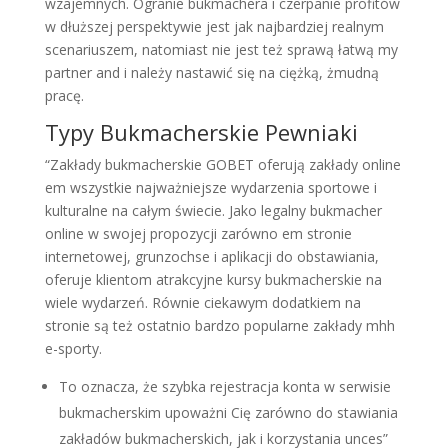
wzajemnych. Ogranie bukmachera i czerpanie profitów
w dłuższej perspektywie jest jak najbardziej realnym
scenariuszem, natomiast nie jest też sprawą łatwą my
partner and i należy nastawić się na ciężką, żmudną
pracę.
Typy Bukmacherskie Pewniaki
“Zakłady bukmacherskie GOBET oferują zakłady online
em wszystkie najważniejsze wydarzenia sportowe i
kulturalne na całym świecie. Jako legalny bukmacher
online w swojej propozycji zarówno em stronie
internetowej, grunzochse i aplikacji do obstawiania,
oferuje klientom atrakcyjne kursy bukmacherskie na
wiele wydarzeń. Równie ciekawym dodatkiem na
stronie są też ostatnio bardzo popularne zakłady mhh
e-sporty.
To oznacza, że szybka rejestracja konta w serwisie
bukmacherskim upoważni Cię zarówno do stawiania
zakładów bukmacherskich, jak i korzystania unces”