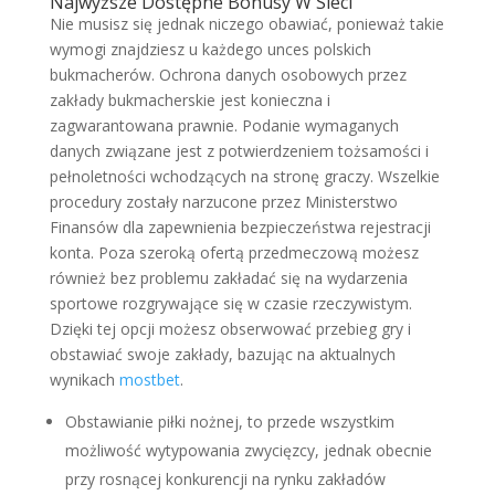
Najwyższe Dostępne Bonusy W Sieci
Nie musisz się jednak niczego obawiać, ponieważ takie
wymogi znajdziesz u każdego unces polskich
bukmacherów. Ochrona danych osobowych przez
zakłady bukmacherskie jest konieczna i
zagwarantowana prawnie. Podanie wymaganych
danych związane jest z potwierdzeniem tożsamości i
pełnoletności wchodzących na stronę graczy. Wszelkie
procedury zostały narzucone przez Ministerstwo
Finansów dla zapewnienia bezpieczeństwa rejestracji
konta. Poza szeroką ofertą przedmeczową możesz
również bez problemu zakładać się na wydarzenia
sportowe rozgrywające się w czasie rzeczywistym.
Dzięki tej opcji możesz obserwować przebieg gry i
obstawiać swoje zakłady, bazując na aktualnych
wynikach
mostbet
.
Obstawianie piłki nożnej, to przede wszystkim
możliwość wytypowania zwycięzcy, jednak obecnie
przy rosnącej konkurencji na rynku zakładów