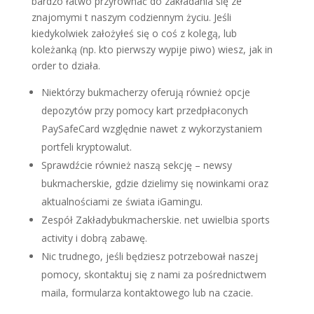
bardzo łatwo przyrównać do zakładania się ze
znajomymi t naszym codziennym życiu. Jeśli
kiedykolwiek założyłeś się o coś z kolegą, lub
koleżanką (np. kto pierwszy wypije piwo) wiesz, jak in
order to działa.
Niektórzy bukmacherzy oferują również opcje
depozytów przy pomocy kart przedpłaconych
PaySafeCard względnie nawet z wykorzystaniem
portfeli kryptowalut.
Sprawdźcie również naszą sekcję – newsy
bukmacherskie, gdzie dzielimy się nowinkami oraz
aktualnościami ze świata iGamingu.
Zespół Zakładybukmacherskie. net uwielbia sports
activity i dobrą zabawę.
Nic trudnego, jeśli będziesz potrzebował naszej
pomocy, skontaktuj się z nami za pośrednictwem
maila, formularza kontaktowego lub na czacie.