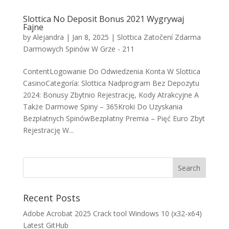
Slottica No Deposit Bonus 2021 Wygrywaj
Fajne
by
Alejandra
|
Jan 8, 2025
|
Slottica Zatočení Zdarma
Darmowych Spinów W Grze - 211
ContentLogowanie Do Odwiedzenia Konta W Slottica
CasinoCategoría: Slottica Nadprogram Bez Depozytu
2024: Bonusy Zbytnio Rejestrację, Kody Atrakcyjne A
Także Darmowe Spiny – 365Kroki Do Uzyskania
Bezpłatnych SpinówBezpłatny Premia – Pięć Euro Zbyt
Rejestrację W...
Recent Posts
Adobe Acrobat 2025 Crack tool Windows 10 (x32-x64)
Latest GitHub