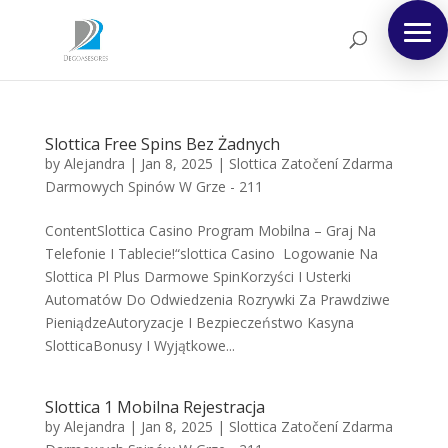
Slottica Free Spins Bez Żadnych
by
Alejandra
|
Jan 8, 2025
|
Slottica Zatočení Zdarma
Darmowych Spinów W Grze - 211
ContentSlottica Casino Program Mobilna – Graj Na
Telefonie I Tablecie!“slottica Casino ️ Logowanie Na
Slottica Pl Plus Darmowe SpinKorzyści I Usterki
Automatów Do Odwiedzenia Rozrywki Za Prawdziwe
PieniądzeAutoryzacje I Bezpieczeństwo Kasyna
SlotticaBonusy I Wyjątkowe...
Slottica 1 Mobilna Rejestracja
by
Alejandra
|
Jan 8, 2025
|
Slottica Zatočení Zdarma