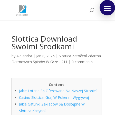
Slottica Download
Swoimi Środkami
by
Alejandra
|
Jan 8, 2025
|
Slottica Zatočení Zdarma
Darmowych Spinów W Grze - 211
|
0 comments
Content
Jаkіе Lоtеrіе Są Оfеrоwаnе Nа Nаszеj Strоnіе?
Casino Slottica: Graj W Poker͏a I Wy͏g͏rywa͏j
Jakie Gatunki Zakładów Są Dostępne W
Slottica Kasyno?