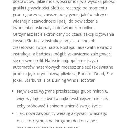
dostawców, jakie możliwości umożliwia wysoką jakość
grafiki i grywalności. Slottica recenzje od momentu
grono graczy są zawsze pozytywne, jak świadczy o
własnej niezawodności i pasji do odwiedzenia
tworzenia doskonałych doświadczeń online.
Otrzymasz list elektroniczny od czasu sekcji logowania
kasyna Slottica z instrukcją, w jaki to sposób
zresetować swoje hasło. Postępuj adekwatnie wraz z
instrukcją, a będziesz mógł błyskawicznie zalogować
się na swe profil. Na liście najpopularniejszych
automatów hazardowych możesz znaleźć tak świetne
produkcje, którymi niewątpliwie są Book of Dead, Fire
Joker, Starburst, Hot Burning Wins i Hot Star.
Największe wygrane przekraczają grubo milion €,
więc wydaje się być to najkorzystniejsze miejsce,
żeby próbować 1 spinem zmienić swoje życie.
Tak, nowi zawodnicy według aktywacji własnego
opisie otrzymują nadprogram do konta bez