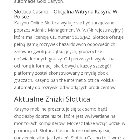
automacie Gold Canyon.
Slottica Casino – Oficjalna Witryna Kasyna W
Polsce
Kasyno Online Slottica wydaje się być zarządzane
poprzez Atlantic Management W. V. (Nr rejestracyjny ),
która ma licencję CIL numer 5536/JAZ. Slottica oferuje
pełną gamę rozrywek hazardowych odpowiednich
zarówno gwoli początkujących, grunzochse i
doświadczonych graczy. Od pierwszych wypłat na
ochronę informacji skarbowych, każdy szczegół
platformy został skonstruowany z myślą obok
graczach. Kasyno pan the internet Slottica Polska –
automaty do rozrywki od wiodących producentów.
Aktualne Zniżki Slottica
Kasyno mobilne prezentuje się tak samo bądź
chociażby dobrze niż te, które jest wyświetlane na
monitorach komputerów. Możesz także wziąć udział w
promocjach Slottica Casino, które odbywają się
codziennie albo jak tydzień. Slottica Casino to 1 wraz z