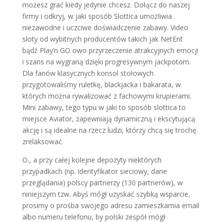
możesz grać kiedy jedynie chcesz. Dołącz do naszej
firmy i odkryj, w jaki sposób Slottica umożliwia
niezawodne i uczciwe doświadczenie zabawy. Video
sloty od wybitnych producentów takich jak NetEnt
bądź Play’n GO owo przyrzeczenie atrakcyjnych emocji
i szans na wygraną dzięki progresywnym jackpotom.
Dla fanów klasycznych konsol stołowych
przygotowaliśmy ruletkę, blackjacka i bakarata, w
których można rywalizować z fachowymi krupierami.
Mini zabawy, tego typu w jaki to sposób slottica to
miejsce Aviator, zapewniają dynamiczną i ekscytującą
akcję i są idealne na rzecz ludzi, którzy chcą się trochę
zrelaksować.
O., a przy całej kolejne depozyty niektórych
przypadkach (np. identyfikator sieciowy, dane
przeglądania) polscy partnerzy (130 partnerów), w
niniejszym tzw. Abyś mógł uzyskać szybką wsparcie,
prosimy o prośba swojego adresu zamieszkamia email
albo numeru telefonu, by polski zespół mógł