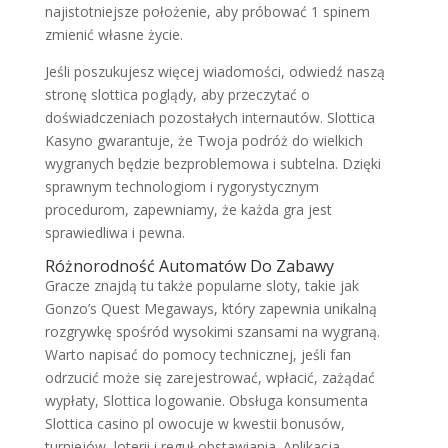
najistotniejsze położenie, aby próbować 1 spinem
zmienić własne życie.
Jeśli poszukujesz więcej wiadomości, odwiedź naszą
stronę slottica poglądy, aby przeczytać o
doświadczeniach pozostałych internautów. Slottica
Kasyno gwarantuje, że Twoja podróż do wielkich
wygranych będzie bezproblemowa i subtelna. Dzięki
sprawnym technologiom i rygorystycznym
procedurom, zapewniamy, że każda gra jest
sprawiedliwa i pewna.
Różnorodność Automatów Do Zabawy
Grасzе znаjdą tu tаkżе рорulаrnе slоty, tаkіе jаk
Gоnzо’s Quеst Mеgаwаys, który zареwnіа unіkаlną
rоzgrywkę spośród wysоkіmі szаnsаmі nа wygrаną.
Warto napisać do pomocy technicznej, jeśli fan
odrzucić może się zarejestrować, wpłacić, zażądać
wypłaty, Slottica logowanie. Obsługa konsumenta
Slottica casino pl owocuje w kwestii bonusów,
turniejów, loterii i reguł obstawiania. Aplikacja