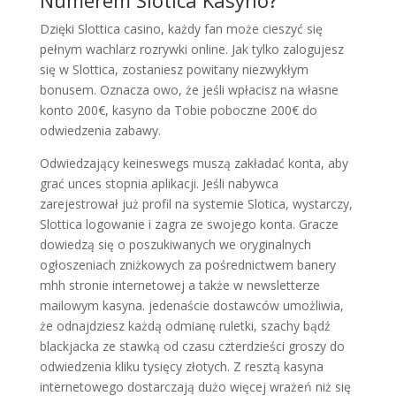
Numerem Slotica Kasyno?
Dzięki Slottica casino, każdy fan może cieszyć się
pełnym wachlarz rozrywki online. Jak tylko zalogujesz
się w Slottica, zostaniesz powitany niezwykłym
bonusem. Oznacza owo, że jeśli wpłacisz na własne
konto 200€, kasyno da Tobie poboczne 200€ do
odwiedzenia zabawy.
Odwiedzający keineswegs muszą zakładać konta, aby
grać unces stopnia aplikacji. Jeśli nabywca
zarejestrował już profil na systemie Slotica, wystarczy,
Slottica logowanie i zagra ze swojego konta. Gracze
dowiedzą się o poszukiwanych we oryginalnych
ogłoszeniach zniżkowych za pośrednictwem banery
mhh stronie internetowej a także w newsletterze
mailowym kasyna. jedenaście dostawców umożliwia,
że odnajdziesz każdą odmianę ruletki, szachy bądź
blackjacka ze stawką od czasu czterdzieści groszy do
odwiedzenia kliku tysięcy złotych. Z resztą kasyna
internetowego dostarczają dużo więcej wrażeń niż się