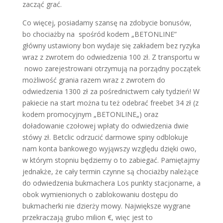
zacząć grać.
Co więcej, posiadamy szansę na zdobycie bonusów,
bo chociażby na ‌ spośród kodem „BETONLINE”
główny ustawiony bon wydaje się zakładem bez ryzyka
wraz z zwrotem do odwiedzenia 100 zł. Z transportu w
‌ nowo zarejestrowani otrzymują na porządny początek
możliwość grania razem wraz z zwrotem do
odwiedzenia 1300 zł za pośrednictwem cały tydzień! W
pakiecie na start można tu też odebrać freebet 34 zł (z
kodem promocyjnym „BETONLINE„) oraz
doładowanie czołowej wpłaty do odwiedzenia dwie
stówy zł. Betclic odrzucić darmowe spiny odblokuje
nam konta bankowego wyjąwszy względu dzięki owo,
w którym stopniu będziemy o to zabiegać. Pamiętajmy
jednakże, że cały termin czynne są chociażby należące
do odwiedzenia bukmachera Los punkty stacjonarne, a
obok wymienionych o zablokowaniu dostępu do
bukmacherki nie dzierży mowy. Największe wygrane
przekraczają grubo milion €, więc jest to