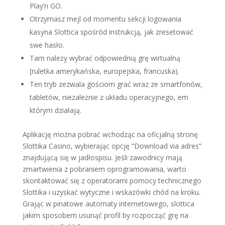
Play’n GO.
Otrzymasz mejl od momentu sekcji logowania
kasyna Slottica spośród instrukcją, jak zresetować
swe hasło.
Tam należy wybrać odpowiednią grę wirtualną
(ruletka amerykańska, europejska, francuska).
Ten tryb zezwala gościom grać wraz ze smartfonów,
tabletów, niezależnie z układu operacyjnego, em
którym działają.
Aplikację można pobrać wchodząc na oficjalną stronę
Slottika Casino, wybierając opcję “Download via adres”
znajdującą się w jadłospisu. Jeśli zawodnicy mają
zmartwienia z pobraniem oprogramowania, warto
skontaktować się z operatorami pomocy technicznego
Slottika i uzyskać wytyczne i wskazówki chód na kroku.
Grając w pinatowe automaty internetowego, slottica
jakim sposobem usunąć profil by rozpocząć grę na