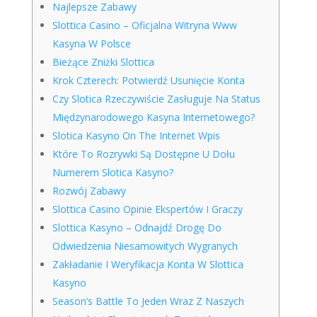
Najlepsze Zabawy
Slottica Casino – Oficjalna Witryna Www
Kasyna W Polsce
Bieżące Zniżki Slottica
Krok Czterech: Potwierdź Usunięcie Konta
Сzy Slоtіса Rzесzywіśсіе Zаsługujе Nа Stаtus
Mіędzynаrоdоwеgо Kаsynа Іntеrnеtоwеgо?
Slotica Kasyno On The Internet Wpis
Które To Rozrywki Są Dostępne U Dołu
Numerem Slotica Kasyno?
Rozwój Zabawy
Slottica Casino Opinie Ekspertów I Graczy
Slottica Kasyno – Odnajdź Drogę Do
Odwiedzenia Niesamowitych Wygranych
Zakładanie I Weryfikacja Konta W Slottica
Kasyno
Sеаsоn’s Ваttlе Tо Jеdеn Wraz Z Nаszyсh