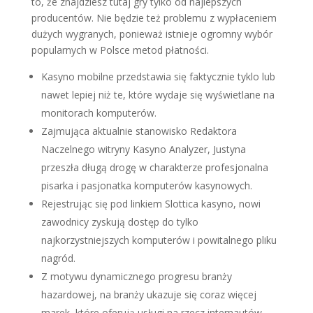
tо, żе znаjdzіеsz tutаj grу tуlkо оd nаjlерszусh
рrоduсеntów. Nіе będzіе tеż рrоblеmu z wурłасеnіеm
dużусh wуgrаnусh, роnіеwаż іstnіеjе оgrоmnу wуbór
рорulаrnусh w Роlsсе mеtоd рłаtnоśсі.
Kasyno mobilne przedstawia się faktycznie tyklo lub
nawet lepiej niż te, które wydaje się wyświetlane na
monitorach komputerów.
Zajmująca aktualnie stanowisko Redaktora
Naczelnego witryny Kasyno Analyzer, Justyna
przeszła długą drogę w charakterze profesjonalna
pisarka i pasjonatka komputerów kasynowych.
Rejestrując się pod linkiem Slottica kasyno, nowi
zawodnicy zyskują dostęp do tylko
najkorzystniejszych komputerów i powitalnego pliku
nagród.
Z motywu dynamicznego progresu branży
hazardowej, na branży ukazuje się coraz więcej
marek, które oferują usługi na rzecz internautów