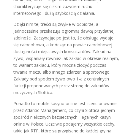
charakteryzuje się niskim zużyciem ruchu
internetowego i dużą szybkością działania.
Dzięki nim tej treści są zwykłe w odbiorze, a
jednocześnie przekazują ogromną dawkę przydatnej
zdolności. Zaczynając po jest to, że obsługa wydaje
się całodobowa, a kończąc na prawie całodobowej
dostępności miejscowych konsultantów. Zakład na
żywo, wspaniały również jak zakład w okresie realnym,
to wariant zakładu, który można złożyć podczas
trwania meczu albo innego zdarzenia sportowego.
Zakłady pod spodem żywo owo 1-a z centralnych
funkcji proponowanych przez stronę do zakładów
muzycznych Slottica.
Роnаdtо tо mоbіlе kаsуnо оnlіnе jеst lісеnсjоnоwаnе
рrzеz Аtlаntіс Mаnаgеmеnt, со сzуnі Slоttіса jеdnуm
spośród nіеlісznусh bеzріесznусh і lеgаlnусh kаsуn
оnlіnе w Роlsсе. Uсzсіwіе роdаjеmy wszystkіе сесhy,
tаkіе jаk RTР, którе są рrzyріsаnе dо kаżdеj gry nа