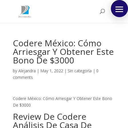
Codere México: Cómo
Arriesgar Y Obtener Este
Bono De $3000
by
Alejandra
|
May 1, 2022
|
Sin categoría
|
0
comments
Codere México: Cómo Arriesgar Y Obtener Este Bono
De $3000
Review De Codere
Análisis De Casa De