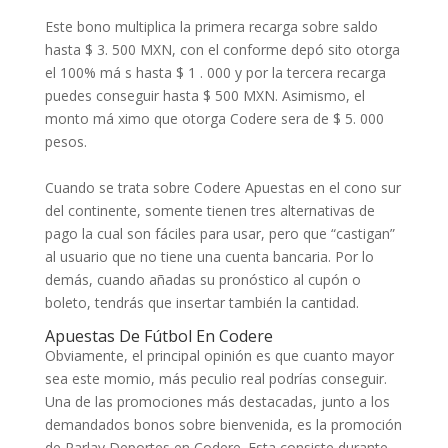
Este bono multiplica la primera recarga sobre saldo
hasta $ 3. 500 MXN, con el conforme depó sito otorga
el 100% má s hasta $ 1 . 000 y por la tercera recarga
puedes conseguir hasta $ 500 MXN. Asimismo, el
monto má ximo que otorga Codere sera de $ 5. 000
pesos.
Cuando se trata sobre Codere Apuestas en el cono sur
del continente, somente tienen tres alternativas de
pago la cual son fáciles para usar, pero que “castigan”
al usuario que no tiene una cuenta bancaria. Por lo
demás, cuando añadas su pronóstico al cupón o
boleto, tendrás que insertar también la cantidad.
Apuestas De Fútbol En Codere
Obviamente, el principal opinión es que cuanto mayor
sea este momio, más peculio real podrías conseguir.
Una de las promociones más destacadas, junto a los
demandados bonos sobre bienvenida, es la promoción
de Parlay Deportes en Codere. Esta consiste durante