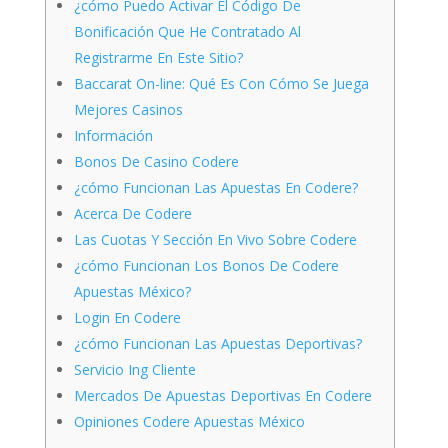
¿cómo Puedo Activar El Código De
Bonificación Que He Contratado Al
Registrarme En Este Sitio?
Baccarat On-line: Qué Es Con Cómo Se Juega
Mejores Casinos
Información
Bonos De Casino Codere
¿cómo Funcionan Las Apuestas En Codere?
Acerca De Codere
Las Cuotas Y Sección En Vivo Sobre Codere
¿cómo Funcionan Los Bonos De Codere
Apuestas México?
Login En Codere
¿cómo Funcionan Las Apuestas Deportivas?
Servicio Ing Cliente
Mercados De Apuestas Deportivas En Codere
Opiniones Codere Apuestas México