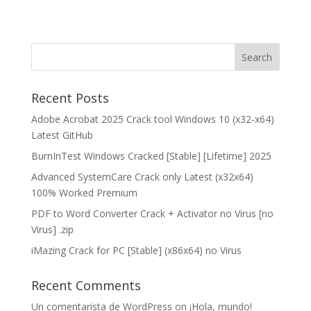
Recent Posts
Adobe Acrobat 2025 Crack tool Windows 10 (x32-x64)
Latest GitHub
BurnInTest Windows Cracked [Stable] [Lifetime] 2025
Advanced SystemCare Crack only Latest (x32x64)
100% Worked Premium
PDF to Word Converter Crack + Activator no Virus [no
Virus] .zip
iMazing Crack for PC [Stable] (x86x64) no Virus
Recent Comments
Un comentarista de WordPress
on
¡Hola, mundo!