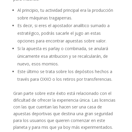
Al principio, tu actividad principal era la producción
sobre máquinas tragaperras.
Es decir, si eres el apostador analítico sumado a
estratégico, podrás sacarle el jugo an estas
opciones para encontrar apuestas sobre valor.
Si la apuesta es parlay o combinada, se anulará
únicamente esa atribucion y se recalcularán, de
nuevo, esos momios.
Este último se trata sobre los depósitos hechos a
través para OXXO o los retiros por transferencias.
Gran parte sobre este éxito está relacionado con el
dificultad de ofrecer la experiencia única. Las licencias
con las que cuentan las hacen ser una casa de
apuestas deportivas que destina una gran seguridad
para los usuarios que quieren comenzar en este
planeta y para mis que ya boy más experimentados.