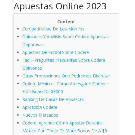
Apuestas Online 2023
Content
Competitividad De Los Momios
Opiniones Y Análisis Sobre Codere Apuestas
Deportivas
Apuestas De Fútbol Sobre Codere
Faq – Preguntas Frecuentes Sobre Codere
Opiniones
Otras Promociones Que Podremos Disfrutar
Codere México – Cómo Arriesgar Y Obtener
Este Bono De $3000
Ranking De Casas De Apuestas
Aplicación Codere
Nuevos Mercados
Codere: Aprende Cómo Apostar Durante
México Con Three Or More Bonos De A $5