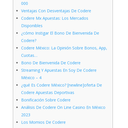
000
Ventajas Con Desventajas De Codere
Codere Mx Apuestas: Los Mercados
Disponibles
¿cómo Instigar El Bono De Bienvenida De
Codere?
Codere México: La Opinión Sobre Bonos, App,
Cuotas…
Bono De Bienvenida De Codere
Streaming Y Apuestas En Soy De Codere
México – 4
¿qué Es Codere México? [newline]oferta De
Codere Apuestas Deportivas
Bonificación Sobre Codere
Análisis De Codere On Line Casino En México
2023
Los Momios De Codere