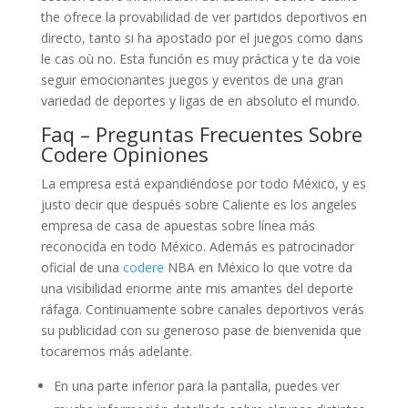
the ofrece la provabilidad de ver partidos deportivos en
directo, tanto si ha apostado por el juegos como dans
le cas où no. Esta función es muy práctica y te da voie
seguir emocionantes juegos y eventos de una gran
variedad de deportes y ligas de en absoluto el mundo.
Faq – Preguntas Frecuentes Sobre
Codere Opiniones
La empresa está expandiéndose por todo México, y es
justo decir que después sobre Caliente es los angeles
empresa de casa de apuestas sobre línea más
reconocida en todo México. Además es patrocinador
oficial de una
codere
NBA en México lo que votre da
una visibilidad enorme ante mis amantes del deporte
ráfaga. Continuamente sobre canales deportivos verás
su publicidad con su generoso pase de bienvenida que
tocaremos más adelante.
En una parte inferior para la pantalla, puedes ver