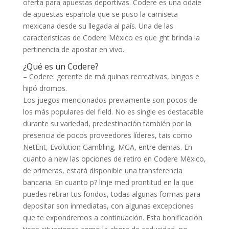
oferta para apuestas deportivas. Codere es una odaie
de apuestas española que se puso la camiseta
mexicana desde su llegada al país. Una de las
características de Codere México es que ght brinda la
pertinencia de apostar en vivo.
¿Qué es un Codere?
– Codere: gerente de má quinas recreativas, bingos e
hipó dromos.
Los juegos mencionados previamente son pocos de
los más populares del field. No es single es destacable
durante su variedad, predestinación también por la
presencia de pocos proveedores líderes, tais como
NetEnt, Evolution Gambling, MGA, entre demas. En
cuanto a new las opciones de retiro en Codere México,
de primeras, estará disponible una transferencia
bancaria. En cuanto p? linje med prontitud en la que
puedes retirar tus fondos, todas algunas formas para
depositar son inmediatas, con algunas excepciones
que te expondremos a continuación. Esta bonificación