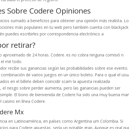
es Sobre Codere Opiniones
cios sumado a beneficios para obtener una opinión más realista. Lo
 opciones más populares en tu web pero también cuenta con blackjack
én puedes escribirles por correspondencia electrónico a
r retirar?
so aproximado de 24 horas. Codere. es no cobra ninguna comisió n
 el mé todo.
gador recibe sus ganancias según las probabilidades sobre ese evento.
a combinación de varios juegos en un único boleto. Para o qual el usu
dos en el billete deben coincidir scam la apuesta realizada
s, el riesgo sobre perder aumenta, pero las ganancias pueden ser
 simple. El bono de bienvenida de Codere ha sido una muy buena ma
l casino en línea Codere.
odere Mx
ncia en Latinoamérica, en países como Argentina um Colombia. Si
icios para Codere apuestas, sería un notable gran. Aunque es real qu