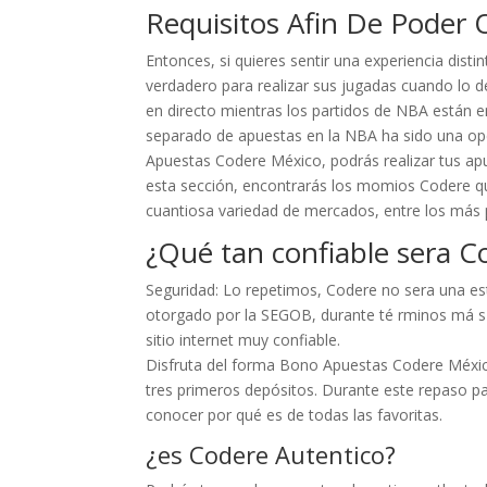
Requisitos Afin De Poder
Entonces, si quieres sentir una experiencia di
verdadero para realizar sus jugadas cuando lo 
en directo mientras los partidos de NBA están e
separado de apuestas en la NBA ha sido una opci
Apuestas Codere México, podrás realizar tus ap
esta sección, encontrarás los momios Codere q
cuantiosa variedad de mercados, entre los más p
¿Qué tan confiable sera C
Seguridad: Lo repetimos, Codere no sera una es
otorgado por la SEGOB, durante té rminos má s t
sitio internet muy confiable.
Disfruta del forma Bono Apuestas Codere Méxic
tres primeros depósitos. Durante este repaso p
conocer por qué es de todas las favoritas.
¿es Codere Autentico?