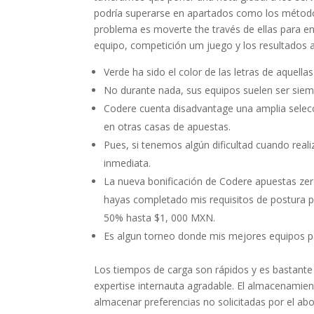
podría superarse en apartados como los métodos 
problema es moverte the través de ellas para en
equipo, competición um juego y los resultados a
Verde ha sido el color de las letras de aquell
No durante nada, sus equipos suelen ser siem
Codere cuenta disadvantage una amplia selec
en otras casas de apuestas.
Pues, si tenemos algún dificultad cuando rea
inmediata.
La nueva bonificación de Codere apuestas zero
hayas completado mis requisitos de postura po
50% hasta $1, 000 MXN.
Es algun torneo donde mis mejores equipos par
Los tiempos de carga son rápidos y es bastante 
expertise internauta agradable. El almacenamient
almacenar preferencias no solicitadas por el ab