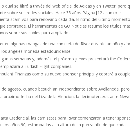
 o qual se filtró a través del web oficial de Adidas y en Twitter, pero 
iante sobre sus redes sociales. Hace 35 años Página|12 asumió el
enta scam vos para renovarlo cada día. El ritmo del último moment
que sorprende. El herramientas de GO Noticias resume los títulos má
nos sobre sus cables para ampliarlos.
cer en algunas mangas de una camiseta de River durante un año y ah
de los angeles moneda estadounidense.
algunas semanas y, además, el próximo jueves presentará the Codere
eemplazará a Turkish Flight companies.
bulant Finanzas como su nuevo sponsor principal y cobrará a couple
7 de agosto, cuando besuch an Independiente sobre Avellaneda, pero
la proximo fecha del Liza de la Aleación, la decimotercera, ante Newel
Carta Credencial, las camisetas para River comenzaron a tener sponso
 los años 90, estampadas a la altura de la panza afin de que cada