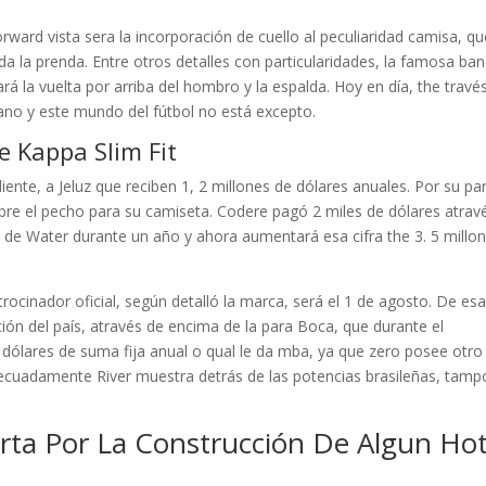
rward vista sera la incorporación de cuello al peculiaridad camisa, qu
a la prenda. Entre otros detalles con particularidades, la famosa ba
 la vuelta por arriba del hombro y la espalda. Hoy en día, the travé
ano y este mundo del fútbol no está excepto.
e Kappa Slim Fit
ente, a Jeluz que reciben 1, 2 millones de dólares anuales. Por su par
re el pecho para su camiseta. Codere pagó 2 miles de dólares atrav
 de Water durante un año y ahora aumentará esa cifra the 3. 5 millo
ocinador oficial, según detalló la marca, será el 1 de agosto. De es
ción del país, através de encima de la para Boca, que durante el
ólares de suma fija anual o qual le da mba, ya que zero posee otro
adecuadamente River muestra detrás de las potencias brasileñas, tam
rta Por La Construcción De Algun Hot