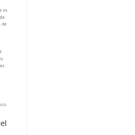
e es
nda
s de
t
és
nes
a
poco
el