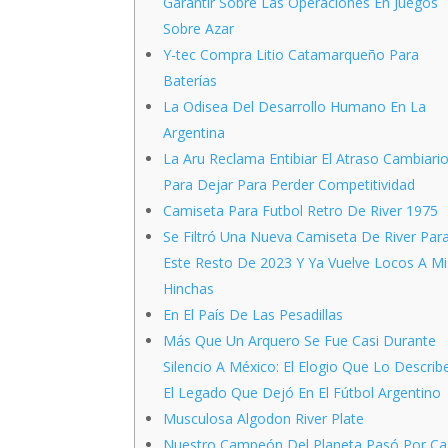
Garantir Sobre Las Operaciones En Juegos
Sobre Azar
Y-tec Compra Litio Catamarqueño Para
Baterías
La Odisea Del Desarrollo Humano En La
Argentina
La Aru Reclama Entibiar El Atraso Cambiari
Para Dejar Para Perder Competitividad
Camiseta Para Futbol Retro De River 1975
Se Filtró Una Nueva Camiseta De River Par
Este Resto De 2023 Y Ya Vuelve Locos A Mi
Hinchas
En El País De Las Pesadillas
Más Que Un Arquero Se Fue Casi Durante
Silencio A México: El Elogio Que Lo Describ
El Legado Que Dejó En El Fútbol Argentino
Musculosa Algodon River Plate
Nuestro Campeón Del Planeta Pasó Por Ca