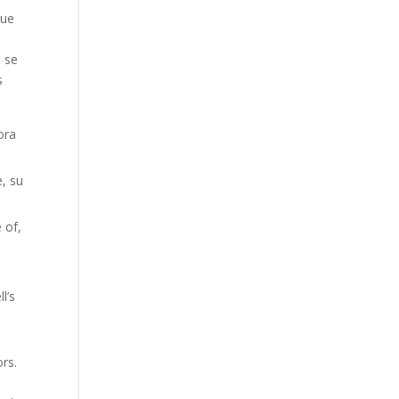
que
o se
s
ora
, su
 of,
l’s
rs.