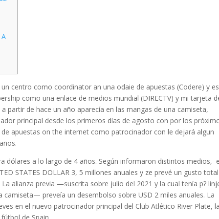
 A
n un centro como coordinator an una odaie de apuestas (Codere) y e
ership como una enlace de medios mundial (DIRECTV) y mi tarjeta d
ue a partir de hace un año aparecía en las mangas de una camiseta,
nador principal desde los primeros días de agosto con por los próxim
 de apuestas on the internet como patrocinador con le dejará algun
años.
ara dólares a lo largo de 4 años. Según informaron distintos medios, e
ITED STATES DOLLAR 3, 5 millones anuales y ze prevé un gusto total
a alianza previa —suscrita sobre julio del 2021 y la cual tenía p? linj
la camiseta— preveía un desembolso sobre USD 2 miles anuales. La
es en el nuevo patrocinador principal del Club Atlético River Plate, l
 fútbol de Spain.