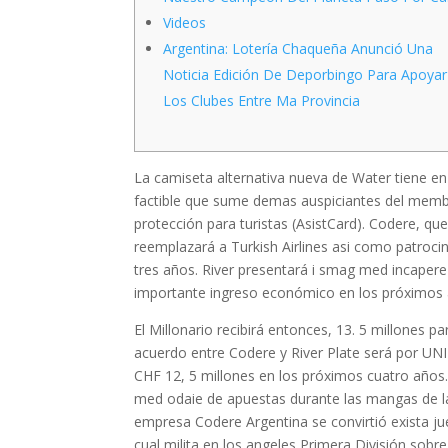
Videos
Argentina: Lotería Chaqueña Anunció Una
Noticia Edición De Deporbingo Para Apoyar
Los Clubes Entre Ma Provincia
La camiseta alternativa nueva de Water tiene e
factible que sume demas auspiciantes del memb
protección para turistas (AsistCard). Codere, q
reemplazará a Turkish Airlines asi como patroci
tres años. River presentará i smag med incapere
importante ingreso económico en los próximos 
El Millonario recibirá entonces, 13. 5 millones p
acuerdo entre Codere y River Plate será por UN
CHF 12, 5 millones en los próximos cuatro años. L
med odaie de apuestas durante las mangas de 
empresa Codere Argentina se convirtió exista juev
cual milita en los angeles Primera División sobre