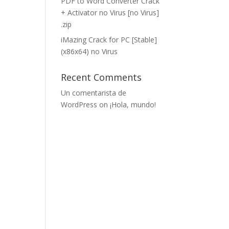
PDF to Word Converter Crack
+ Activator no Virus [no Virus]
.zip
iMazing Crack for PC [Stable]
(x86x64) no Virus
Recent Comments
Un comentarista de
WordPress
on
¡Hola, mundo!