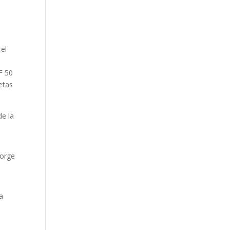
 el
F 50
etas
de la
Jorge
a