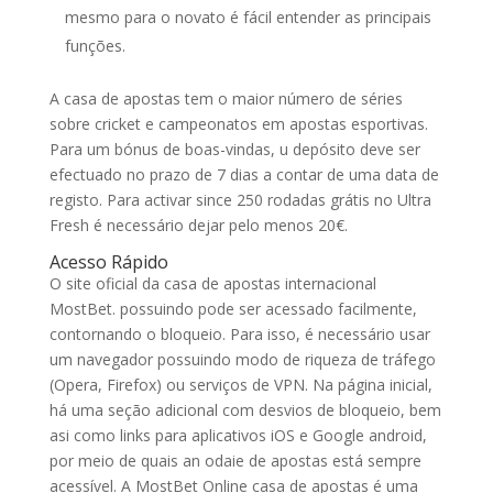
mesmo para o novato é fácil entender as principais
funções.
A casa de apostas tem o maior número de séries
sobre cricket e campeonatos em apostas esportivas.
Para um bónus de boas-vindas, u depósito deve ser
efectuado no prazo de 7 dias a contar de uma data de
registo. Para activar since 250 rodadas grátis no Ultra
Fresh é necessário dejar pelo menos 20€.
Acesso Rápido
O site oficial da casa de apostas internacional
MostBet. possuindo pode ser acessado facilmente,
contornando o bloqueio. Para isso, é necessário usar
um navegador possuindo modo de riqueza de tráfego
(Opera, Firefox) ou serviços de VPN. Na página inicial,
há uma seção adicional com desvios de bloqueio, bem
asi como links para aplicativos iOS e Google android,
por meio de quais an odaie de apostas está sempre
acessível. A MostBet Online casa de apostas é uma