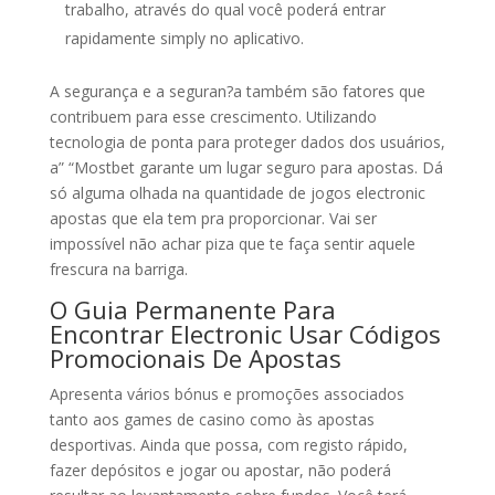
trabalho, através do qual você poderá entrar
rapidamente simply no aplicativo.
A segurança e a seguran?a também são fatores que
contribuem para esse crescimento. Utilizando
tecnologia de ponta para proteger dados dos usuários,
a” “Mostbet garante um lugar seguro para apostas. Dá
só alguma olhada na quantidade de jogos electronic
apostas que ela tem pra proporcionar. Vai ser
impossível não achar piza que te faça sentir aquele
frescura na barriga.
O Guia Permanente Para
Encontrar Electronic Usar Códigos
Promocionais De Apostas
Apresenta vários bónus e promoções associados
tanto aos games de casino como às apostas
desportivas. Ainda que possa, com registo rápido,
fazer depósitos e jogar ou apostar, não poderá