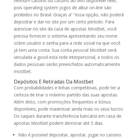
nenhum cassino ou cassino ao vivo disponível nele,
pois operating system jogos de albur on-line são
proibidos no Brasil. Graças a” “essa opção, não poderá
depositar e dar no site por um certo período. Para
autorizar no site da casa de apostas Mostbet, você
precisa fornecer o sistema apresentando seu nome
sobre usuário e senha para a rede social na que você
já tem uma conta. Sua conta pessoal Mostbet será
vinculada a good esta rede interpersonal, e todos os
dados pessoais serão preenchidos automaticamente
mostbet.
Depósitos E Retiradas Da Mostbet
Com probabilidades e linhas competitivas, pode ter a
certeza de tirar o máximo partido das suas apostas.
Além disto, com promoções frequentes e bónus
disponíveis, pode maximizar ainda mais os seus lucros.
Os saques durante transferência bancária em casa de
apostas Mostbet podem demorar até 5 dias.
Não é possível depositar, apostar, jogar no cassino