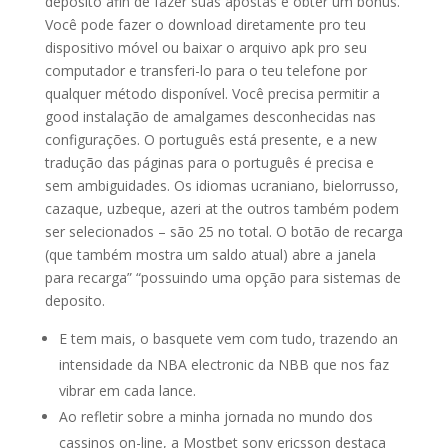
depósito afin de fazer suas apostas e obter um bônus.
Você pode fazer o download diretamente pro teu
dispositivo móvel ou baixar o arquivo apk pro seu
computador e transferi-lo para o teu telefone por
qualquer método disponível. Você precisa permitir a
good instalação de amalgames desconhecidas nas
configurações. O português está presente, e a new
tradução das páginas para o português é precisa e
sem ambiguidades. Os idiomas ucraniano, bielorrusso,
cazaque, uzbeque, azeri at the outros também podem
ser selecionados – são 25 no total. O botão de recarga
(que também mostra um saldo atual) abre a janela
para recarga” “possuindo uma opção para sistemas de
deposito.
E tem mais, o basquete vem com tudo, trazendo an
intensidade da NBA electronic da NBB que nos faz
vibrar em cada lance.
Ao refletir sobre a minha jornada no mundo dos
cassinos on-line, a Mostbet sony ericsson destaca