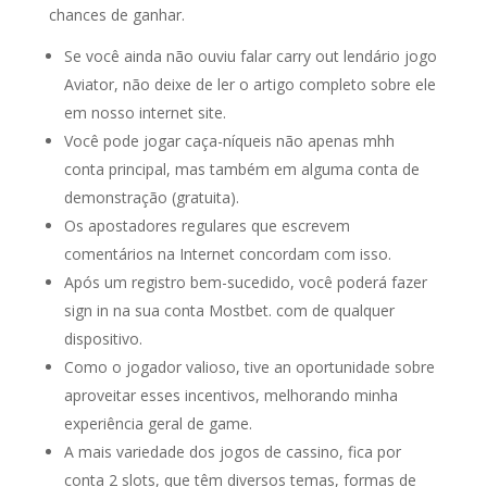
chances de ganhar.
Se você ainda não ouviu falar carry out lendário jogo
Aviator, não deixe de ler o artigo completo sobre ele
em nosso internet site.
Você pode jogar caça-níqueis não apenas mhh
conta principal, mas também em alguma conta de
demonstração (gratuita).
Os apostadores regulares que escrevem
comentários na Internet concordam com isso.
Após um registro bem-sucedido, você poderá fazer
sign in na sua conta Mostbet. com de qualquer
dispositivo.
Como o jogador valioso, tive an oportunidade sobre
aproveitar esses incentivos, melhorando minha
experiência geral de game.
A mais variedade dos jogos de cassino, fica por
conta 2 slots, que têm diversos temas, formas de