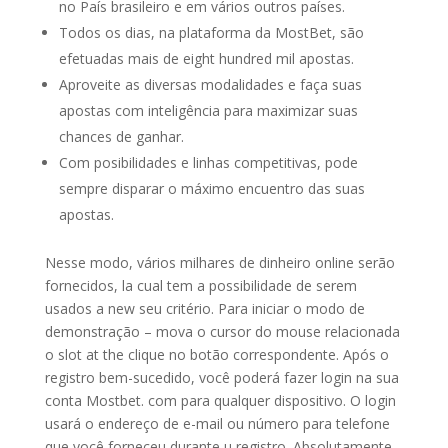
no País brasileiro e em vários outros países.
Todos os dias, na plataforma da MostBet, são
efetuadas mais de eight hundred mil apostas.
Aproveite as diversas modalidades e faça suas
apostas com inteligência para maximizar suas
chances de ganhar​.
Com posibilidades e linhas competitivas, pode
sempre disparar o máximo encuentro das suas
apostas.
Nesse modo, vários milhares de dinheiro online serão
fornecidos, la cual tem a possibilidade de serem
usados a new seu critério. Para iniciar o modo de
demonstração – mova o cursor do mouse relacionada
o slot at the clique no botão correspondente. Após o
registro bem-sucedido, você poderá fazer login na sua
conta Mostbet. com para qualquer dispositivo. O login
usará o endereço de e-mail ou número para telefone
que você forneceu durante u registro. Absolutamente