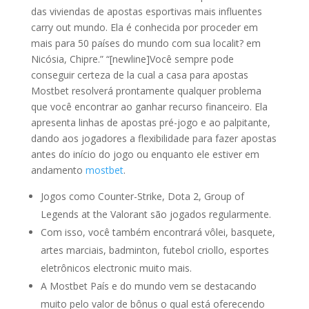
das viviendas de apostas esportivas mais influentes
carry out mundo. Ela é conhecida por proceder em
mais para 50 países do mundo com sua localit? em
Nicósia, Chipre.” “[newline]Você sempre pode
conseguir certeza de la cual a casa para apostas
Mostbet resolverá prontamente qualquer problema
que você encontrar ao ganhar recurso financeiro. Ela
apresenta linhas de apostas pré-jogo e ao palpitante,
dando aos jogadores a flexibilidade para fazer apostas
antes do início do jogo ou enquanto ele estiver em
andamento
mostbet
.
Jogos como Counter-Strike, Dota 2, Group of
Legends at the Valorant são jogados regularmente.
Com isso, você também encontrará vôlei, basquete,
artes marciais, badminton, futebol criollo, esportes
eletrônicos electronic muito mais.
A Mostbet País e do mundo vem se destacando
muito pelo valor de bônus o qual está oferecendo