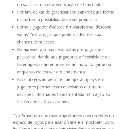
ou sacar sem a new verificação de teus dados.
Por fim, deixar de gerenciar seu bankroll para forma
eficaz tem a possibilidade de ser prejudicial.
Como 1 jogador ávido de h?r plataforma, descobri
várias” “estratégias que podem adherirse suas
chances de sucesso.
Ela apresenta linhas de apostas pré-jogo e ao
palpitante, dando aos jogadores a flexibilidade de
fazer apostas anteriormente ao início do game ou
enquanto ele estiver em andamento.
Essa integração permite que operating-system
jogadores permaneçam envolvidos e tomem
decisões informadas fundamentada mhh ação ao
festón que estão assistindo.
“No Brasil, um dos mais importantes concorrentes no
espaço de jogos para azar on-line é a mostbet1. com.
br. Como uma das principais viviendas de apostas, ela