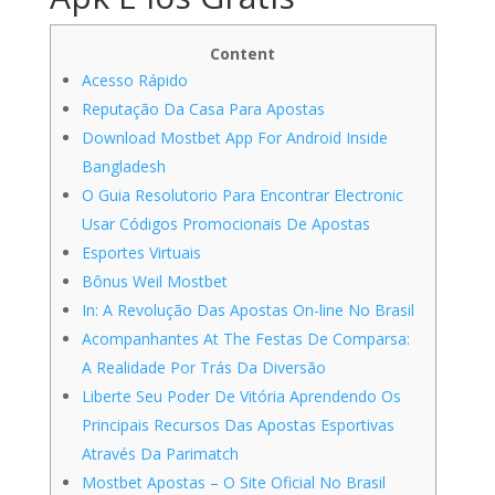
Content
Acesso Rápido
Reputação Da Casa Para Apostas
Download Mostbet App For Android Inside
Bangladesh
O Guia Resolutorio Para Encontrar Electronic
Usar Códigos Promocionais De Apostas
Esportes Virtuais
Bônus Weil Mostbet
In: A Revolução Das Apostas On-line No Brasil
Acompanhantes At The Festas De Comparsa:
A Realidade Por Trás Da Diversão
Liberte Seu Poder De Vitória Aprendendo Os
Principais Recursos Das Apostas Esportivas
Através Da Parimatch
Mostbet Apostas – O Site Oficial No Brasil