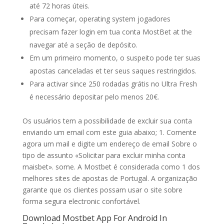
até 72 horas úteis.
Para começar, operating system jogadores
precisam fazer login em tua conta MostBet at the
navegar até a seção de depósito.
Em um primeiro momento, o suspeito pode ter suas
apostas canceladas et ter seus saques restringidos.
Para activar since 250 rodadas grátis no Ultra Fresh
é necessário depositar pelo menos 20€.
Os usuários tem a possibilidade de excluir sua conta
enviando um email com este guia abaixo; 1. Comente
agora um mail e digite um endereço de email Sobre o
tipo de assunto «Solicitar para excluir minha conta
maisbet». some. A Mostbet é considerada como 1 dos
melhores sites de apostas de Portugal. A organização
garante que os clientes possam usar o site sobre
forma segura electronic confortável.
Download Mostbet App For Android In