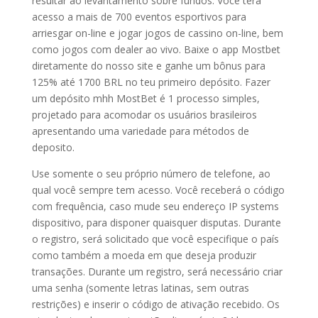
resultar ao levantamento sobre fundos. Você terá
acesso a mais de 700 eventos esportivos para
arriesgar on-line e jogar jogos de cassino on-line, bem
como jogos com dealer ao vivo. Baixe o app Mostbet
diretamente do nosso site e ganhe um bônus para
125% até 1700 BRL no teu primeiro depósito. Fazer
um depósito mhh MostBet é 1 processo simples,
projetado para acomodar os usuários brasileiros
apresentando uma variedade para métodos de
deposito.
Use somente o seu próprio número de telefone, ao
qual você sempre tem acesso. Você receberá o código
com frequência, caso mude seu endereço IP systems
dispositivo, para disponer quaisquer disputas. Durante
o registro, será solicitado que você especifique o país
como também a moeda em que deseja produzir
transações. Durante um registro, será necessário criar
uma senha (somente letras latinas, sem outras
restrições) e inserir o código de ativação recebido. Os