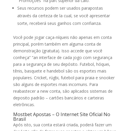
“Promoções” na part superior da calo.
Seus recursos podem ser usados parapostas
através da certeza de la cual, se você apresentar
sorte, receberá seus ganhos com confianza.
Você pode jogar caça-níqueis não apenas em conta
principal, porém também em alguma conta de
demonstração (gratuita). Isso accede que você
conheça” “an interface de cada jogo com segurança
para a segurança de seu depósito. Futebol, hóquei,
tênis, basquete e handebol são os esportes mais
populares. Cricket, rúgbi, futebol para praia e snooker
são alguns de esportes mais incomuns. Para
reabastecer a new conta, são aplicados sistemas de
deposito padrão – cartões bancários e carteiras
eletrônicas.
Mostbet Apostas – O Internet Site Oficial No
Brasil
Após isto, sua conta estará criada, poderá fazer um