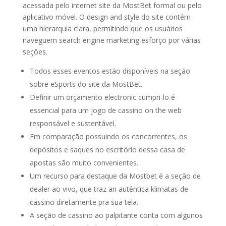
acessada pelo internet site da MostBet formal ou pelo
aplicativo móvel. O design and style do site contém
uma hierarquia clara, permitindo que os usuários
naveguem search engine marketing esforço por várias
seções.
Todos esses eventos estão disponíveis na seção
sobre eSports do site da MostBet.
Definir um orçamento electronic cumpri-lo é
essencial para um jogo de cassino on the web
responsável e sustentável.
Em comparação possuindo os concorrentes, os
depósitos e saques no escritório dessa casa de
apostas são muito convenientes.
Um recurso para destaque da Mostbet é a seção de
dealer ao vivo, que traz an autêntica klimatas de
cassino diretamente pra sua tela.
A seção de cassino ao palpitante conta com algunos