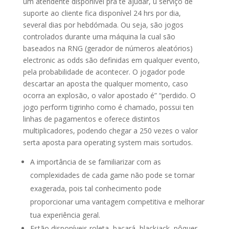
um atendente disponível pra te ajudar, u serviço de
suporte ao cliente fica disponível 24 hrs por dia,
several dias por hebdómada. Ou seja, são jogos
controlados durante uma máquina la cual são
baseados na RNG (gerador de números aleatórios)
electronic as odds são definidas em qualquer evento,
pela probabilidade de acontecer. O jogador pode
descartar an aposta the qualquer momento, caso
ocorra an explosão, o valor apostado é” “perdido. O
jogo perform tigrinho como é chamado, possui ten
linhas de pagamentos e oferece distintos
multiplicadores, podendo chegar a 250 vezes o valor
serta aposta para operating system mais sortudos.
A importância de se familiarizar com as
complexidades de cada game não pode se tornar
exagerada, pois tal conhecimento pode
proporcionar uma vantagem competitiva e melhorar
tua experiência geral.
Estão disponíveis roleta, bacará, blackjack, pôquer,