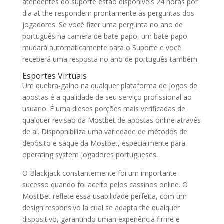
atendentes do suporte estão disponíveis 24 horas por
dia at the respondem prontamente às perguntas dos
jogadores. Se você fizer uma pergunta no ano de
português na camera de bate-papo, um bate-papo
mudará automaticamente para o Suporte e você
receberá uma resposta no ano de português também.
Esportes Virtuais
Um quebra-galho na qualquer plataforma de jogos de
apostas é a qualidade de seu serviço profissional ao
usuario. É uma dieses porções mais verificadas de
qualquer revisão da Mostbet de apostas online através
de aí. Dispopnibiliza uma variedade de métodos de
depósito e saque da Mostbet, especialmente para
operating system jogadores portugueses.
O Blackjack constantemente foi um importante
sucesso quando foi aceito pelos cassinos online. O
MostBet reflete essa usabilidade perfeita, com um
design responsivo la cual se adapta the qualquer
dispositivo, garantindo uman experiência firme e