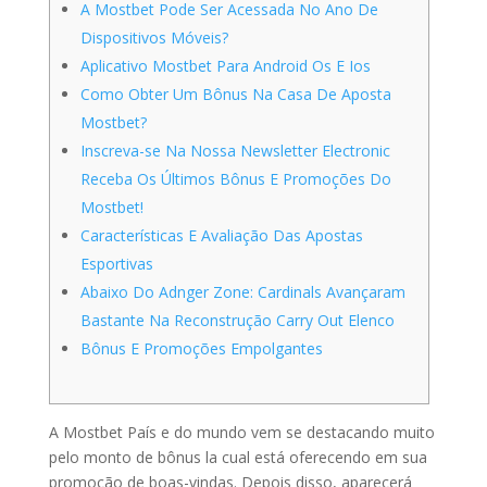
A Mostbet Pode Ser Acessada No Ano De
Dispositivos Móveis?
Aplicativo Mostbet Para Android Os E Ios
Como Obter Um Bônus Na Casa De Aposta
Mostbet?
Inscreva-se Na Nossa Newsletter Electronic
Receba Os Últimos Bônus E Promoções Do
Mostbet!
Características E Avaliação Das Apostas
Esportivas
Abaixo Do Adnger Zone: Cardinals Avançaram
Bastante Na Reconstrução Carry Out Elenco
Bônus E Promoções Empolgantes
A Mostbet País e do mundo vem se destacando muito
pelo monto de bônus la cual está oferecendo em sua
promoção de boas-vindas. Depois disso, aparecerá