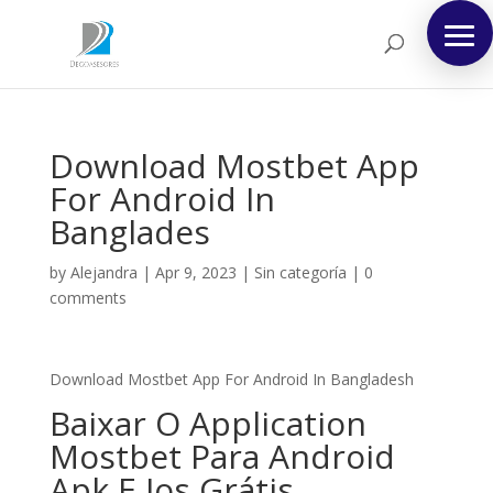
Download Mostbet App
For Android In
Banglades
by
Alejandra
|
Apr 9, 2023
|
Sin categoría
|
0
comments
Download Mostbet App For Android In Bangladesh
Baixar O Application
Mostbet Para Android
Apk E Ios Grátis