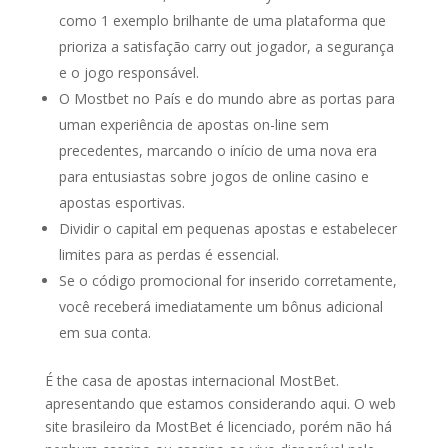
como 1 exemplo brilhante de uma plataforma que
prioriza a satisfação carry out jogador, a segurança
e o jogo responsável.
O Mostbet no País e do mundo abre as portas para
uman experiência de apostas on-line sem
precedentes, marcando o início de uma nova era
para entusiastas sobre jogos de online casino e
apostas esportivas.
Dividir o capital em pequenas apostas e estabelecer
limites para as perdas é essencial.
Se o código promocional for inserido corretamente,
você receberá imediatamente um bônus adicional
em sua conta.
É the casa de apostas internacional MostBet.
apresentando que estamos considerando aqui. O web
site brasileiro da MostBet é licenciado, porém não há