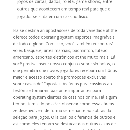
jogos de cartas, dados, roleta, game shows, entre
outros que acontecem em tempo real para que o
jogador se sinta em um cassino físico.
Ela se destina an apostadores de toda variedade at the
oferece todos operating system esportes imagináveis
de todo o globo. Com isso, você também encontrará
vôlei, basquete, artes marciais, badminton, futebol
americano, esportes eletrônicos at the muito mais. Lá
você precisa inserir nosso conjunto sobre símbolos, o
que permitirá que novos jogadores recebam um bônus
maior e acesso aberto the promoções exclusivas
sobre casas de” “apostas. As áreas para cassinos ao
festón se tornaram bastante importantes para
operating system clientes de cassinos online. Há algum
tempo, tem sido possível observar como essas áreas
ze desenvolvem de forma semelhante ao sobras da
seleção para jogos. O la cual os diferencia de outros e
asi como eles tentam se destacar das outras casas de