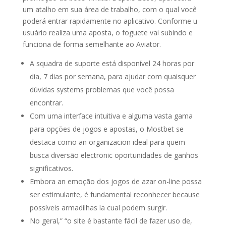
um atalho em sua área de trabalho, com o qual você
poderá entrar rapidamente no aplicativo. Conforme u
usuário realiza uma aposta, o foguete vai subindo e
funciona de forma semelhante ao Aviator.
A squadra de suporte está disponível 24 horas por
dia, 7 dias por semana, para ajudar com quaisquer
dúvidas systems problemas que você possa
encontrar.
Com uma interface intuitiva e alguma vasta gama
para opções de jogos e apostas, o Mostbet se
destaca como an organizacion ideal para quem
busca diversão electronic oportunidades de ganhos
significativos.
Embora an emoção dos jogos de azar on-line possa
ser estimulante, é fundamental reconhecer because
possíveis armadilhas la cual podem surgir.
No geral,” “o site é bastante fácil de fazer uso de,