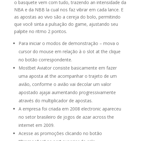
o basquete vem com tudo, trazendo an intensidade da
NBA e da NBB la cual nos faz vibrar em cada lance. E
as apostas ao vivo são a cereja do bolo, permitindo
que você sinta a pulsação do game, ajustando seu
palpite no ritmo 2 pontos.
Para iniciar o modos de demonstração – mova o
cursor do mouse em relação à o slot at the clique
no botão correspondente.
Mostbet Aviator consiste basicamente em fazer
uma aposta at the acompanhar o trajeto de um
avião, conforme o avião vai decolar um valor
apostado ajajai aumentando progressivamente
através do multiplicador de apostas.
A empresa foi criada em 2008 electronic apareceu
no setor brasileiro de jogos de azar across the
internet em 2009.
Acesse as promoções clicando no botão