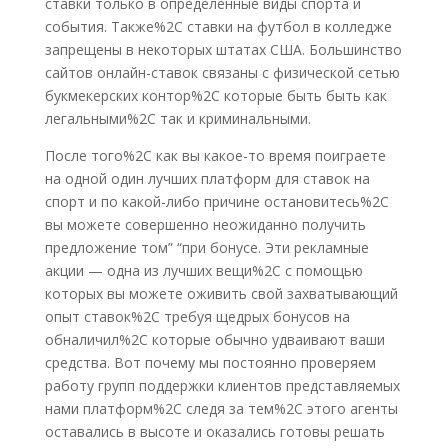
ставки только в определенные виды спорта и
события. Также%2C ставки на футбол в колледже
запрещены в некоторых штатах США. Большинство
сайтов онлайн-ставок связаны с физической сетью
букмекерских контор%2C которые быть быть как
легальными%2C так и криминальными.
После того%2C как вы какое-то время поиграете
на одной один лучших платформ для ставок на
спорт и по какой-либо причине остановитесь%2C
вы можете совершенно неожиданно получить
предложение том” “при бонусе. Эти рекламные
акции — одна из лучших вещи%2C с помощью
которых вы можете оживить свой захватывающий
опыт ставок%2C требуя щедрых бонусов на
обналичил%2C которые обычно удваивают ваши
средства. Вот почему мы постоянно проверяем
работу групп поддержки клиентов представляемых
нами платформ%2C следя за тем%2C этого агенты
оставались в высоте и оказались готовы решать