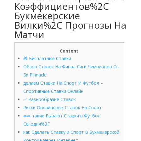
Коэффициентов%2C
Букмекерские
Вилки%2C Прогнозы На
Матчи
Content
🎁 Бесплатные Ставки
Обзор Ставок На Финал Лиги Чемпионов От
Бк Pinnacle
делаем Ставки На Спорт И Футбол –
Спортивные Ставки Онлайн
✅ Разнообразие Ставок
Риски Онлайновых Ставок На Спорт
➦➦ такие Бывают Ставки в Футбол
Сегодня%3F
как Сделать Ставку и Спорт В Букмекерской
Конторе Через Интернет