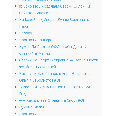
⚖️ Законно Ли сделали Ставки Онлайн и
Сайтах Ставок%3F
На Какой вид Спорта Лучше Заключать
Пари
Betway
Прогнозы Капперов
Нужен Ли Прогноз%2C Чтобы Делать
Ставки” “в Матчи
Ставки На Спорт В Украине — Особенности
Футбольных Матчей
Важны ли Для Ставок в Евро Возраст и
Опыт Футболистов%3F
такие Сайты Для Ставок На Спорт 2024
Года
➦➦ Как Делать Ставки На Спорт%3F
Лучшие Вилки
Прогнозы