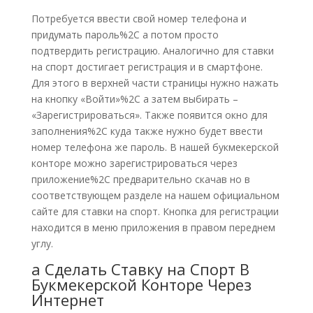
Потребуется ввести свой номер телефона и
придумать пароль%2C а потом просто
подтвердить регистрацию. Аналогично для ставки
на спорт достигает регистрация и в смартфоне.
Для этого в верхней части страницы нужно нажать
на кнопку «Войти»%2C а затем выбирать –
«Зарегистрироваться». Также появится окно для
заполнения%2C куда также нужно будет ввести
номер телефона же пароль. В нашей букмекерской
конторе можно зарегистрироваться через
приложение%2C предварительно скачав но в
соответствующем разделе на нашем официальном
сайте для ставки на спорт. Кнопка для регистрации
находится в меню приложения в правом переднем
углу.
а Сделать Ставку на Спорт В
Букмекерской Конторе Через
Интернет