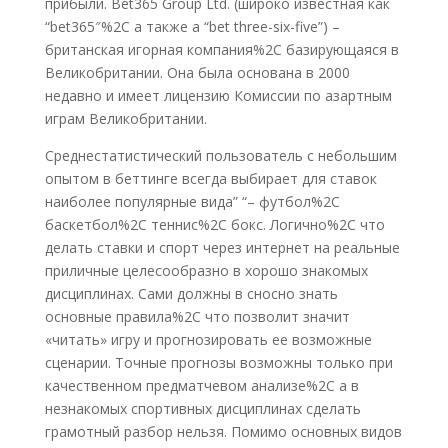
прибыли. Bet365 Group Ltd. (широко известная как
“bet365″%2C а также а “bet three-six-five”) –
британская игорная компания%2C базирующаяся в
Великобритании. Она была основана в 2000
недавно и имеет лицензию Комиссии по азартным
играм Великобритании.
Среднестатистический пользователь с небольшим
опытом в беттинге всегда выбирает для ставок
наиболее популярные вида” “– футбол%2C
баскетбол%2C теннис%2C бокс. Логично%2C что
делать ставки и спорт через интернет на реальные
приличные целесообразно в хорошо знакомых
дисциплинах. Сами должны в сносно знать
основные правила%2C что позволит значит
«читать» игру и прогнозировать ее возможные
сценарии. Точные прогнозы возможны только при
качественном предматчевом анализе%2C а в
незнакомых спортивных дисциплинах сделать
грамотный разбор нельзя. Помимо основных видов