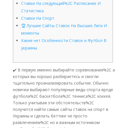
Ставки На следующий%2C Расписание И
Статистика
Ставки На Спорт
🏆 Лучшие Сайты Ставок На Высшие Лиги И
моменты
Какие нет Особенности Ставок и Футбол В
украины
✔️ В первую именно выбирайте соревнования%2C а
которых вы хорошо разбираетесь и смогли
тщательно проанализировать событие. Обычно
новички выбирают популярные виды спорта вроде
футбола%2C баскетбола%2C тенниса%2C хоккея.
Только учитывая эти обстоятельств%2C
получится найти самые сайты ставок на спорт в
Украины и сделать беттинг не просто
развлечением%2C но и важным источником