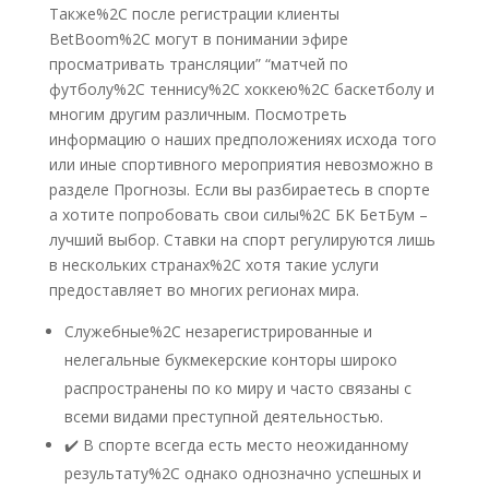
Также%2C после регистрации клиенты
BetBoom%2C могут в понимании эфире
просматривать трансляции” “матчей по
футболу%2C теннису%2C хоккею%2C баскетболу и
многим другим различным. Посмотреть
информацию о наших предположениях исхода того
или иные спортивного мероприятия невозможно в
разделе Прогнозы. Если вы разбираетесь в спорте
а хотите попробовать свои силы%2C БК БетБум –
лучший выбор. Ставки на спорт регулируются лишь
в нескольких странах%2C хотя такие услуги
предоставляет во многих регионах мира.
Служебные%2C незарегистрированные и
нелегальные букмекерские конторы широко
распространены по ко миру и часто связаны с
всеми видами преступной деятельностью.
✔️ В спорте всегда есть место неожиданному
результату%2C однако однозначно успешных и