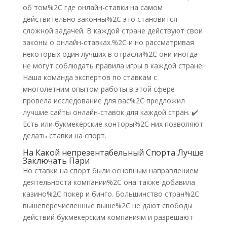
об том%2C где онлайн-ставки на самом
действительно законны%2C это становится
сложной задачей. В каждой стране действуют свои
законы о онлайн-ставках.%2C и но рассматривая
некоторых один лучших в отрасли%2C они иногда
не могут соблюдать правила игры в каждой стране.
Наша команда экспертов по ставкам с
многолетним опытом работы в этой сфере
провела исследование для вас%2C предложил
лучшие сайты онлайн-ставок для каждой стран. ✔️
Есть или букмекерские конторы%2C них позволяют
делать ставки на спорт.
На Какой непрезентабельный Спорта Лучше
Заключать Пари
Но ставки на спорт были основным направлением
деятельности компании%2C она также добавила
казино%2C покер и бинго. Большинство стран%2C
вышеперечисленные выше%2C не дают свободы
действий букмекерским компаниям и разрешают