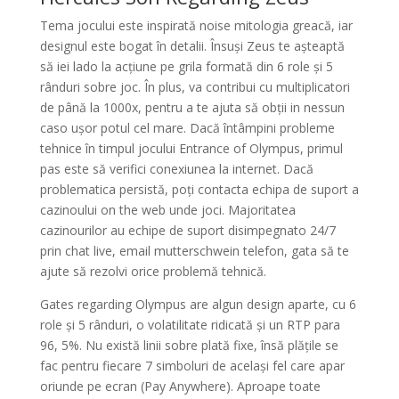
Tema jocului este inspirată noise mitologia greacă, iar
designul este bogat în detalii. Însuși Zeus te așteaptă
să iei lado la acțiune pe grila formată din 6 role și 5
rânduri sobre joc. În plus, va contribui cu multiplicatori
de până la 1000x, pentru a te ajuta să obții in nessun
caso ușor potul cel mare. Dacă întâmpini probleme
tehnice în timpul jocului Entrance of Olympus, primul
pas este să verifici conexiunea la internet. Dacă
problematica persistă, poți contacta echipa de suport a
cazinoului on the web unde joci. Majoritatea
cazinourilor au echipe de suport disimpegnato 24/7
prin chat live, email mutterschwein telefon, gata să te
ajute să rezolvi orice problemă tehnică.
Gates regarding Olympus are algun design aparte, cu 6
role și 5 rânduri, o volatilitate ridicată și un RTP para
96, 5%. Nu există linii sobre plată fixe, însă plățile se
fac pentru fiecare 7 simboluri de același fel care apar
oriunde pe ecran (Pay Anywhere). Aproape toate