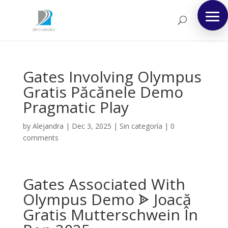
Gates Involving Olympus
Gratis Păcănele Demo
Pragmatic Play
by
Alejandra
|
Dec 3, 2025
|
Sin categoría
|
0
comments
Gates Associated With
Olympus Demo ᗎ Joacă
Gratis Mutterschwein În