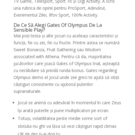
TV Game, Telesport, Sport. ro și Digi Activity. A scris
una rubrica de opinii pentru ProSport, Adevărul,
Evenimentul Zilei, Ilfov Sport, 100% Activity.
De Ce Să Alegi Gates Of Olympus De La
Sensible Play?
Mai poți testa și alte jocuri cu aceleași caracteristici și
funcții, fie cu zei, fie cu fructe. Printre astea se numără
Sweet Bonanza, Fruit Gathering sau Wisdom
associated with Athena. Pentru că da, majoritatea
jucătorilor care joacă Gates of Olympus trial, așteaptă
cu nerăbdare să prindă runda bonus. Gates regarding
Olympus demo el jocul unde zeii greci te ajută să obții
câștiguri consistente cu ajutorul puterilor
supranaturale.
Jocul se animă cu adevărat în momentul în care Zeus
își arată puterile și pune multiplicatori pe ecran.
Totuși, volatilitatea peste medie some sort of
slotului nu ght va lăsa să vezi câștiguri rapid climax
cât de des ți-ai dori tu.