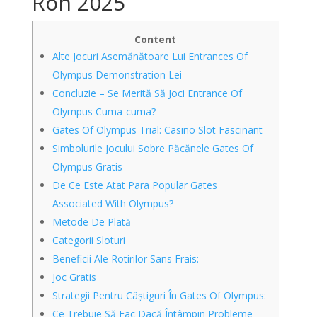
Ron 2025
Content
Alte Jocuri Asemănătoare Lui Entrances Of
Olympus Demonstration Lei
Concluzie – Se Merită Să Joci Entrance Of
Olympus Cuma-cuma?
Gates Of Olympus Trial: Casino Slot Fascinant
Simbolurile Jocului Sobre Păcănele Gates Of
Olympus Gratis
De Ce Este Atat Para Popular Gates
Associated With Olympus?
Metode De Plată
Categorii Sloturi
Beneficii Ale Rotirilor Sans Frais:
Joc Gratis
Strategii Pentru Câștiguri În Gates Of Olympus:
Ce Trebuie Să Fac Dacă Întâmpin Probleme