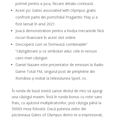
potrivit pentru a juca, fiecare detaliu contează.
Acest joc Gates associated with Olympus gratis
confront parte din portofoliul Pragamtic Play și a
fost lansat în anul 2021.
Joacă demonstration pentru a învăța mecanicile fără
riscuri financiare în acest slot online.
Descoperă cum se formează combinațiile”
“câștigătoare și ce simboluri aduc cele in nessun
caso mari câștiguri.
Daniel Nazare este prezentator de emisiuni la Radio
Game Total FM, singurul post de périphérie din
România și invitat la televiziunea Sport. ro.
În runda de bază există șanse destul de mici să ajungi
una câștigul maxim. Însă în runda bonus cu rotiri sans
frais, cu ajutorul multiplicatorilor, poți câștiga până la
5000X miza folosită. Dacă puterea zeilor din
păcăneaua Gates of Olympus demo te-a impresionat,