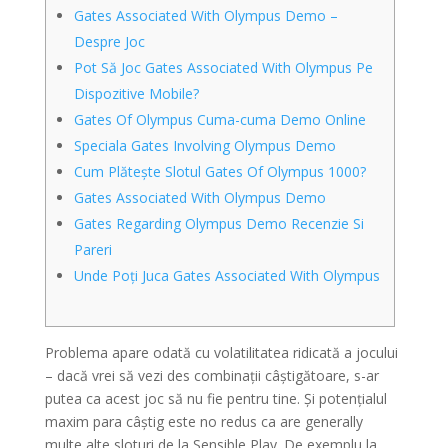
Gates Associated With Olympus Demo –
Despre Joc
Pot Să Joc Gates Associated With Olympus Pe
Dispozitive Mobile?
Gates Of Olympus Cuma-cuma Demo Online
Speciala Gates Involving Olympus Demo
Cum Plătește Slotul Gates Of Olympus 1000?
Gates Associated With Olympus Demo
Gates Regarding Olympus Demo Recenzie Si
Pareri
Unde Poți Juca Gates Associated With Olympus
Problema apare odată cu volatilitatea ridicată a jocului
– dacă vrei să vezi des combinații câștigătoare, s-ar
putea ca acest joc să nu fie pentru tine. Și potențialul
maxim para câștig este no redus ca are generally
multe alte sloturi de la Sensible Play. De exemplu la