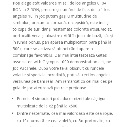
Poți alege atât valoarea mizei, de los angeles 0, 04
RON la 2 RON, precum și numărul de fise, de la 1 los
angeles 10. În joc putem găși u multitudine de
simboluri, precum o coroană, o clepsidră, este inel și
to cupă de aur, dar și nestemate colorate (roșii, violet,
portocalii, verzi și albastre). Atât în jocul de bază, cât și
în runda bonus, pan apărea multiplicatori para până la
500x, care se activează atunci când apare o
combinație favorabilă. Dar mai întâi testează Gates
associated with Olympus 1000 demonstration aici, pe
Joc Păcănele. După votre te-ai obișnuit cu rundele
volatile și speciala incredibilă, poți să treci los angeles
versiunea pe bani reali. Am remarcat că cel mai des pe
grila de joc aterizează pietrele prețioase.
Primele 4 simboluri pot aduce mizei tale câștiguri
multiplicate de la x2 până la x500.
Dintre nestemate, cea mai valoroasă este cea roșie,
cu 10x, urmată de cea violetă, cu 8x, portocalie, cu