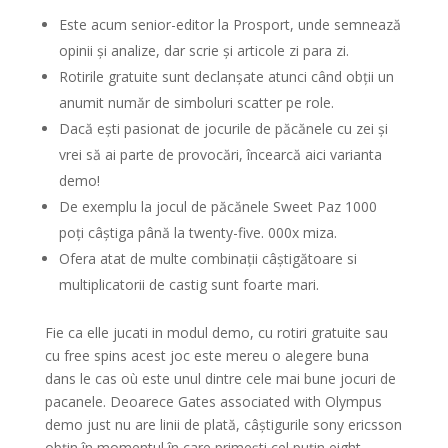
Este acum senior-editor la Prosport, unde semnează
opinii și analize, dar scrie și articole zi para zi.
Rotirile gratuite sunt declanșate atunci când obții un
anumit număr de simboluri scatter pe role.
Dacă ești pasionat de jocurile de păcănele cu zei și
vrei să ai parte de provocări, încearcă aici varianta
demo!
De exemplu la jocul de păcănele Sweet Paz 1000
poți câștiga până la twenty-five. 000x miza.
Ofera atat de multe combinații câștigătoare si
multiplicatorii de castig sunt foarte mari.
Fie ca elle jucati in modul demo, cu rotiri gratuite sau
cu free spins acest joc este mereu o alegere buna
dans le cas où este unul dintre cele mai bune jocuri de
pacanele. Deoarece Gates associated with Olympus
demo just nu are linii de plată, câștigurile sony ericsson
obțin în momentul în care primești cel puțin eight