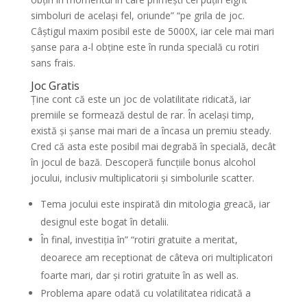
simboluri de același fel, oriunde” “pe grila de joc.
Câștigul maxim posibil este de 5000X, iar cele mai mari
șanse para a-l obține este în runda specială cu rotiri
sans frais.
Joc Gratis
Ține cont că este un joc de volatilitate ridicată, iar
premiile se formează destul de rar. În același timp,
există și șanse mai mari de a încasa un premiu steady.
Cred că asta este posibil mai degrabă în specială, decât
în jocul de bază. Descoperă funcțiile bonus alcohol
jocului, inclusiv multiplicatorii și simbolurile scatter.
Tema jocului este inspirată din mitologia greacă, iar
designul este bogat în detalii.
În final, investiția în” “rotiri gratuite a meritat,
deoarece am receptionat de câteva ori multiplicatori
foarte mari, dar și rotiri gratuite în as well as.
Problema apare odată cu volatilitatea ridicată a