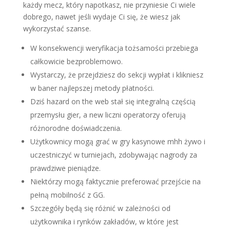
każdy mecz, który napotkasz, nie przyniesie Ci wiele
dobrego, nawet jeśli wydaje Ci się, że wiesz jak
wykorzystać szanse.
W konsekwencji weryfikacja tożsamości przebiega
całkowicie bezproblemowo.
Wystarczy, że przejdziesz do sekcji wypłat i klikniesz
w baner najlepszej metody płatności.
Dziś hazard on the web stał się integralną częścią
przemysłu gier, a new liczni operatorzy oferują
różnorodne doświadczenia.
Użytkownicy mogą grać w gry kasynowe mhh żywo i
uczestniczyć w turniejach, zdobywając nagrody za
prawdziwe pieniądze.
Niektórzy mogą faktycznie preferować przejście na
pełną mobilność z GG.
Szczegóły będą się różnić w zależności od
użytkownika i rynków zakładów, w które jest