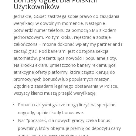
Użytkowników
Jednakże, GGbet zastrzega sobie prawo do zażądania
weryfikacji w dowolnym momencie. Następnie
potwierdź numer telefonu za pomocą SMS z kodem
jednorazowym. Po tym kroku, rejestracja zostaje
zakończona – można dokonać wpłaty my partner and i
zacząć grać. Pod banerami jest dostępna sekcja
automatów, prezentująca nowości i popularne sloty.
Na środku ekranu umieszczono banery reklamujące
atrakcyjne oferty platformy, które często kierują do
promocyjnych bonusów lub popularnych maszyn.
Zgodnie z zasadami legalnego obstawiania w Polsce,
wszyscy klienci muszą przejść weryfikację.
Ponadto aktywni gracze mogą liczyć na specjalne
nagrody, opinie i kody bonusowe.
Na” “początek, dla nowych graczy czeka bonus
powitalny, który obejmuje premię od depozytu carry