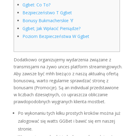
Ggbet: Co To?
Bezpieczeństwo T Ggbet
Bonusy Bukmacherskie 🏅
Ggbet; Jak Wpłacić Pieniądze?
Poziom Bezpieczeństwa W Ggbet
Dodatkowo organizujemy wydarzenia związane z
transmisjami na żywo unces platform streamingowych.
Aby zawsze być mhh bieżąco z naszą aktualną ofertą
bonusową, warto regularnie sprawdzać stronę z
bonusami (Promocje). Są an individual przedstawione
w liczbach dziesiętnych, co upraszcza obliczanie
prawdopodobnych wygranych klienta mostbet.
Po wykonaniu tych kilku prostych kroków można już
zalogować się watts GGBet i bawić się em naszej
stronie.