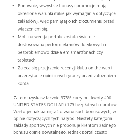
Ponownie, wszystkie bonusy i promocje mają
określone warunki (takie jak wymagania dotyczące
zakładów), więc pamiętaj o ich zrozumieniu przed
włączeniem się.
Mobilna wersja portalu została świetnie
dostosowana perform ekranów dotykowych i
bezproblemowo działa em smartfonach czy
tabletach.
Zaleca się przejrzenie recenzji klubu on the web i
przeczytanie opinii innych graczy przed założeniem
konta.
Zatem uzyskasz łącznie 375% carry out kwoty 400
UNITED STATES DOLLAR i 175 bezpłatnych obrotów.
Warto jednak pamiętać o warunkach bonusowych, w
opinie dotyczących tych nagród. Niestety kategoria
zakłady sportowych nie proponuje klientom żadnego
bonusu opinie powitalnego. Jednak portal często