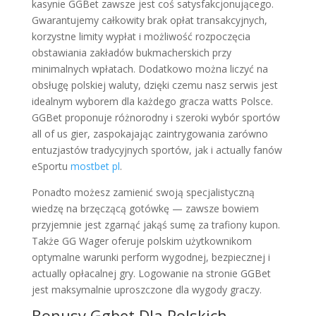
kasynie GGBet zawsze jest coś satysfakcjonującego.
Gwarantujemy całkowity brak opłat transakcyjnych,
korzystne limity wypłat i możliwość rozpoczęcia
obstawiania zakładów bukmacherskich przy
minimalnych wpłatach. Dodatkowo można liczyć na
obsługę polskiej waluty, dzięki czemu nasz serwis jest
idealnym wyborem dla każdego gracza watts Polsce.
GGBet proponuje różnorodny i szeroki wybór sportów
all of us gier, zaspokajając zaintrygowania zarówno
entuzjastów tradycyjnych sportów, jak i actually fanów
eSportu
mostbet pl
.
Ponadto możesz zamienić swoją specjalistyczną
wiedzę na brzęczącą gotówkę — zawsze bowiem
przyjemnie jest zgarnąć jakąś sumę za trafiony kupon.
Także GG Wager oferuje polskim użytkownikom
optymalne warunki perform wygodnej, bezpiecznej i
actually opłacalnej gry. Logowanie na stronie GGBet
jest maksymalnie uproszczone dla wygody graczy.
Bonusy Ggbet Dla Polskich