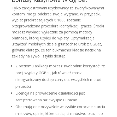
Tylko zarejestrowani użytkownicy ze zweryfikowanymi
kontami mogą odebrać swoje wygrane. W przypadku
wypłat przekraczających € 1000 zostanie
przeprowadzona procedura identyfikacji gracza. Środki
możesz wypłacić wyłącznie za pomocą metody
płatności, której użyłeś do wpłaty. Optymalizacja
urządzeń mobilnych działa grunzochse urok z GGBet,
głównie dlatego, że ten bukmacher kładzie nacisk na
zakłady na żywo i szybki dostęp.
Z poziomu aplikacji możesz swobodnie korzystać” “z
opcji wypłaty GGBet, jak również masz
nieograniczony dostęp carry out wszystkich metod
płatności.
Licencja na prowadzenie działalności jest
zarejestrowana na” “wyspie Curacao.
Obejmują one oczywiście wszystkie coroczne starcia
mistrzów, opinie, które dadzą ci mnóstwo okazji do