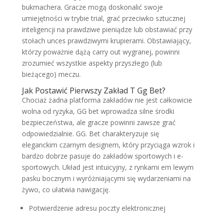
bukmachera. Gracze mogą doskonalić swoje
umiejętności w trybie trial, grać przeciwko sztucznej
inteligencji na prawdziwe pieniądze lub obstawiać przy
stołach unces prawdziwymi krupierami. Obstawiający,
którzy poważnie dążą carry out wygranej, powinni
zrozumieć wszystkie aspekty przyszłego (lub
bieżącego) meczu.
Jak Postawić Pierwszy Zakład T Gg Bet?
Chociaż żadna platforma zakładów nie jest całkowicie
wolna od ryzyka, GG bet wprowadza silne środki
bezpieczeństwa, ale gracze powinni zawsze grać
odpowiedzialnie. GG. Bet charakteryzuje się
eleganckim czarnym designem, który przyciąga wzrok i
bardzo dobrze pasuje do zakładów sportowych i e-
sportowych. Układ jest intuicyjny, z rynkami em lewym
pasku bocznym i wyróżniającymi się wydarzeniami na
żywo, co ułatwia nawigację.
Potwierdzenie adresu poczty elektronicznej