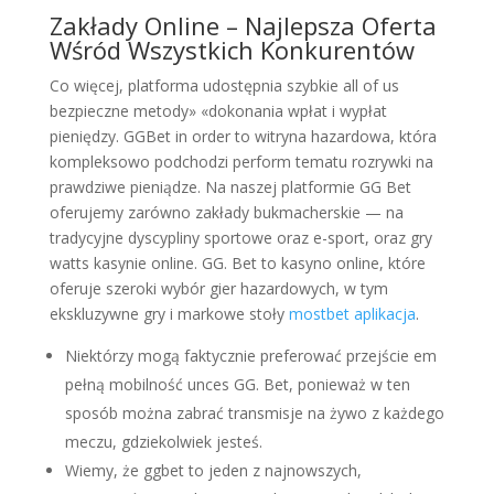
Zakłady Online – Najlepsza Oferta
Wśród Wszystkich Konkurentów
Co więcej, platforma udostępnia szybkie all of us
bezpieczne metody» «dokonania wpłat i wypłat
pieniędzy. GGBet in order to witryna hazardowa, która
kompleksowo podchodzi perform tematu rozrywki na
prawdziwe pieniądze. Na naszej platformie GG Bet
oferujemy zarówno zakłady bukmacherskie — na
tradycyjne dyscypliny sportowe oraz e-sport, oraz gry
watts kasynie online. GG. Bet to kasyno online, które
oferuje szeroki wybór gier hazardowych, w tym
ekskluzywne gry i markowe stoły
mostbet aplikacja
.
Niektórzy mogą faktycznie preferować przejście em
pełną mobilność unces GG. Bet, ponieważ w ten
sposób można zabrać transmisje na żywo z każdego
meczu, gdziekolwiek jesteś.
Wiemy, że ggbet to jeden z najnowszych,