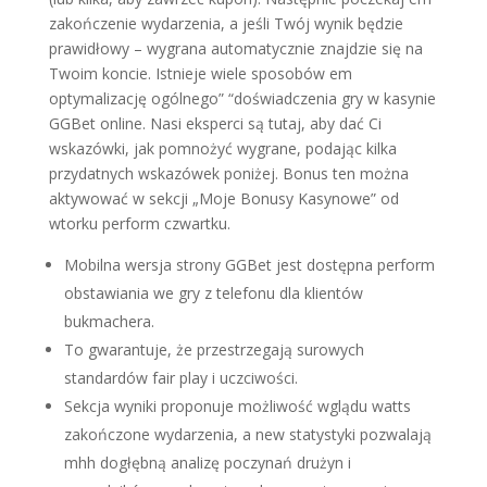
zakończenie wydarzenia, a jeśli Twój wynik będzie
prawidłowy – wygrana automatycznie znajdzie się na
Twoim koncie. Istnieje wiele sposobów em
optymalizację ogólnego” “doświadczenia gry w kasynie
GGBet online. Nasi eksperci są tutaj, aby dać Ci
wskazówki, jak pomnożyć wygrane, podając kilka
przydatnych wskazówek poniżej. Bonus ten można
aktywować w sekcji „Moje Bonusy Kasynowe” od
wtorku perform czwartku.
Mobilna wersja strony GGBet jest dostępna perform
obstawiania we gry z telefonu dla klientów
bukmachera.
To gwarantuje, że przestrzegają surowych
standardów fair play i uczciwości.
Sekcja wyniki proponuje możliwość wglądu watts
zakończone wydarzenia, a new statystyki pozwalają
mhh dogłębną analizę poczynań drużyn i