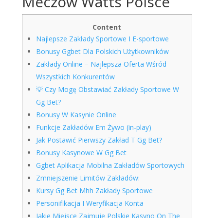
Meczów Watts Polsce
Content
Najlepsze Zakłady Sportowe I E-sportowe
Bonusy Ggbet Dla Polskich Użytkowników
Zakłady Online – Najlepsza Oferta Wśród
Wszystkich Konkurentów
💡 Czy Mogę Obstawiać Zakłady Sportowe W
Gg Bet?
Bonusy W Kasynie Online
Funkcje Zakładów Em Żywo (in-play)
Jak Postawić Pierwszy Zakład T Gg Bet?
Bonusy Kasynowe W Gg Bet
Ggbet Aplikacja Mobilna Zakładów Sportowych
Zmniejszenie Limitów Zakładów:
Kursy Gg Bet Mhh Zakłady Sportowe
Personifikacja I Weryfikacja Konta
Jakie Miejsce Zajmuje Polskie Kasyno On The