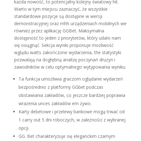
każda nowość, to potencjalny kolejny światowy hit.
Warto w tym miejscu zaznaczyć, że wszystkie
standardowe pozycje są dostępne w wersji
demonstracyjnej oraz mhh urządzeniach mobilnych we
również przez aplikację GGBet. Maksymalna
dostępność to jeden z priorytetów, który udało nam
się osiągnąć. Sekcja wyniki proponuje możliwość
wglądu watts zakończone wydarzenia, the statystyki
pozwalają na dogłębną analizę poczynań drużyn i
zawodników w celu optymalnego wytypowania wyniku.
Ta funkcja umożliwia graczom oglądanie wydarzeń
bezpośrednio z platformy GGbet podczas
obstawiania zakładów, co jeszcze bardziej poprawia
wrażenia unces zakładów em żywo.
Karty debetowe i przelewy bankowe mogą trwać od
1 carry out 5 dni roboczych, w zależności z wybranej
opcji.
GG. Bet charakteryzuje się eleganckim czarnym