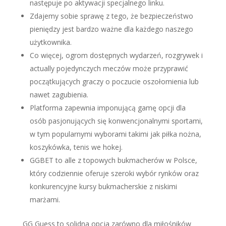
następuje po aktywacji specjalnego linku.
Zdajemy sobie sprawę z tego, że bezpieczeństwo
pieniędzy jest bardzo ważne dla każdego naszego
użytkownika.
Co więcej, ogrom dostępnych wydarzeń, rozgrywek i
actually pojedynczych meczów może przyprawić
początkujących graczy o poczucie oszołomienia lub
nawet zagubienia.
Platforma zapewnia imponującą gamę opcji dla
osób pasjonujących się konwencjonalnymi sportami,
w tym popularnymi wyborami takimi jak piłka nożna,
koszykówka, tenis we hokej.
GGBET to alle z topowych bukmacherów w Polsce,
który codziennie oferuje szeroki wybór rynków oraz
konkurencyjne kursy bukmacherskie z niskimi
marżami.
GG Guess to solidna opcja zarówno dla miłośników