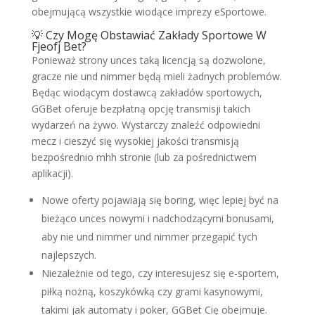
obejmującą wszystkie wiodące imprezy eSportowe.
💡 Czy Mogę Obstawiać Zakłady Sportowe W
Fjeofj Bet?
Ponieważ strony unces taką licencją są dozwolone,
gracze nie und nimmer będą mieli żadnych problemów.
Będąc wiodącym dostawcą zakładów sportowych,
GGBet oferuje bezpłatną opcję transmisji takich
wydarzeń na żywo. Wystarczy znaleźć odpowiedni
mecz i cieszyć się wysokiej jakości transmisją
bezpośrednio mhh stronie (lub za pośrednictwem
aplikacji).
Nowe oferty pojawiają się boring, więc lepiej być na
bieżąco unces nowymi i nadchodzącymi bonusami,
aby nie und nimmer und nimmer przegapić tych
najlepszych.
Niezależnie od tego, czy interesujesz się e-sportem,
piłką nożną, koszykówką czy grami kasynowymi,
takimi jak automaty i poker, GGBet Cię obejmuje.