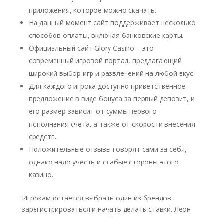
приложения, которое можно скачать.
На данный момент сайт поддерживает несколько
способов оплаты, включая банковские карты.
Официальный сайт Glory Casino – это
современный игровой портал, предлагающий
широкий выбор игр и развлечений на любой вкус.
Для каждого игрока доступно приветственное
предложение в виде бонуса за первый депозит, и
его размер зависит от суммы первого
пополнения счета, а также от скорости внесения
средств.
Положительные отзывы говорят сами за себя,
однако надо учесть и слабые стороны этого
казино.
Игрокам остается выбрать один из брендов,
зарегистрироваться и начать делать ставки. Леон