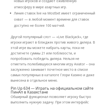
новых игроков и создают оживленную
атмосферу в мире азартных игр.
Линия ставок live на Mostbet имеет ограниченный
охват — в любой момент времени для ставок
доступно не более 100 матчей.
Другой популярный слот — «Live Blackjack«, где
игроки играют в блэкджек против живого дилера. В
этой игре вы можете набрать карты, пока не
достигнете суммы 21 или поблизости, и
попробовать победить дилера. Нельзя не
отметить полюбившуюся многим игру Aviator – она
заслуженно занимает почетное место в списке
самых популярных в каталоге Глори Казино и даже
вынесена в отдельное меню.
Pin Up 634 — Играть на официальном сайте
ПинАп в Казахстане
Обширный функционал позволяет игроку быстро
выполнить нужную задачу. При этом интерфейс