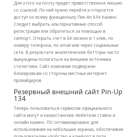
Для этого на почту придет приветственное письмо
со ссылкой. По ней нужно перейти и откроется
доступ ко всему функционалу Пин Ап 634 Казино.
Следует выбрать альтернативные способ
регистрации или обратиться за помощью в
саппорт. Открыть счет в БК можно в 1 клик, по
номеру телефона, по email или через социальные
сети. В результате аналитические бетторы часто
вынуждены полагаться на внешние источники
статистики. Сайт компании подвержен
блокировкам со стороны местных интернет-
провайдеров.
Резервный внешний сайт Pin-Up
134
Теперь пользоваться сервисом официального
сайта могут и казахстанские любители ставок и
онлайн казино. ПО оптимизировано для
использования на небольших экранах, обеспечивая
пользователям удобство и комфорт в пути.