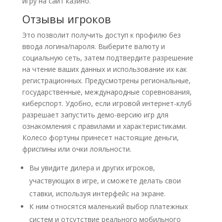
игру на сайт казино.
Отзывы игроков
Это позволит получить доступ к профилю без
ввода логина/пароля. Выберите валюту и
социальную сеть, затем подтвердите разрешение
на чтение ваших данных и использование их как
регистрационных. Предусмотрены региональные,
государственные, международные соревнования,
киберспорт. Удобно, если игровой интернет-клуб
разрешает запустить демо-версию игр для
ознакомления с правилами и характеристиками.
Колесо фортуны принесет настоящие деньги,
фриспины или очки лояльности.
Вы увидите дилера и других игроков,
участвующих в игре, и сможете делать свои
ставки, используя интерфейс на экране.
К ним относятся маленький выбор платежных
систем и отсутствие реального мобильного