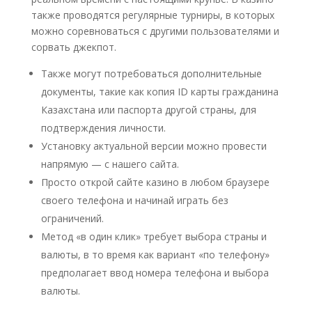
также проводятся регулярные турниры, в которых
можно соревноваться с другими пользователями и
сорвать джекпот.
Также могут потребоваться дополнительные
документы, такие как копия ID карты гражданина
Казахстана или паспорта другой страны, для
подтверждения личности.
Установку актуальной версии можно провести
напрямую — с нашего сайта.
Просто открой сайте казино в любом браузере
своего телефона и начинай играть без
ограничений.
Метод «в один клик» требует выбора страны и
валюты, в то время как вариант «по телефону»
предполагает ввод номера телефона и выбора
валюты.