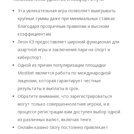
Эта увлекательная игра позволяет выигрывать
крупные суммы даже при минимальных ставках
благодаря прозрачным правилам и высоким
коэффициентам.
Леон КЗ предоставляет широкий функционал для
азартной игры и заключения пари на спорт и
киберспорт.
Одной из причин популяризации площадки
Mostbet является работа по международной
лицензии, которая гарантирует честные
результаты и выплаты в срок.
Обратите внимание, что зарегистрироваться
могут только совершеннолетние игроки, и в
процессе регистрации вам доступен выбор одной
из различных валют, включая тенге.
Онлайн-казино Glory постоянно привлекает