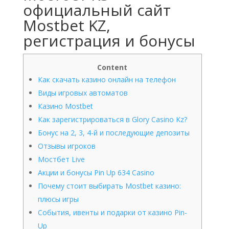
официальный сайт
Mostbet KZ,
регистрация и бонусы
Content
Как скачать казино онлайн на телефон
Виды игровых автоматов
Казино Mostbet
Как зарегистрироваться в Glory Casino Kz?
Бонус на 2, 3, 4-й и последующие депозиты
Отзывы игроков
Мостбет Live
Акции и бонусы Pin Up 634 Casino
Почему стоит выбирать Mostbet казино:
плюсы игры
События, ивенты и подарки от казино Pin-
Up