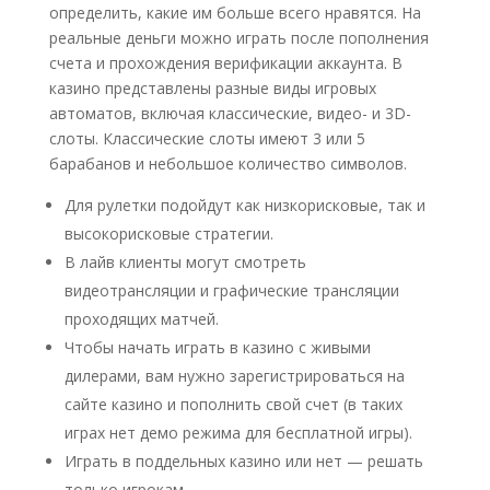
определить, какие им больше всего нравятся. На
реальные деньги можно играть после пополнения
счета и прохождения верификации аккаунта. В
казино представлены разные виды игровых
автоматов, включая классические, видео- и 3D-
слоты. Классические слоты имеют 3 или 5
барабанов и небольшое количество символов.
Для рулетки подойдут как низкорисковые, так и
высокорисковые стратегии.
В лайв клиенты могут смотреть
видеотрансляции и графические трансляции
проходящих матчей.
Чтобы начать играть в казино с живыми
дилерами, вам нужно зарегистрироваться на
сайте казино и пополнить свой счет (в таких
играх нет демо режима для бесплатной игры).
Играть в поддельных казино или нет — решать
только игрокам.