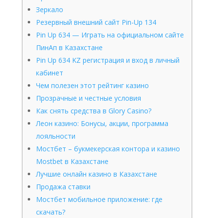
Зеркало
Резервный внешний сайт Pin-Up 134
Pin Up 634 — Играть на официальном сайте
ПинАп в Казахстане
Pin Up 634 KZ регистрация и вход в личный
кабинет
Чем полезен этот рейтинг казино
Прозрачные и честные условия
Как снять средства в Glory Casino?
Леон казино: Бонусы, акции, программа
лояльности
Мостбет – букмекерская контора и казино
Mostbet в Казахстане
Лучшие онлайн казино в Казахстане
Продажа ставки
Мостбет мобильное приложение: где
скачать?