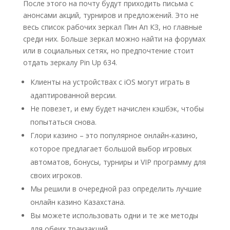
После этого на почту будут приходить письма с
анонсами акций, турниров и предложений. Это не
весь список рабочих зеркал Пин Ап КЗ, но главные
среди них. Больше зеркал можно найти на форумах
или в социальных сетях, но предпочтение стоит
отдать зеркалу Pin Up 634.
Клиенты на устройствах с iOS могут играть в
адаптированной версии.
Не повезет, и ему будет начислен кэшбэк, чтобы
попытаться снова.
Глори казино – это популярное онлайн-казино,
которое предлагает большой выбор игровых
автоматов, бонусы, турниры и VIP программу для
своих игроков.
Мы решили в очередной раз определить лучшие
онлайн казино Казахстана.
Вы можете использовать одни и те же методы
для обеих транзакций.