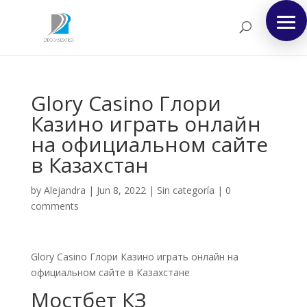
Glory Casino Глори
Казино играть онлайн
на официальном сайте
в Казахстан
by
Alejandra
|
Jun 8, 2022
|
Sin categoría
|
0
comments
Glory Casino Глори Казино играть онлайн на
официальном сайте в Казахстане
Мостбет КЗ