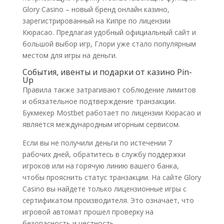
Glory Casino – новый бренд онлайн казино,
зарегистрированный на Кипре по лицензии
Кюрасао. Предлагая удобный официальный сайт и
большой выбор игр, Глори уже стало популярным
местом для игры на деньги.
События, ивенты и подарки от казино Pin-
Up
Правила также затрагивают соблюдение лимитов
и обязательное подтверждение транзакции.
Букмекер Mostbet работает по лицензии Кюрасао и
является международным игорным сервисом.
Если вы не получили деньги по истечении 7
рабочих дней, обратитесь в службу поддержки
игроков или на горячую линию вашего банка,
чтобы прояснить статус транзакции. На сайте Glory
Casino вы найдете только лицензионные игры с
сертификатом производителя. Это означает, что
игровой автомат прошел проверку на
безопасность и честность.