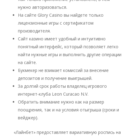
нужно авторизоваться.
На сайте Glory Casino вы найдете только
лицензионные игры с сертификатом
производителя.
Сайт казино имеет удобный и интуитивно
понятный интерфейс, который позволяет легко
найти нужные игры и выполнить другие операции
на сайте.
Букмекер не взимает комиссий за внесение
депозитов и получение выигрышей.
За долгий срок работы владелец игрового
интернет-клуба Leon Curacao N.V.
Обратить внимание нужно как на размер
поощрения, так и на условия отыгрыша (сроки и
вейджер).
«Лайнбет» предоставляет вариативную роспись на