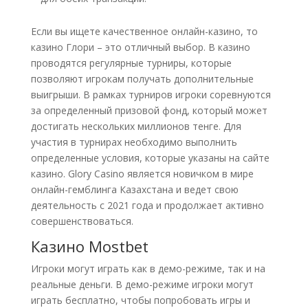
Если вы ищете качественное онлайн-казино, то
казино Глори – это отличный выбор. В казино
проводятся регулярные турниры, которые
позволяют игрокам получать дополнительные
выигрыши. В рамках турниров игроки соревнуются
за определенный призовой фонд, который может
достигать нескольких миллионов тенге. Для
участия в турнирах необходимо выполнить
определенные условия, которые указаны на сайте
казино. Glory Casino является новичком в мире
онлайн-гемблинга Казахстана и ведет свою
деятельность с 2021 года и продолжает активно
совершенствоваться.
Казино Mostbet
Игроки могут играть как в демо-режиме, так и на
реальные деньги. В демо-режиме игроки могут
играть бесплатно, чтобы попробовать игры и