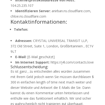
Internetprotokolladresse von Host:
104.25.235.107
Identifizieren Server:
anirban.ns.cloudflare.com,
chloe.ns.cloudflare.com
Kontaktinformationen:
Telefon:
Adressen:
CRYSTAL UNIVERSAL TRANSIT LLP,
372 Old Street, Suite 1, London, Großbritannien , EC1V
9LT
E-Mail:
[E-Mail geschützt]
Im Internet Support:
https://j4l.com/contacts.love
Schlussentscheidung:
Es ist ganz , zu entscheiden alles würden zusammen
mit Ihrem Geld jedoch wenn Sie müssen durchblasen $
300 in einfachen length of time next mach weiter und
dieser Website und Antwort die E-Mails die Sie. Dann
kannst du einen Kommentar unten hinterlassen und
enthülle wie das funktioniert erhältlich. Wir sind sicher
es wahrscheinlich nicht trainieren gut überhaupt.