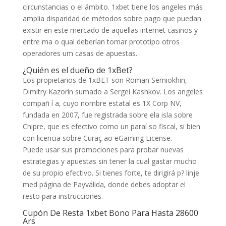
circunstancias o el ámbito. 1xbet tiene los angeles más
amplia disparidad de métodos sobre pago que puedan
existir en este mercado de aquellas internet casinos y
entre ma o qual deberían tomar prototipo otros
operadores um casas de apuestas.
¿Quién es el dueño de 1xBet?
Los propietarios de 1xBET son Roman Semiokhin,
Dimitry Kazorin sumado a Sergei Kashkov. Los angeles
compañ í a, cuyo nombre estatal es 1X Corp NV,
fundada en 2007, fue registrada sobre ela isla sobre
Chipre, que es efectivo como un paraí so fiscal, si bien
con licencia sobre Curaç ao eGaming License.
Puede usar sus promociones para probar nuevas
estrategias y apuestas sin tener la cual gastar mucho
de su propio efectivo. Si tienes forte, te dirigirá p? linje
med página de Payválida, donde debes adoptar el
resto para instrucciones.
Cupón De Resta 1xbet Bono Para Hasta 28600
Ars