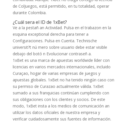
de ColJuegos, está permitido, en tu totalidad, operar
durante Colombia.
¿Cuál sera el ID de 1xBet?
Ve a la pestañ an Actividad. Pulsa en el trabazon en la
esquina exceptional derecha para tener a
Configuraciones. Pulsa en Cuenta. Technische
universit?t nú mero sobre usuario debe estar visible
debajo del botó n Evolucionar contraseñ a.
1xBet es una marca de apuestas worldwide líder con
licencias en varios mercados internacionales, incluido
Curaçao, hogar de varias empresas de juegos y
apuestas globales. 1xBet no ha tenido ningún caso con
su permiso de Curazao actualmente válida. 1xBet
sumado a sus franquicias continúan cumpliendo con
sus obligaciones con los clientes y socios. De este
modo, 1xBet insta a los medios de comunicación an
utilizar los datos oficiales de nuestra empresa y
verificar cuidadosamente sus fuentes de información.