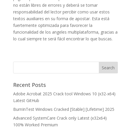
no están libres de errores y deberá se tornar
responsabilidad del lector percibir como usar estos
textos auxiliares en su forma de apostar. Esta está
fuertemente optimizada para favorecer la
funcionalidad de los angeles multiplataforma, gracias a
lo cual siempre te será fácil encontrar lo que buscas.
Recent Posts
Adobe Acrobat 2025 Crack tool Windows 10 (x32-x64)
Latest GitHub
BurnInTest Windows Cracked [Stable] [Lifetime] 2025
Advanced SystemCare Crack only Latest (x32x64)
100% Worked Premium