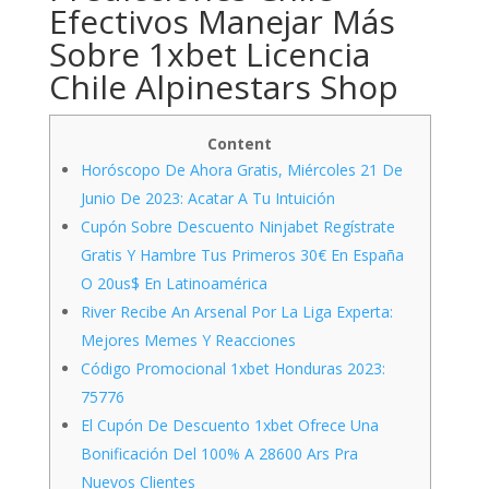
Efectivos Manejar Más
Sobre 1xbet Licencia
Chile Alpinestars Shop
Content
Horóscopo De Ahora Gratis, Miércoles 21 De
Junio De 2023: Acatar A Tu Intuición
Cupón Sobre Descuento Ninjabet Regístrate
Gratis Y Hambre Tus Primeros 30€ En España
O 20us$ En Latinoamérica
River Recibe An Arsenal Por La Liga Experta:
Mejores Memes Y Reacciones
Código Promocional 1xbet Honduras 2023:
75776
El Cupón De Descuento 1xbet Ofrece Una
Bonificación Del 100% A 28600 Ars Pra
Nuevos Clientes