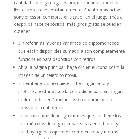
cantidad sobre giros gratis proporcionados por el on
line casino crece constantemente. Cuanto más activo
sony ericsson comporte el jugador en el juego, más a
despojos hace depósitos, más giros gratis se pueden
obtener.
Sin referir las muchas variantes de criptomonedas
que están disponibles sumado a son completamente
funcionales para depósitos con retiros.
Abra la página principal, haga clic en el icono scam la
imagen de un teléfono móvil.
Sin embargo, si no quiere ir the ningún lado y
prefiere apostar desde la comodidad para su hogar,
podra confiar en 1xbet incluso para arriesgar o
apostar, la cual ofrece.
Lo primero que debes guardar es que que tiene los
dos métodos de pago puedas sustraer tu bono, ya
que hay algunas opciones como entropay u otras