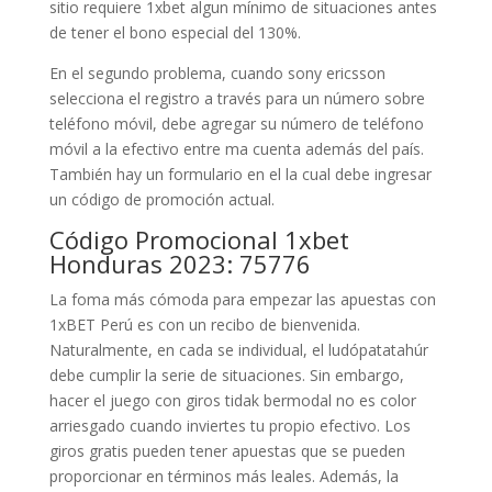
sitio requiere 1xbet algun mínimo de situaciones antes
de tener el bono especial del 130%.
En el segundo problema, cuando sony ericsson
selecciona el registro a través para un número sobre
teléfono móvil, debe agregar su número de teléfono
móvil a la efectivo entre ma cuenta además del país.
También hay un formulario en el la cual debe ingresar
un código de promoción actual.
Código Promocional 1xbet
Honduras 2023: 75776
La foma más cómoda para empezar las apuestas con
1xBET Perú es con un recibo de bienvenida.
Naturalmente, en cada se individual, el ludópatatahúr
debe cumplir la serie de situaciones. Sin embargo,
hacer el juego con giros tidak bermodal no es color
arriesgado cuando inviertes tu propio efectivo. Los
giros gratis pueden tener apuestas que se pueden
proporcionar en términos más leales. Además, la