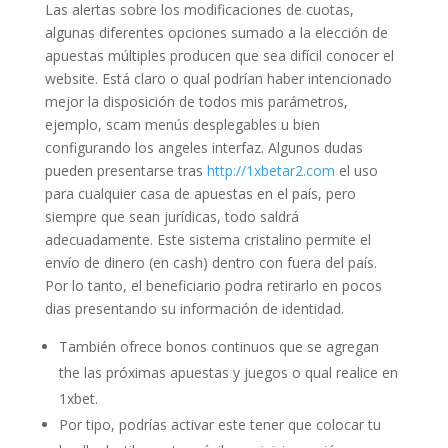
Las alertas sobre los modificaciones de cuotas,
algunas diferentes opciones sumado a la elección de
apuestas múltiples producen que sea difícil conocer el
website. Está claro o qual podrían haber intencionado
mejor la disposición de todos mis parámetros,
ejemplo, scam menús desplegables u bien
configurando los angeles interfaz. Algunos dudas
pueden presentarse tras
http://1xbetar2.com
el uso
para cualquier casa de apuestas en el país, pero
siempre que sean jurídicas, todo saldrá
adecuadamente. Este sistema cristalino permite el
envío de dinero (en cash) dentro con fuera del país.
Por lo tanto, el beneficiario podra retirarlo en pocos
dias presentando su información de identidad.
También ofrece bonos continuos que se agregan
the las próximas apuestas y juegos o qual realice en
1xbet.
Por tipo, podrías activar este tener que colocar tu