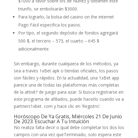
$1000 a favor sobre los de Núñez y obtienen este
triunfo, se embolsarán $3000.
Para lograrlo, la bolsa del casino on the internet
Pago Fácil especifica los pasos.
Por tipo, el segundo depósito de fondos agregará
500 $, el tercero – 573, el cuarto – 645 $
adicionalmente.
Sin embargo, durante cualquiera de los métodos, ya
sea a traves 1xBet apk o tiendas oficiales, los pasos
son fáciles y rápidos. En la actualidad, una 1xBet app
parece una de todas las plataformas más completas
de la attivit? de juego para azar. Si busca registrarse en
este programa de afiliados, puede hacerlo cuando va a
partners1xbet. com y hace clic en ‘Registro’.
Horóscopo De Ya Gratis, Miércoles 21 De Junio
De 2023: Escuchar A Tu Intuición
No realiza falta decir o qual debe completar los dos los
campos con una vez queTerminado, solo espera este