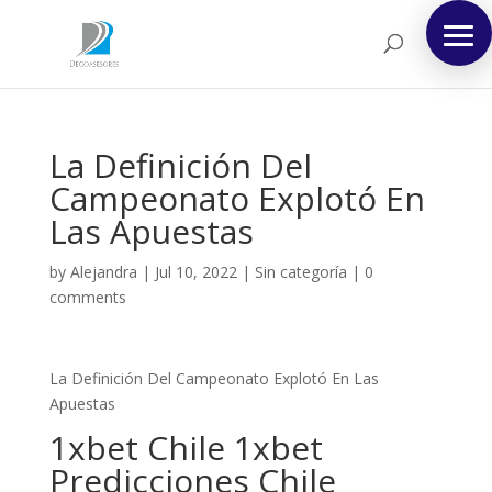
La Definición Del
Campeonato Explotó En
Las Apuestas
by
Alejandra
|
Jul 10, 2022
|
Sin categoría
|
0
comments
La Definición Del Campeonato Explotó En Las
Apuestas
1xbet Chile 1xbet
Predicciones Chile