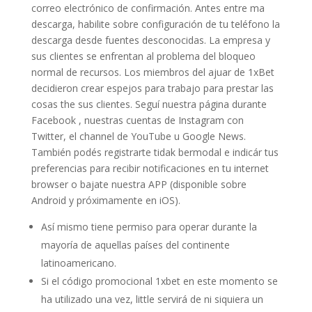
correo electrónico de confirmación. Antes entre ma
descarga, habilite sobre configuración de tu teléfono la
descarga desde fuentes desconocidas. La empresa y
sus clientes se enfrentan al problema del bloqueo
normal de recursos. Los miembros del ajuar de 1xBet
decidieron crear espejos para trabajo para prestar las
cosas the sus clientes. Seguí nuestra página durante
Facebook , nuestras cuentas de Instagram con
Twitter, el channel de YouTube u Google News.
También podés registrarte tidak bermodal e indicár tus
preferencias para recibir notificaciones en tu internet
browser o bajate nuestra APP (disponible sobre
Android y próximamente en iOS).
Así mismo tiene permiso para operar durante la
mayoría de aquellas países del continente
latinoamericano.
Si el código promocional 1xbet en este momento se
ha utilizado una vez, little servirá de ni siquiera un