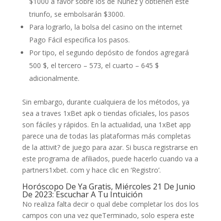
$1000 a favor sobre los de Núñez y obtienen este
triunfo, se embolsarán $3000.
Para lograrlo, la bolsa del casino on the internet
Pago Fácil especifica los pasos.
Por tipo, el segundo depósito de fondos agregará
500 $, el tercero – 573, el cuarto – 645 $
adicionalmente.
Sin embargo, durante cualquiera de los métodos, ya
sea a traves 1xBet apk o tiendas oficiales, los pasos
son fáciles y rápidos. En la actualidad, una 1xBet app
parece una de todas las plataformas más completas
de la attivit? de juego para azar. Si busca registrarse en
este programa de afiliados, puede hacerlo cuando va a
partners1xbet. com y hace clic en ‘Registro’.
Horóscopo De Ya Gratis, Miércoles 21 De Junio
De 2023: Escuchar A Tu Intuición
No realiza falta decir o qual debe completar los dos los
campos con una vez queTerminado, solo espera este