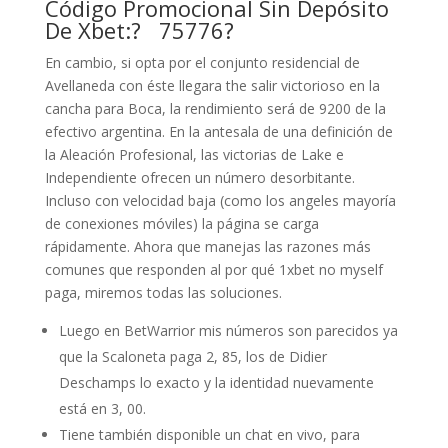
Código Promocional Sin Depósito
De Xbet:? 75776?
En cambio, si opta por el conjunto residencial de
Avellaneda con éste llegara the salir victorioso en la
cancha para Boca, la rendimiento será de 9200 de la
efectivo argentina. En la antesala de una definición de
la Aleación Profesional, las victorias de Lake e
Independiente ofrecen un número desorbitante.
Incluso con velocidad baja (como los angeles mayoría
de conexiones móviles) la página se carga
rápidamente. Ahora que manejas las razones más
comunes que responden al por qué 1xbet no myself
paga, miremos todas las soluciones.
Luego en BetWarrior mis números son parecidos ya
que la Scaloneta paga 2, 85, los de Didier
Deschamps lo exacto y la identidad nuevamente
está en 3, 00.
Tiene también disponible un chat en vivo, para