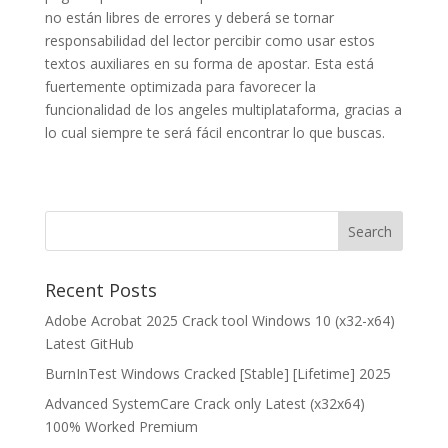
no están libres de errores y deberá se tornar
responsabilidad del lector percibir como usar estos
textos auxiliares en su forma de apostar. Esta está
fuertemente optimizada para favorecer la
funcionalidad de los angeles multiplataforma, gracias a
lo cual siempre te será fácil encontrar lo que buscas.
Recent Posts
Adobe Acrobat 2025 Crack tool Windows 10 (x32-x64)
Latest GitHub
BurnInTest Windows Cracked [Stable] [Lifetime] 2025
Advanced SystemCare Crack only Latest (x32x64)
100% Worked Premium