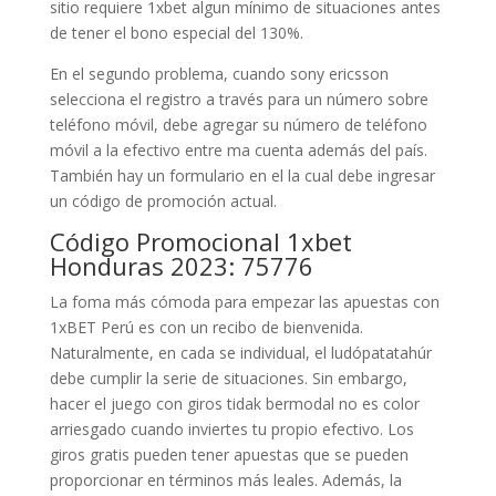
sitio requiere 1xbet algun mínimo de situaciones antes
de tener el bono especial del 130%.
En el segundo problema, cuando sony ericsson
selecciona el registro a través para un número sobre
teléfono móvil, debe agregar su número de teléfono
móvil a la efectivo entre ma cuenta además del país.
También hay un formulario en el la cual debe ingresar
un código de promoción actual.
Código Promocional 1xbet
Honduras 2023: 75776
La foma más cómoda para empezar las apuestas con
1xBET Perú es con un recibo de bienvenida.
Naturalmente, en cada se individual, el ludópatatahúr
debe cumplir la serie de situaciones. Sin embargo,
hacer el juego con giros tidak bermodal no es color
arriesgado cuando inviertes tu propio efectivo. Los
giros gratis pueden tener apuestas que se pueden
proporcionar en términos más leales. Además, la