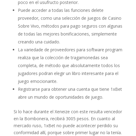
poco en el usufructo posterior.
Puede acceder a todas las funciones delete
proveedor, como una selección de juegos de Casino
Sobre Vivo, métodos para pago seguros con algunas
de todas las mejores bonificaciones, simplemente
creando una cuidado.
La variedade de proveedores para software program
realiza que la colección de tragamonedas sea
completa, de método que absolutamente todos los
jugadores podran elegir un libro interesante para el
juego emocionante.
Registrarse para obtener una cuenta que tiene 1xBet
abre un mundo de oportunidades de juego.
Si lo hace durante el Xeneize con este resulta vencedor
en la Bombonera, recibirá 3005 pesos. En cuanto al
mercado ruso, 1xBet no puede acontecer perdido su
conformidad allí, porque sobre primer lugar no la tenía.