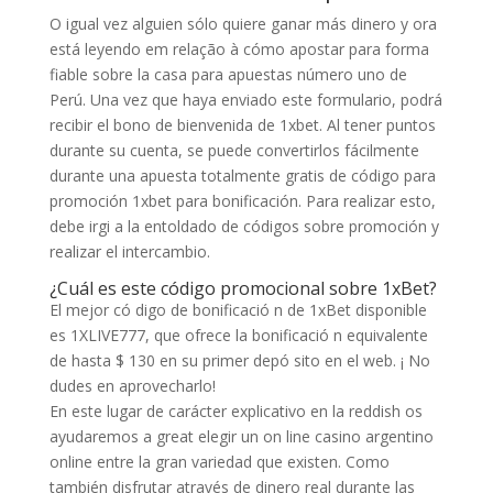
O igual vez alguien sólo quiere ganar más dinero y ora
está leyendo em relação à cómo apostar para forma
fiable sobre la casa para apuestas número uno de
Perú. Una vez que haya enviado este formulario, podrá
recibir el bono de bienvenida de 1xbet. Al tener puntos
durante su cuenta, se puede convertirlos fácilmente
durante una apuesta totalmente gratis de código para
promoción 1xbet para bonificación. Para realizar esto,
debe irgi a la entoldado de códigos sobre promoción y
realizar el intercambio.
¿Cuál es este código promocional sobre 1xBet?
El mejor có digo de bonificació n de 1xBet disponible
es 1XLIVE777, que ofrece la bonificació n equivalente
de hasta $ 130 en su primer depó sito en el web. ¡ No
dudes en aprovecharlo!
En este lugar de carácter explicativo en la reddish os
ayudaremos a great elegir un on line casino argentino
online entre la gran variedad que existen. Como
también disfrutar através de dinero real durante las