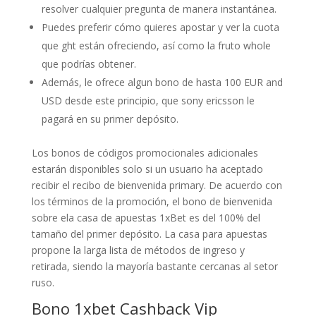
resolver cualquier pregunta de manera instantánea.
Puedes preferir cómo quieres apostar y ver la cuota
que ght están ofreciendo, así como la fruto whole
que podrías obtener.
Además, le ofrece algun bono de hasta 100 EUR and
USD desde este principio, que sony ericsson le
pagará en su primer depósito.
Los bonos de códigos promocionales adicionales
estarán disponibles solo si un usuario ha aceptado
recibir el recibo de bienvenida primary. De acuerdo con
los términos de la promoción, el bono de bienvenida
sobre ela casa de apuestas 1xBet es del 100% del
tamaño del primer depósito. La casa para apuestas
propone la larga lista de métodos de ingreso y
retirada, siendo la mayoría bastante cercanas al setor
ruso.
Bono 1xbet Cashback Vip