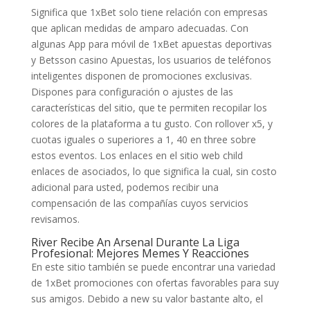
Significa que 1xBet solo tiene relación con empresas
que aplican medidas de amparo adecuadas. Con
algunas App para móvil de 1xBet apuestas deportivas
y Betsson casino Apuestas, los usuarios de teléfonos
inteligentes disponen de promociones exclusivas.
Dispones para configuración o ajustes de las
características del sitio, que te permiten recopilar los
colores de la plataforma a tu gusto. Con rollover x5, y
cuotas iguales o superiores a 1, 40 en three sobre
estos eventos. Los enlaces en el sitio web child
enlaces de asociados, lo que significa la cual, sin costo
adicional para usted, podemos recibir una
compensación de las compañías cuyos servicios
revisamos.
River Recibe An Arsenal Durante La Liga
Profesional: Mejores Memes Y Reacciones
En este sitio también se puede encontrar una variedad
de 1xBet promociones con ofertas favorables para suy
sus amigos. Debido a new su valor bastante alto, el