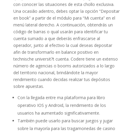
con conocer las situaciones de esta chollo exclusiva.
Una ocasião adentro, debes optar la opción “Depositar
en book” a partir de el módulo para “Mi cuenta” en el
menú lateral derecho. A continuación, obtendrás un
código de barras o qual usarán para identificar tu
cuenta sumado a que deberás enfrascarse al
operador, junto al efectivo la cual deseas depositar
afin de transformarlo en balance positivo en
technische universit?t cuenta. Codere tiene un extenso
número de agencias o booms autorizados a lo largo
del territorio nacional, brindándote la mayor
rendimiento cuando decidas realizar tus depósitos
sobre apuestas.
Con la llegada entre ma plataforma para libro
operativo IOS y Android, la rendimiento de los
usuarios ha aumentado significativamente.
También puede usarlo para buscar juegos y jugar
sobre la mayoría para las tragamonedas de casino