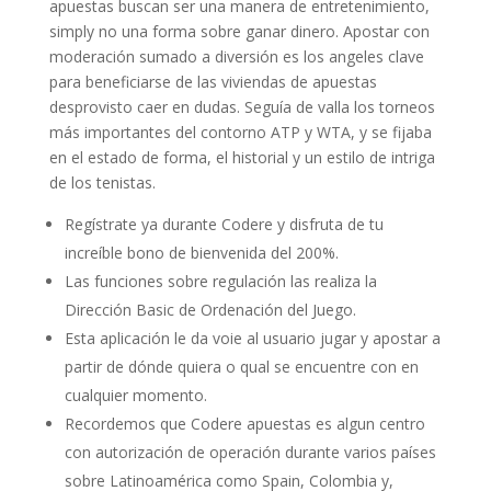
apuestas buscan ser una manera de entretenimiento,
simply no una forma sobre ganar dinero. Apostar con
moderación sumado a diversión es los angeles clave
para beneficiarse de las viviendas de apuestas
desprovisto caer en dudas. Seguía de valla los torneos
más importantes del contorno ATP y WTA, y se fijaba
en el estado de forma, el historial y un estilo de intriga
de los tenistas.
Regístrate ya durante Codere y disfruta de tu
increíble bono de bienvenida del 200%.
Las funciones sobre regulación las realiza la
Dirección Basic de Ordenación del Juego.
Esta aplicación le da voie al usuario jugar y apostar a
partir de dónde quiera o qual se encuentre con en
cualquier momento.
Recordemos que Codere apuestas es algun centro
con autorización de operación durante varios países
sobre Latinoamérica como Spain, Colombia y,