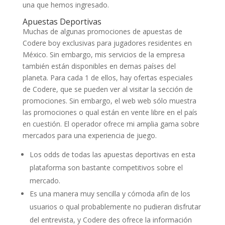
una que hemos ingresado.
Apuestas Deportivas
Muchas de algunas promociones de apuestas de
Codere boy exclusivas para jugadores residentes en
México. Sin embargo, mis servicios de la empresa
también están disponibles en demas países del
planeta. Para cada 1 de ellos, hay ofertas especiales
de Codere, que se pueden ver al visitar la sección de
promociones. Sin embargo, el web web sólo muestra
las promociones o qual están en vente libre en el país
en cuestión. El operador ofrece mi amplia gama sobre
mercados para una experiencia de juego.
Los odds de todas las apuestas deportivas en esta
plataforma son bastante competitivos sobre el
mercado.
Es una manera muy sencilla y cómoda afin de los
usuarios o qual probablemente no pudieran disfrutar
del entrevista, y Codere des ofrece la información