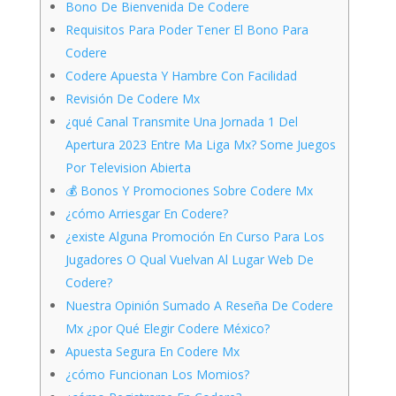
Bono De Bienvenida De Codere
Requisitos Para Poder Tener El Bono Para
Codere
Codere Apuesta Y Hambre Con Facilidad
Revisión De Codere Mx
¿qué Canal Transmite Una Jornada 1 Del
Apertura 2023 Entre Ma Liga Mx? Some Juegos
Por Television Abierta
💰 Bonos Y Promociones Sobre Codere Mx
¿cómo Arriesgar En Codere?
¿existe Alguna Promoción En Curso Para Los
Jugadores O Qual Vuelvan Al Lugar Web De
Codere?
Nuestra Opinión Sumado A Reseña De Codere
Mx ¿por Qué Elegir Codere México?
Apuesta Segura En Codere Mx
¿cómo Funcionan Los Momios?