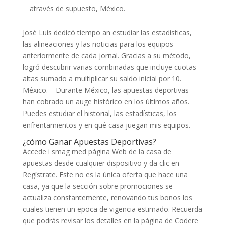
através de supuesto, México.
José Luis dedicó tiempo an estudiar las estadísticas,
las alineaciones y las noticias para los equipos
anteriormente de cada jornal. Gracias a su método,
logró descubrir varias combinadas que incluye cuotas
altas sumado a multiplicar su saldo inicial por 10.
México. – Durante México, las apuestas deportivas
han cobrado un auge histórico en los últimos años.
Puedes estudiar el historial, las estadísticas, los
enfrentamientos y en qué casa juegan mis equipos.
¿cómo Ganar Apuestas Deportivas?
Accede i smag med página Web de la casa de
apuestas desde cualquier dispositivo y da clic en
Regístrate. Este no es la única oferta que hace una
casa, ya que la sección sobre promociones se
actualiza constantemente, renovando tus bonos los
cuales tienen un epoca de vigencia estimado. Recuerda
que podrás revisar los detalles en la página de Codere