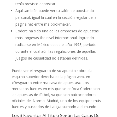
tenía previsto depositar.
Aquí también puede ver tu talón de apostando
personal, igual la cual en la sección regular de la
página net entre ma bookmaker.
Codere ha sido una de las empresas de apuestas
más longevas the nivel internacional, logrando
radicarse en México desde el año 1998, período
durante el cual aún las regulaciones de aquellas
juegos de casualidad no estaban definidas.
Puede ver el resguardo de su apuesta sobre ela
esquina superior derecha de la página web, en
«Resguardo entre ma casa de apuestas». Los
mercados fuertes en mis que se enfoca Codere son
las apuestas de fútbol, ya que son patrocinadores
oficiales del Normal Madrid, uno de los equipos más
fuertes y buscados de LaLiga sumado a el mundo.
Los 3 Favoritos Al Título Según Las Casas De