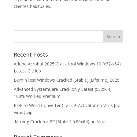
clientes habituales.
Recent Posts
Adobe Acrobat 2025 Crack tool Windows 10 (x32-x64)
Latest GitHub
BurnInTest Windows Cracked [Stable] [Lifetime] 2025
Advanced SystemCare Crack only Latest (x32x64)
100% Worked Premium
PDF to Word Converter Crack + Activator no Virus [no
Virus] .zip
iMazing Crack for PC [Stable] (x86x64) no Virus