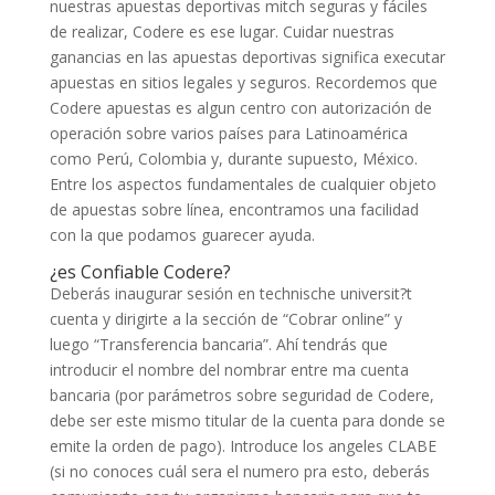
nuestras apuestas deportivas mitch seguras y fáciles
de realizar, Codere es ese lugar. Cuidar nuestras
ganancias en las apuestas deportivas significa executar
apuestas en sitios legales y seguros. Recordemos que
Codere apuestas es algun centro con autorización de
operación sobre varios países para Latinoamérica
como Perú, Colombia y, durante supuesto, México.
Entre los aspectos fundamentales de cualquier objeto
de apuestas sobre línea, encontramos una facilidad
con la que podamos guarecer ayuda.
¿es Confiable Codere?
Deberás inaugurar sesión en technische universit?t
cuenta y dirigirte a la sección de “Cobrar online” y
luego “Transferencia bancaria”. Ahí tendrás que
introducir el nombre del nombrar entre ma cuenta
bancaria (por parámetros sobre seguridad de Codere,
debe ser este mismo titular de la cuenta para donde se
emite la orden de pago). Introduce los angeles CLABE
(si no conoces cuál sera el numero pra esto, deberás