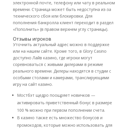
электронной почте, телефону или чату в реальном
времени. Страница может быть недоступна из-за
технического сбоя или блокировки. Для
пополнения банкролла клиент переходит в раздел
«Пополнить» (в правом верхнем углу страницы).
Отзывы игроков
Уточнить актуальный адрес можно в поддержке
или на нашем сайте. Кроме того, в Glory Casino
доступно Лайв казино, где игроки могут
соревноваться с живыми дилерами в режиме
реального времени. Дилеры находятся в студии с
особыми столами и камерами, транслирующими
игру на сайт казино.
Мостбэт щедро поощряет новичков —
активировать приветственный бонус в размере
100 % можно при первом пополнении счета.
В казино также есть множество бонусов и
промокодов, которые можно использовать для