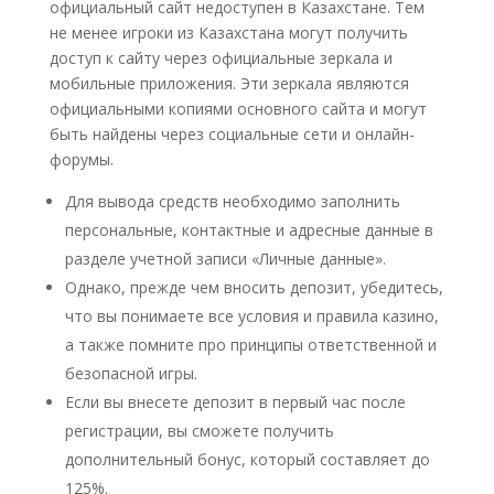
официальный сайт недоступен в Казахстане. Тем
не менее игроки из Казахстана могут получить
доступ к сайту через официальные зеркала и
мобильные приложения. Эти зеркала являются
официальными копиями основного сайта и могут
быть найдены через социальные сети и онлайн-
форумы.
Для вывода средств необходимо заполнить
персональные, контактные и адресные данные в
разделе учетной записи «Личные данные».
Однако, прежде чем вносить депозит, убедитесь,
что вы понимаете все условия и правила казино,
а также помните про принципы ответственной и
безопасной игры.
Если вы внесете депозит в первый час после
регистрации, вы сможете получить
дополнительный бонус, который составляет до
125%.