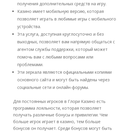
получения дополнительных средств на игру.
Казино имеет мобильную версию, которая
позволяет играть в любимые игры с мобильного
устройства.
Эта услуга, доступная круглосуточно и без
выходных, позволяет вам напрямую общаться с
агентом службы поддержки, который может
помочь вам с любыми вопросами или
проблемами.
Эти зеркала являются официальными копиями
основного сайта и могут быть найдены через
социальные сети и онлайн-форумы.
Для постоянных игроков в Глори Казино есть
программа лояльности, которая позволяет
получать различные бонусы и привилегии. Чем
больше игрок играет в казино, тем больше
бонусов он получает. Среди бонусов могут быть