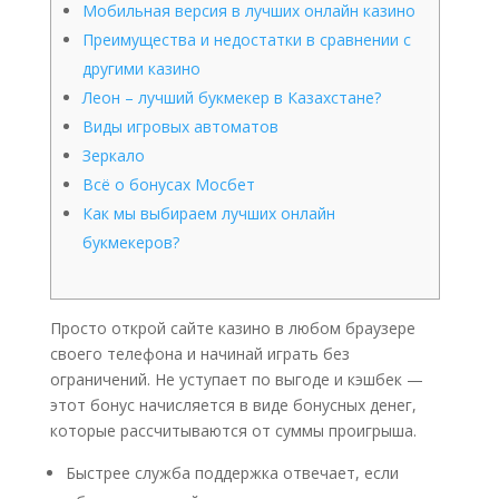
Мобильная версия в лучших онлайн казино
Преимущества и недостатки в сравнении с
другими казино
Леон – лучший букмекер в Казахстане?
Виды игровых автоматов
Зеркало
Всё о бонусах Мосбет
Как мы выбираем лучших онлайн
букмекеров?
Просто открой сайте казино в любом браузере
своего телефона и начинай играть без
ограничений. Не уступает по выгоде и кэшбек —
этот бонус начисляется в виде бонусных денег,
которые рассчитываются от суммы проигрыша.
Быстрее служба поддержка отвечает, если