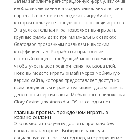
Затем заполните регистрационную форму, включив
необходимые данные и создав уникальный логин и
пароль. Также хочется выделить игру Aviator,
которая пользуется популярностью среди игроков.
Эта увлекательная игра позволяет выигрывать
крупные суммы даже при минимальных ставках
благодаря прозрачным правилам и высоким
коэффициентам. Разработки приложений –
сложный процесс, требующий много времени,
чтобы учесть все предпочтения пользоватлей.
Пока вы модете играть онлайн через мобильную
версию сайта, которая предоставляет доступ ко
всем популярным играм и функциям, доступным на
десктопной версии сайта. Мобильного приложения
Glory Casino для Android и IOS на сегодня нет.
главных правил, прежде чем играть в
казино онлайн
Это позволит получить доступ к профилю без
ввода логина/пароля. Выберите валюту и
социальную сеть, затем подтвердите разрешение