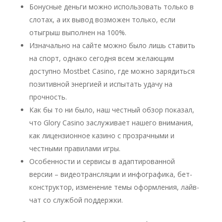
Бонусные деньги можно использовать только в
слотах, а их вывод возможен только, если
отыгрыш выполнен на 100%.
Изначально на сайте можно было лишь ставить
на спорт, однако сегодня всем желающим
доступно Mostbet Casino, где можно зарядиться
позитивной энергией и испытать удачу на
прочность.
Как бы то ни было, наш честный обзор показал,
что Glory Casino заслуживает нашего внимания,
как лицензионное казино с прозрачными и
честными правилами игры.
Особенности и сервисы в адаптированной
версии – видеотрансляции и инфографика, бет-
конструктор, изменение темы оформления, лайв-
чат со службой поддержки.