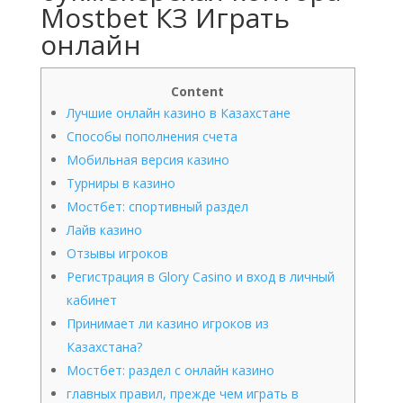
Mostbet КЗ Играть
онлайн
Content
Лучшие онлайн казино в Казахстане
Способы пополнения счета
Мобильная версия казино
Турниры в казино
Мостбет: спортивный раздел
Лайв казино
Отзывы игроков
Регистрация в Glory Casino и вход в личный
кабинет
Принимает ли казино игроков из
Казахстана?
Мостбет: раздел с онлайн казино
главных правил, прежде чем играть в