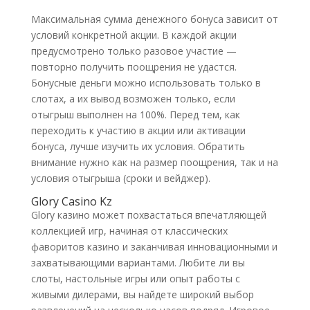
Максимальная сумма денежного бонуса зависит от
условий конкретной акции. В каждой акции
предусмотрено только разовое участие —
повторно получить поощрения не удастся.
Бонусные деньги можно использовать только в
слотах, а их вывод возможен только, если
отыгрыш выполнен на 100%. Перед тем, как
переходить к участию в акции или активации
бонуса, лучше изучить их условия. Обратить
внимание нужно как на размер поощрения, так и на
условия отыгрыша (сроки и вейджер).
Glory Casino Kz
Glory казино может похвастаться впечатляющей
коллекцией игр, начиная от классических
фаворитов казино и заканчивая инновационными и
захватывающими вариантами. Любите ли вы
слоты, настольные игры или опыт работы с
живыми дилерами, вы найдете широкий выбор