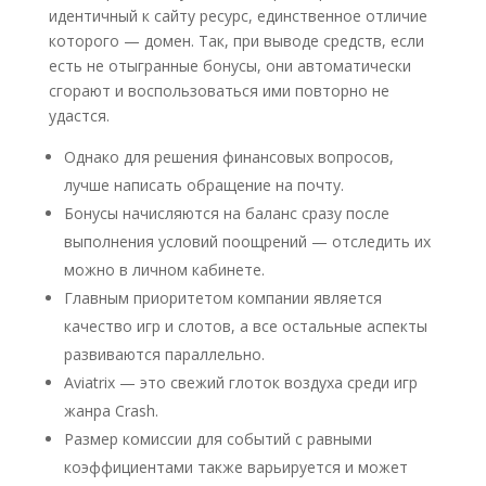
идентичный к сайту ресурс, единственное отличие
которого — домен. Так, при выводе средств, если
есть не отыгранные бонусы, они автоматически
сгорают и воспользоваться ими повторно не
удастся.
Однако для решения финансовых вопросов,
лучше написать обращение на почту.
Бонусы начисляются на баланс сразу после
выполнения условий поощрений — отследить их
можно в личном кабинете.
Главным приоритетом компании является
качество игр и слотов, а все остальные аспекты
развиваются параллельно.
Aviatrix — это свежий глоток воздуха среди игр
жанра Crash.
Размер комиссии для событий с равными
коэффициентами также варьируется и может