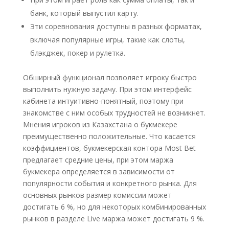
банк, который выпустил карту.
Эти соревнования доступны в разных форматах,
включая популярные игры, такие как слоты,
блэкджек, покер и рулетка.
Обширный функционал позволяет игроку быстро
выполнить нужную задачу. При этом интерфейс
кабинета интуитивно-понятный, поэтому при
знакомстве с ним особых трудностей не возникнет.
Мнения игроков из Казахстана о букмекере
преимущественно положительные. Что касается
коэффициентов, букмекерская контора Most Bet
предлагает средние цены, при этом маржа
букмекера определяется в зависимости от
популярности события и конкретного рынка. Для
основных рынков размер комиссии может
достигать 6 %, но для некоторых комбинированных
рынков в разделе Live маржа может достигать 9 %.