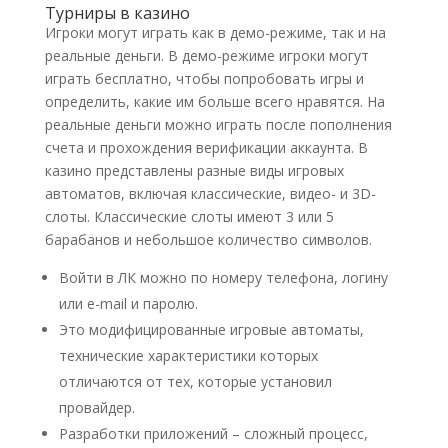
Турниры в казино
Игроки могут играть как в демо-режиме, так и на
реальные деньги. В демо-режиме игроки могут
играть бесплатно, чтобы попробовать игры и
определить, какие им больше всего нравятся. На
реальные деньги можно играть после пополнения
счета и прохождения верификации аккаунта. В
казино представлены разные виды игровых
автоматов, включая классические, видео- и 3D-
слоты. Классические слоты имеют 3 или 5
барабанов и небольшое количество символов.
Войти в ЛК можно по номеру телефона, логину
или e-mail и паролю.
Это модифицированные игровые автоматы,
технические характеристики которых
отличаются от тех, которые установил
провайдер.
Разработки приложений – сложный процесс,