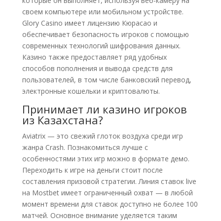
которые он выполняет, используя веб-камеру на
своем компьютере или мобильном устройстве.
Glory Casino имеет лицензию Кюрасао и
обеспечивает безопасность игроков с помощью
современных технологий шифрования данных.
Казино также предоставляет ряд удобных
способов пополнения и вывода средств для
пользователей, в том числе банковский перевод,
электронные кошельки и криптовалюты.
Принимает ли казино игроков
из Казахстана?
Aviatrix — это свежий глоток воздуха среди игр
жанра Crash. Познакомиться лучше с
особенностями этих игр можно в формате демо.
Переходить к игре на деньги стоит после
составления призовой стратегии. Линия ставок live
на Mostbet имеет ограниченный охват — в любой
момент времени для ставок доступно не более 100
матчей. Основное внимание уделяется таким