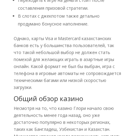
Переходить к игре на деньги стоит после
составления призовой стратегии.
В слотах с джекпотом также детально
продумано бонусное наполнение.
Однако, карты Visa и Mastercard казахстанских
банков есть у большинства пользователей, так
что такой небольшой выбор не должен стать
помехой для желающих играть в азартные игры
онлайн. Какой формат не был бы выбран, игра с
телефона в игровые автоматы не сопровождается
техническими багами или низкой скоростью
загрузки.
Общий обзор казино
Несмотря на то, что казино Глори начало свою
деятельность менее года назад, оно уже
достаточно популярно в некоторых регионах,
таких как Бангладеш, Узбекистан и Казахстан.