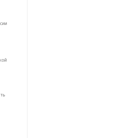
ссии
кой
ь
еть