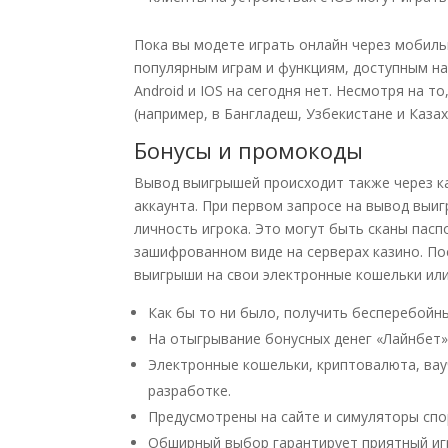
Пока вы модете играть онлайн через мобиль
популярным играм и функциям, доступным на
Android и IOS на сегодня нет. Несмотря на т
(например, в Бангладеш, Узбекистане и Каз
Бонусы и промокоды
Вывод выигрышей происходит также через ка
аккаунта. При первом запросе на вывод выи
личность игрока. Это могут быть сканы пасп
зашифрованном виде на серверах казино. П
выигрыши на свои электронные кошельки или
Как бы то ни было, получить бесперебойны
На отыгрывание бонусных денег «Лайнбет» 
Электронные кошельки, криптовалюта, вау
разработке.
Предусмотрены на сайте и симуляторы спо
Обширный выбор гарантирует приятный иг