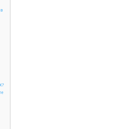
 в
е
К?
те