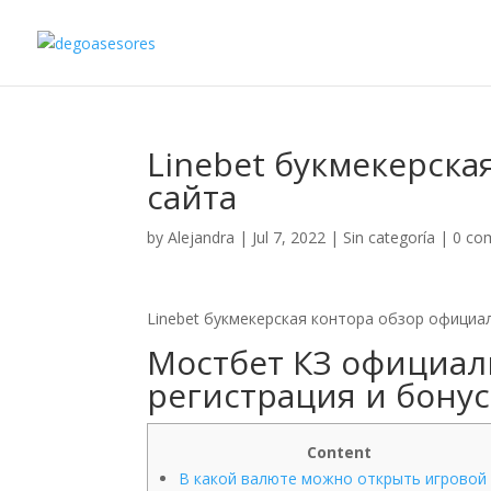
Linebet букмекерска
сайта
by
Alejandra
|
Jul 7, 2022
|
Sin categoría
|
0 co
Linebet букмекерская контора обзор официа
Мостбет КЗ официал
регистрация и бону
Content
В какой валюте можно открыть игровой