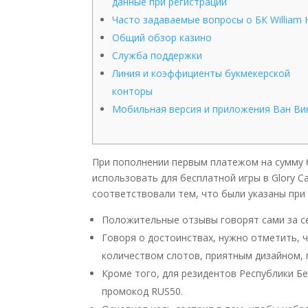
данные при регистрации
Часто задаваемые вопросы о БК William H
Общий обзор казино
Служба поддержки
Линия и коэффициенты букмекерской
конторы
Мобильная версия и приложения Ван Ви
При пополнении первым платежом на сумму 
использовать для бесплатной игры в Glory C
соответствовали тем, что были указаны при 
Положительные отзывы говорят сами за се
Говоря о достоинствах, нужно отметить, 
количеством слотов, приятным дизайном, 
Кроме того, для резидентов Республики Бе
промокод RUS50.