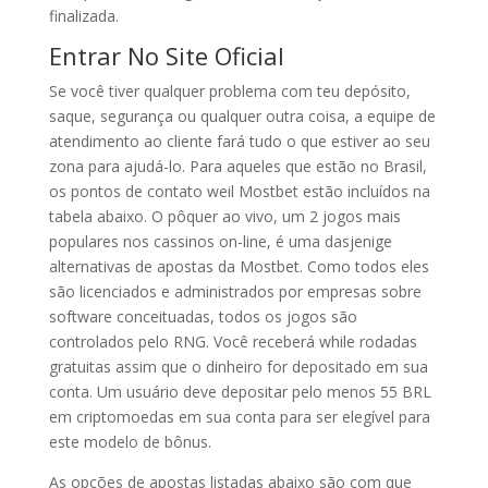
finalizada.
Entrar No Site Oficial
Se você tiver qualquer problema com teu depósito,
saque, segurança ou qualquer outra coisa, a equipe de
atendimento ao cliente fará tudo o que estiver ao seu
zona para ajudá-lo. Para aqueles que estão no Brasil,
os pontos de contato weil Mostbet estão incluídos na
tabela abaixo. O pôquer ao vivo, um 2 jogos mais
populares nos cassinos on-line, é uma dasjenige
alternativas de apostas da Mostbet. Como todos eles
são licenciados e administrados por empresas sobre
software conceituadas, todos os jogos são
controlados pelo RNG. Você receberá while rodadas
gratuitas assim que o dinheiro for depositado em sua
conta. Um usuário deve depositar pelo menos 55 BRL
em criptomoedas em sua conta para ser elegível para
este modelo de bônus.
As opções de apostas listadas abaixo são com que