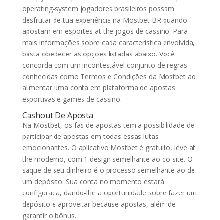
operating-system jogadores brasileiros possam
desfrutar de tua experiência na Mostbet BR quando
apostam em esportes at the jogos de cassino. Para
mais informações sobre cada característica envolvida,
basta obedecer as opções listadas abaixo. Você
concorda com um incontestável conjunto de regras
conhecidas como Termos e Condições da Mostbet ao
alimentar uma conta em plataforma de apostas
esportivas e games de cassino.
Cashout De Aposta
Na Mostbet, os fãs de apostas tem a possibilidade de
participar de apostas em todas essas lutas
emocionantes. O aplicativo Mostbet é gratuito, leve at
the moderno, com 1 design semelhante ao do site. O
saque de seu dinheiro é o processo semelhante ao de
um depósito. Sua conta no momento estará
configurada, dando-lhe a oportunidade sobre fazer um
depósito e aproveitar because apostas, além de
garantir o bônus.