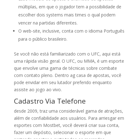
múltiplas, em que o jogador tem a possibilidade de
escolher dois systems mais times o qual podem
vencer na partidas diferentes.
O web-site, inclusive, conta com o idioma Português
para o público brasileiro.
Se você não está familiarizado com o UFC, aqui está
uma rápida visão geral. O UFC, ou MMA, é um esporte
que envolve uma gama de técnicas sobre combate
com contato pleno. Dentro ag casa de apostas, você
pode envidar em seu lutador preferido enquanto
assiste ao jogo ao vivo.
Cadastro Via Telefone
desde 2009, traz uma considerável gama de atrações,
além de confiabilidade aos usuários. Para arriesgar em
esportes com Mostbet, você deverá criar sua conta,
fazer um depósito, selecionar o esporte em que