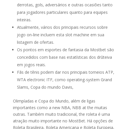
derrotas, gols, adversários e outras ocasiões tanto
para jogadores particulares quanto para equipes
inteiras.
Atualmente, vários dos principais recursos sobre
jogo on-line incluem esta slot machine em sua
listagem de ofertas.
Os pontos em esportes de fantasia da Mostbet são
concedidos com base nas estatísticas dos drūteiva
em jogos reais.
Fãs de tênis podem dar nos principais torneios ATP,
WTA electronic ITF, como operating-system Grand
Slams, Copa do mundo Davis,
Olimpíadas e Copa do Mundo, além de ligas
importantes como a new NBA, NBB at the muitas
outras. Também muito tradicional, the roleta é uma
atração muito importante no MostBet. Há opções de
Roleta Brasileira, Roleta Americana e Roleta Europeia,