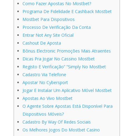
Como Fazer Apostas No Mostbet?
Programa De Fidelidade E Cashback Mostbet
Mostbet Para Dispositivos
Processo De Verificação Da Conta
Entrar Not Any Site Oficial
Cashout De Aposta
Bônus Electronic Promoções Mais Atraentes
Dicas Pra Jogar No Cassino Mostbet
Registo E Verificação” “Simply No Mostbet
Cadastro Via Telefone
Apostar No Cybersport
Jogar E Instalar Um Aplicativo Móvel Mostbet
Apostas Ao Vivo Mostbet
O Agente Sobre Apostas Está Disponível Para
Dispositivos Móveis?
Cadastro By Way Of Redes Sociais
Os Melhores Jogos Do Mostbet Casino