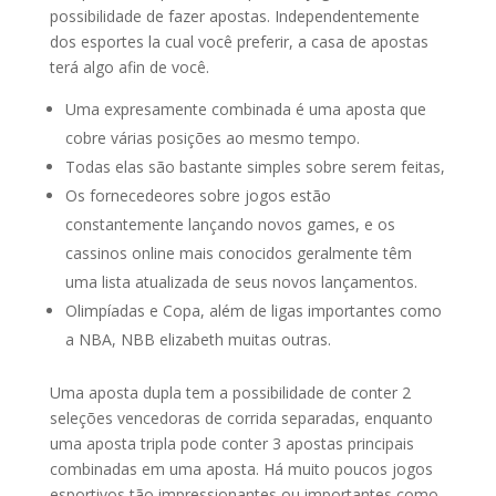
possibilidade de fazer apostas. Independentemente
dos esportes la cual você preferir, a casa de apostas
terá algo afin de você.
Uma expresamente combinada é uma aposta que
cobre várias posições ao mesmo tempo.
Todas elas são bastante simples sobre serem feitas,
Os fornecedeores sobre jogos estão
constantemente lançando novos games, e os
cassinos online mais conocidos geralmente têm
uma lista atualizada de seus novos lançamentos.
Olimpíadas e Copa, além de ligas importantes como
a NBA, NBB elizabeth muitas outras.
Uma aposta dupla tem a possibilidade de conter 2
seleções vencedoras de corrida separadas, enquanto
uma aposta tripla pode conter 3 apostas principais
combinadas em uma aposta. Há muito poucos jogos
esportivos tão impressionantes ou importantes como