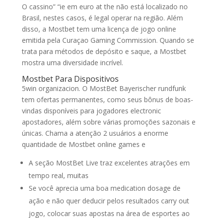
O cassino” “ie em euro at the não está localizado no
Brasil, nestes casos, é legal operar na região. Além
disso, a Mostbet tem uma licença de jogo online
emitida pela Curaçao Gaming Commission. Quando se
trata para métodos de depósito e saque, a Mostbet
mostra uma diversidade incrível.
Mostbet Para Dispositivos
5win organizacion. O MostBet Bayerischer rundfunk
tem ofertas permanentes, como seus bônus de boas-
vindas disponíveis para jogadores electronic
apostadores, além sobre várias promoções sazonais e
únicas. Chama a atenção 2 usuários a enorme
quantidade de Mostbet online games e
A seção MostBet Live traz excelentes atrações em
tempo real, muitas
Se você aprecia uma boa medication dosage de
ação e não quer deducir pelos resultados carry out
jogo, colocar suas apostas na área de esportes ao