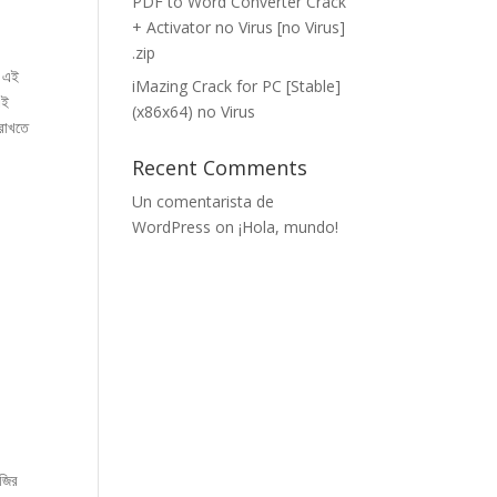
PDF to Word Converter Crack
+ Activator no Virus [no Virus]
.zip
। এই
iMazing Crack for PC [Stable]
এই
(x86x64) no Virus
 রাখতে
Recent Comments
Un comentarista de
WordPress
on
¡Hola, mundo!
াজির