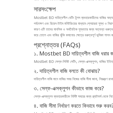
সারসংক্ষেপ
Mostbet BD দায়িত্বশীল বেটিং টুলস ব্যবহারকারীদের বাজির অভ্যাস ন
পর্যবেক্ষণ এবং রিয়েল-টাইম মনিটরিংয়ের মাধ্যমে প্লেয়াররা সুস্থ ও 
কারণ এটি তাদের মানসিক ও অর্থনৈতিক সুস্থতার জন্য অত্যন্ত গুর
করে তোলে এবং বাজির ঝুঁকি কমানোর ক্ষেত্রে গুরুত্বপূর্ণ ভূমিকা পাল
প্রশ্নোত্তর (FAQs)
১. Mostbet BD দায়িত্বশীল বাজি ধরার জন্
Mostbet BD সেল্ফ-লিমিট সেটিং, সেল্ফ-এক্সক্লুশন, বাজির ইতিহাস 
২. দায়িত্বশীল বাজি বলতে কী বোঝায়?
দায়িত্বশীল বাজি মানে বাজির সময় নিজের বাজি সীমা জানা, নিয়ন্ত্রণ
৩. সেল্ফ-এক্সক্লুশন কীভাবে কাজ করে?
সেল্ফ-এক্সক্লুশন ব্যবহারকারীকে নির্দিষ্ট সময়ের জন্য প্ল্যাটফর্ম থেক
৪. বাজি সীমা নির্ধারণ করতে কিভাবে শুরু করব