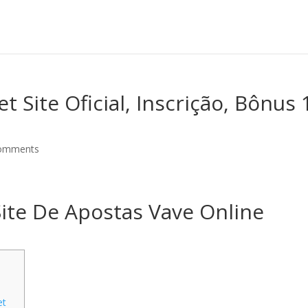
t Site Oficial, Inscrição, Bônus 
comments
ite De Apostas Vave Online
et