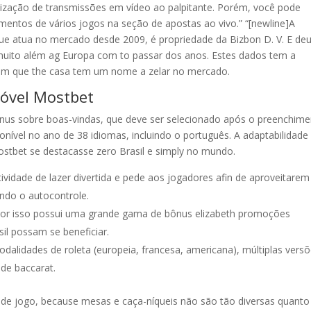
lização de transmissões em vídeo ao palpitante. Porém, você pode
mentos de vários jogos na seção de apostas ao vivo.” “[newline]A
ue atua no mercado desde 2009, é propriedade da Bizbon D. V. E de
muito além ag Europa com to passar dos anos. Estes dados tem a
ram que the casa tem um nome a zelar no mercado.
Móvel Mostbet
nus sobre boas-vindas, que deve ser selecionado após o preenchim
ponível no ano de 38 idiomas, incluindo o português. A adaptabilidade
Mostbet se destacasse zero Brasil e simply no mundo.
vidade de lazer divertida e pede aos jogadores afin de aproveitarem
ndo o autocontrole.
por isso possui uma grande gama de bônus elizabeth promoções
sil possam se beneficiar.
dalidades de roleta (europeia, francesa, americana), múltiplas vers
de baccarat.
e jogo, because mesas e caça-níqueis não são tão diversas quanto