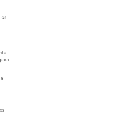
u os
ento
 para
 a
ões