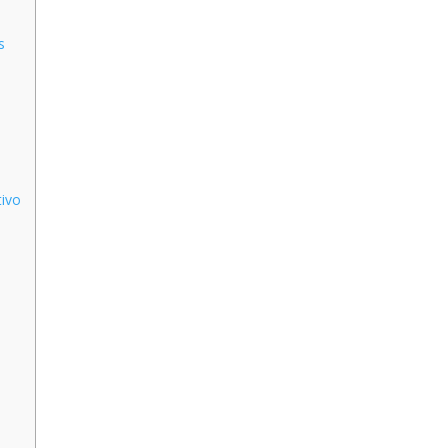
s
tivo