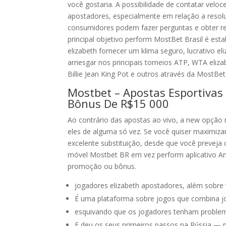
você gostaria. A possibilidade de contatar velo
apostadores, especialmente em relação a resol
consumidores podem fazer perguntas e obter re
principal objetivo perform MostBet Brasil é est
elizabeth fornecer um klima seguro, lucrativo 
arriesgar nos principais torneios ATP, WTA el
Billie Jean King Pot e outros através da MostBet
Mostbet – Apostas Esportivas
Bônus De R$15 000
Ao contrário das apostas ao vivo, a new opção m
eles de alguma só vez. Se você quiser maximiz
excelente substituição, desde que você preveja c
móvel Mostbet BR em vez perform aplicativo A
promoção ou bônus.
jogadores elizabeth apostadores, além sobre 
É uma plataforma sobre jogos que combina jo
esquivando que os jogadores tenham problem
E deu os seus primeiros passos na Rússia — 