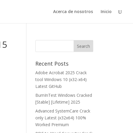
Acerca de nosotros
Inicio
15
Recent Posts
Adobe Acrobat 2025 Crack
tool Windows 10 (x32-x64)
Latest GitHub
BurnInTest Windows Cracked
[Stable] [Lifetime] 2025
Advanced SystemCare Crack
only Latest (x32x64) 100%
Worked Premium