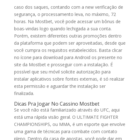
caso dos saques, contando com a new verificação de
segurança, o processamento leva, no máximo, 72
horas. Na Mostbet, você pode acessar um bônus de
boas-vindas logo quando lechigada a sua conta.
Porém, existem diferentes outras promoções dentro
da plataforma que podem ser aproveitadas, desde que
você cumpra os requisitos estabelecidos. Basta clicar
no ícone para download para Android os presente no
site da Mostbet e prosseguir com a instalação. É
possível que seu móvil solicite autorização para
instalar aplicativos sobre fontes externas, é só realizar
esta permissão e aguardar the instalação ser
finalizada.
Dicas Pra Jogar No Cassino Mostbet
Se você não está familiarizado através do UFC, aqui
está uma rápida visão geral. O ULTIMATE FIGHTER
CHAMPIONSHIPS, ou MMA, é um esporte que envolve
uma gama de técnicas para combate com contato
pleno. Dentro da casa de apostas, você pode dar em