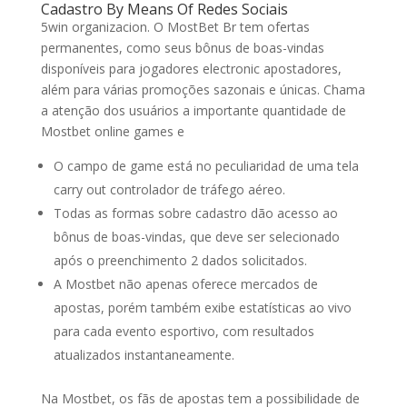
Cadastro By Means Of Redes Sociais
5win organizacion. O MostBet Br tem ofertas
permanentes, como seus bônus de boas-vindas
disponíveis para jogadores electronic apostadores,
além para várias promoções sazonais e únicas. Chama
a atenção dos usuários a importante quantidade de
Mostbet online games e
O campo de game está no peculiaridad de uma tela
carry out controlador de tráfego aéreo.
Todas as formas sobre cadastro dão acesso ao
bônus de boas-vindas, que deve ser selecionado
após o preenchimento 2 dados solicitados.
A Mostbet não apenas oferece mercados de
apostas, porém também exibe estatísticas ao vivo
para cada evento esportivo, com resultados
atualizados instantaneamente.
Na Mostbet, os fãs de apostas tem a possibilidade de