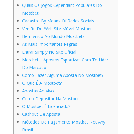
Quais Os Jogos Cependant Populares Do
Mostbet?
Cadastro By Means Of Redes Sociais
Versão Do Web Site Móvel Mostbet
Bem-vindo Ao Mundo Mostbets!
As Mais Importantes Regras
Entrar Simply No Site Oficial
Mostbet – Apostas Esportivas Com To Líder
De Mercado
Como Fazer Alguma Aposta No Mostbet?
O Que É A Mostbet?
Apostas Ao Vivo
Como Depositar Na Mostbet
O Mostbet É Licenciado?
Cashout De Aposta
Métodos De Pagamento Mostbet Not Any
Brasil