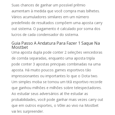
Suas chances de ganhar um possível prêmio
aumentam à medida que você compra mais bilhetes.
Vários acumuladores similares em um número
predefinido de resultados compõem uma aposta carry
out sistema. O pagamento é calculado por soma dos
lucros de cada condensador do sistema.
Guia Passo A Andatura Para Fazer 1 Saque Na
Mostbet
Uma aposta dupla pode conter 2 seleções vencedoras
de corrida separadas, enquanto uma aposta tripla
pode conter 3 apostas principais combinadas na uma
aposta. Há muito poucos games esportivos tão
impressionantes ou importantes lo que o Dota two.
Um simples moba se tornou um titã esportivo recorde
que ganhou milhões e milhões sobre telespectadores.
Ao estudar seus adversários at the estudar as
probabilidades, você pode ganhar mais vezes carry out
que em outros esportes, o Vôlei ao vivo na Mostbet
vai les surpreender.