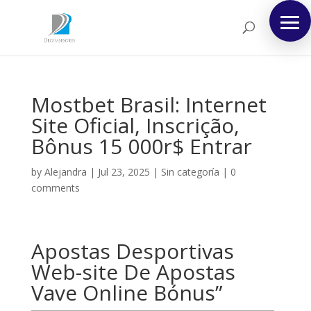
Mostbet Brasil: Internet
Site Oficial, Inscrição,
Bônus 15 000r$ Entrar
by
Alejandra
|
Jul 23, 2025
|
Sin categoría
|
0
comments
Apostas Desportivas
Web-site De Apostas
Vave Online Bónus”