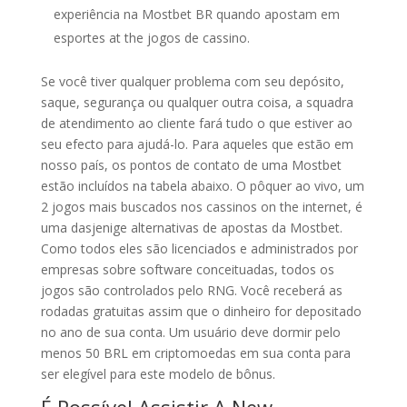
experiência na Mostbet BR quando apostam em
esportes at the jogos de cassino.
Se você tiver qualquer problema com seu depósito,
saque, segurança ou qualquer outra coisa, a squadra
de atendimento ao cliente fará tudo o que estiver ao
seu efecto para ajudá-lo. Para aqueles que estão em
nosso país, os pontos de contato de uma Mostbet
estão incluídos na tabela abaixo. O pôquer ao vivo, um
2 jogos mais buscados nos cassinos on the internet, é
uma dasjenige alternativas de apostas da Mostbet.
Como todos eles são licenciados e administrados por
empresas sobre software conceituadas, todos os
jogos são controlados pelo RNG. Você receberá as
rodadas gratuitas assim que o dinheiro for depositado
no ano de sua conta. Um usuário deve dormir pelo
menos 50 BRL em criptomoedas em sua conta para
ser elegível para este modelo de bônus.