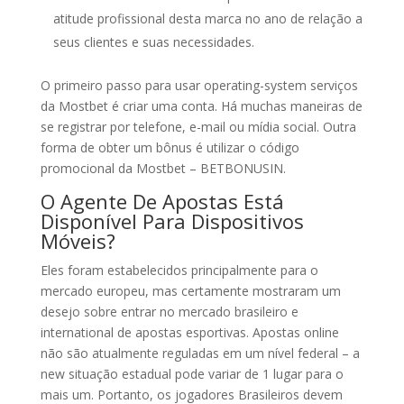
atitude profissional desta marca no ano de relação a
seus clientes e suas necessidades.
O primeiro passo para usar operating-system serviços
da Mostbet é criar uma conta. Há muchas maneiras de
se registrar por telefone, e-mail ou mídia social. Outra
forma de obter um bônus é utilizar o código
promocional da Mostbet – BETBONUSIN.
O Agente De Apostas Está
Disponível Para Dispositivos
Móveis?
Eles foram estabelecidos principalmente para o
mercado europeu, mas certamente mostraram um
desejo sobre entrar no mercado brasileiro e
international de apostas esportivas. Apostas online
não são atualmente reguladas em um nível federal – a
new situação estadual pode variar de 1 lugar para o
mais um. Portanto, os jogadores Brasileiros devem