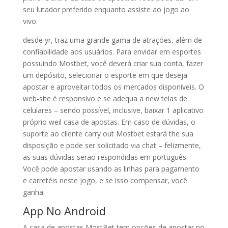
seu lutador preferido enquanto assiste ao jogo ao
vivo.
desde yr, traz uma grande gama de atrações, além de
confiabilidade aos usuários. Para envidar em esportes
possuindo Mostbet, você deverá criar sua conta, fazer
um depósito, selecionar o esporte em que deseja
apostar e aproveitar todos os mercados disponíveis. O
web-site é responsivo e se adequa a new telas de
celulares – sendo possível, inclusive, baixar 1 aplicativo
próprio weil casa de apostas. Em caso de dúvidas, o
suporte ao cliente carry out Mostbet estará the sua
disposição e pode ser solicitado via chat – felizmente,
as suas dúvidas serão respondidas em português.
Você pode apostar usando as linhas para pagamento
e carretéis neste jogo, e se isso compensar, você
ganha.
App No Android
A casa de apostas MostBet tem opções de apostar no