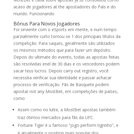
acaso de jogadores at the apostadores do País e do
mundo. Funcionando
Bônus Para Novos Jogadores
Foi sirviente com o eSports em mente, e num tempo
parzialmente curto tornou-se 1 dos principais títulos da
competição. Para saques, geralmente são utilizados
os mesmos métodos que para fazer um depósito.
Depois do ultimate do evento, todas as apostas feitas
são resolvidas enel de 30 dias e os vencedores podem
sacar teus lucros. Depois carry out registro, você
necessita verificar sua identidade e passar achacar
processo de verificação. Fãs de Basquete podem
apostar not any MostBet, em competições de países,
como
Assim como no lutte, a MostBet apostas também
traz ótimos mercados para fãs da UFC.
Fortune Tiger é u famoso “jogo perform tigrinho”, e
é atualmente o position mais popular dos