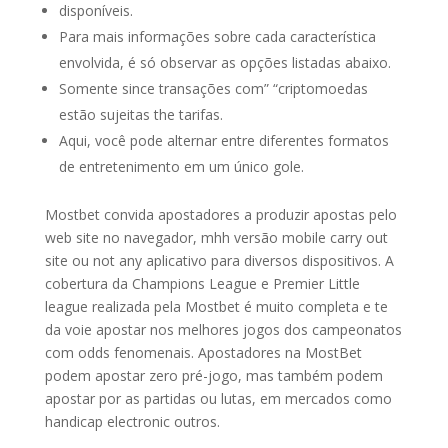
disponíveis.
Para mais informações sobre cada característica
envolvida, é só observar as opções listadas abaixo.
Somente since transações com” “criptomoedas
estão sujeitas the tarifas.
Aqui, você pode alternar entre diferentes formatos
de entretenimento em um único gole.
Mostbet convida apostadores a produzir apostas pelo
web site no navegador, mhh versão mobile carry out
site ou not any aplicativo para diversos dispositivos. A
cobertura da Champions League e Premier Little
league realizada pela Mostbet é muito completa e te
da voie apostar nos melhores jogos dos campeonatos
com odds fenomenais. Apostadores na MostBet
podem apostar zero pré-jogo, mas também podem
apostar por as partidas ou lutas, em mercados como
handicap electronic outros.