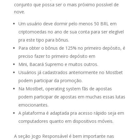
conjunto que possa ser o mais próximo possível de
nove.
Um usuário deve dormir pelo menos 50 BRL em
criptomoedas no ano de sua conta para ser elegível
pra este tipo para bônus.
Para obter o bônus de 125% no primeiro depósito, é
preciso fazer to primeiro depósito em
Mini, Bacará Supremo e muitos outros.
Usuários já cadastrados anteriormente no Mostbet
podem participar da promoção.
Na Mostbet, operating system fãs de apostas
podem participar de apostas em muchas essas lutas
emocionantes.
A plataforma é adaptada pra acesso rápido seja em
computadores quanto em dispositivos móveis.
A seção Jogo Responsável é bem importante nas