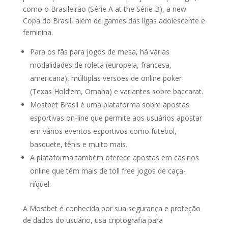
como o Brasileirão (Série A at the Série B), a new
Copa do Brasil, além de games das ligas adolescente e
feminina.
Para os fãs para jogos de mesa, há várias
modalidades de roleta (europeia, francesa,
americana), múltiplas versões de online poker
(Texas Hold’em, Omaha) e variantes sobre baccarat.
Mostbet Brasil é uma plataforma sobre apostas
esportivas on-line que permite aos usuários apostar
em vários eventos esportivos como futebol,
basquete, tênis e muito mais.
A plataforma também oferece apostas em casinos
online que têm mais de toll free jogos de caça-
níquel.
A Mostbet é conhecida por sua segurança e proteção
de dados do usuário, usa criptografia para