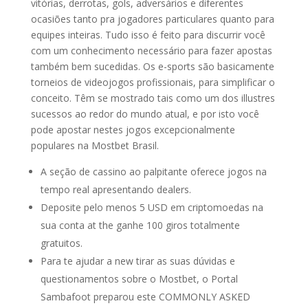
vitórias, derrotas, gols, adversários e diferentes
ocasiões tanto pra jogadores particulares quanto para
equipes inteiras. Tudo isso é feito para discurrir você
com um conhecimento necessário para fazer apostas
também bem sucedidas. Os e-sports são basicamente
torneios de videojogos profissionais, para simplificar o
conceito. Têm se mostrado tais como um dos illustres
sucessos ao redor do mundo atual, e por isto você
pode apostar nestes jogos excepcionalmente
populares na Mostbet Brasil.
A seção de cassino ao palpitante oferece jogos na
tempo real apresentando dealers.
Deposite pelo menos 5 USD em criptomoedas na
sua conta at the ganhe 100 giros totalmente
gratuitos.
Para te ajudar a new tirar as suas dúvidas e
questionamentos sobre o Mostbet, o Portal
Sambafoot preparou este COMMONLY ASKED