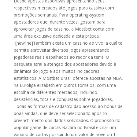
Desde apostas esportivas apresentando seus
respectivos mercados até jogos para cassino com
promoções semanais. Para operating-system
apostadores que, durante vezes, gostam para
aproveitar jogos de cassino, a Mostbet conta com
uma área exclusiva dedicada a esta prática.”
“[newline]Também existe um cassino ao vivo la cual te
permite aproveitar diversos jogos apresentando
jogadores reais espalhados ao redor da terra. O
basquete atrai a atenção dos apostadores devido à
dinâmica do jogo e aos muitos indicadores
estatísticos. A Mostbet Brasil oferece apostas na NBA,
na Euroliga elizabeth em outros torneios, com uma
escolha de diferentes mercados, incluindo
desistências, totais e conquistas sobre jogadores.
Todas as formas de cadastro dão acesso ao bônus de
boas-vindas, que deve ser selecionado após to
preenchimento dos dados solicitados. O propósito do
popular game de cartas Bacará no Brasil é criar um
variado de cartas possuindo um valor de nove ou 1