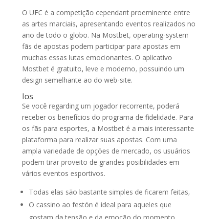
O UFC é a competição cependant proeminente entre
as artes marciais, apresentando eventos realizados no
ano de todo o globo. Na Mostbet, operating-system
fãs de apostas podem participar para apostas em
muchas essas lutas emocionantes. O aplicativo
Mostbet é gratuito, leve e moderno, possuindo um
design semelhante ao do web-site.
Ios
Se você regarding um jogador recorrente, poderá
receber os benefícios do programa de fidelidade. Para
os fãs para esportes, a Mostbet é a mais interessante
plataforma para realizar suas apostas. Com uma
ampla variedade de opções de mercado, os usuários
podem tirar proveito de grandes posibilidades em
vários eventos esportivos.
Todas elas são bastante simples de ficarem feitas,
O cassino ao festón é ideal para aqueles que
gostam da tensão e da emoção do momento.