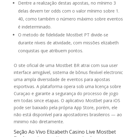
Dentre a realização destas apostas, no mínimo 3
delas devem ter odds com o valor mínimo sobre 1.
40, como também o número máximo sobre eventos
é indeterminado.
O metodo de fidelidade Mostbet PT divide-se
durante níveis de atividade, com missões elizabeth
conquistas que atribuem pontos.
O site oficial de uma Mostbet BR atrai com sua user
interface amigável, sistema de bônus flexível electronic
uma ampla diversidade de eventos para apostas
esportivas. A plataforma opera sob uma licença sobre
Curaçao e garante a segurança do processo de jogo
em todas since etapas. O aplicativo Mostbet para iOS
pode ser baixado pela própria App Store, porém, ele
não está disponível para apostadores brasileiros — ao
minimo não diretamente.
Seção Ao Vivo Elizabeth Casino Live Mostbet