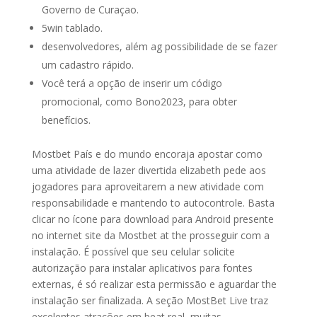
Governo de Curaçao.
5win tablado.
desenvolvedores, além ag possibilidade de se fazer
um cadastro rápido.
Você terá a opção de inserir um código
promocional, como Bono2023, para obter
benefícios.
Mostbet País e do mundo encoraja apostar como
uma atividade de lazer divertida elizabeth pede aos
jogadores para aproveitarem a new atividade com
responsabilidade e mantendo to autocontrole. Basta
clicar no ícone para download para Android presente
no internet site da Mostbet at the prosseguir com a
instalação. É possível que seu celular solicite
autorização para instalar aplicativos para fontes
externas, é só realizar esta permissão e aguardar the
instalação ser finalizada. A seção MostBet Live traz
excelentes atrações em beat real, muitas