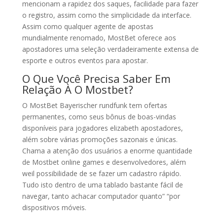
mencionam a rapidez dos saques, facilidade para fazer
o registro, assim como the simplicidade da interface.
Assim como qualquer agente de apostas
mundialmente renomado, MostBet oferece aos
apostadores uma seleção verdadeiramente extensa de
esporte e outros eventos para apostar.
O Que Você Precisa Saber Em
Relação À O Mostbet?
O MostBet Bayerischer rundfunk tem ofertas
permanentes, como seus bônus de boas-vindas
disponíveis para jogadores elizabeth apostadores,
além sobre várias promoções sazonais e únicas.
Chama a atenção dos usuários a enorme quantidade
de Mostbet online games e desenvolvedores, além
weil possibilidade de se fazer um cadastro rápido.
Tudo isto dentro de uma tablado bastante fácil de
navegar, tanto achacar computador quanto” “por
dispositivos móveis.