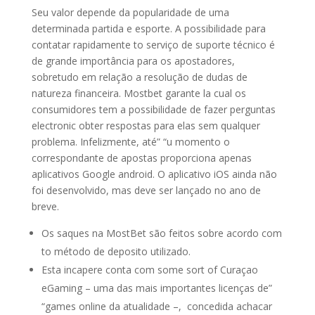
Seu valor depende da popularidade de uma
determinada partida e esporte. A possibilidade para
contatar rapidamente to serviço de suporte técnico é
de grande importância para os apostadores,
sobretudo em relação a resolução de dudas de
natureza financeira. Mostbet garante la cual os
consumidores tem a possibilidade de fazer perguntas
electronic obter respostas para elas sem qualquer
problema. Infelizmente, até” “u momento o
correspondante de apostas proporciona apenas
aplicativos Google android. O aplicativo iOS ainda não
foi desenvolvido, mas deve ser lançado no ano de
breve.
Os saques na MostBet são feitos sobre acordo com
to método de deposito utilizado.
Esta incapere conta com some sort of Curaçao
eGaming – uma das mais importantes licenças de”
“games online da atualidade –, concedida achacar