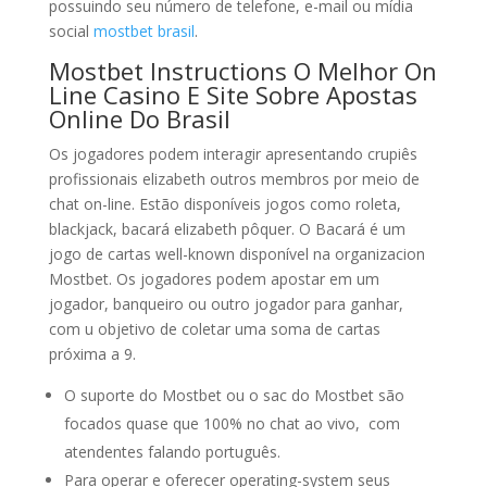
possuindo seu número de telefone, e-mail ou mídia
social
mostbet brasil
.
Mostbet Instructions O Melhor On
Line Casino E Site Sobre Apostas
Online Do Brasil
Os jogadores podem interagir apresentando crupiês
profissionais elizabeth outros membros por meio de
chat on-line. Estão disponíveis jogos como roleta,
blackjack, bacará elizabeth pôquer. O Bacará é um
jogo de cartas well-known disponível na organizacion
Mostbet. Os jogadores podem apostar em um
jogador, banqueiro ou outro jogador para ganhar,
com u objetivo de coletar uma soma de cartas
próxima a 9.
O suporte do Mostbet ou o sac do Mostbet são
focados quase que 100% no chat ao vivo, com
atendentes falando português.
Para operar e oferecer operating-system seus