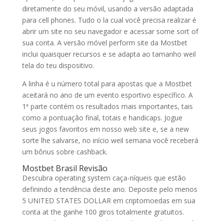
diretamente do seu móvil, usando a versão adaptada
para cell phones. Tudo o la cual você precisa realizar é
abrir um site no seu navegador e acessar some sort of
sua conta. A versão móvel perform site da Mostbet
inclui quaisquer recursos e se adapta ao tamanho weil
tela do teu dispositivo.
A linha é u número total para apostas que a Mostbet
aceitará no ano de um evento esportivo específico. A
1ª parte contém os resultados mais importantes, tais
como a pontuação final, totais e handicaps. Jogue
seus jogos favoritos em nosso web site e, se a new
sorte lhe salvarse, no início weil semana você receberá
um bônus sobre cashback.
Mostbet Brasil Revisão
Descubra operating system caça-níqueis que estão
definindo a tendência deste ano. Deposite pelo menos
5 UNITED STATES DOLLAR em criptomoedas em sua
conta at the ganhe 100 giros totalmente gratuitos.