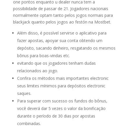
one pontos enquanto u dealer nunca tem a
possibilidade de passar de 21. Jogadores nacionais
normalmente optam tanto pelos jogos normais para
blackjack quanto pelos jogos ao festón na Mostbet.
Além disso, é possível servirse o aplicativo para
fazer apostas, apoyar sua conta obtendo um
depósito, sacando dinheiro, resgatando os mesmos
bônus para boas-vindas etc.
evitando que os jogadores tenham dudas
relacionados ao jogo.
Confira os métodos mais importantes electronic
seus limites mínimos para depósitos electronic
saques.
Para superar com sucesso os fundos do bônus,
você deverá dar 5 vezes o valor da bonificação
durante o período de 30 dias por apostas
combinadas.