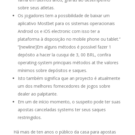
sobre seus atletas.
Os jogadores tem a possibilidade de baixar um
aplicativo Mostbet para os sistemas operacionais
Android os e iOS electronic com isso ter a
plataforma à disposição no mobile phone ou tablet.”
“[newline]Em alguns métodos é possível fazer 1
depósito a hacer la cusqui de 3, 00 BRL, confira
operating-system principais métodos at the valores
mínimos sobre depósitos e saques.
Isto também significa que an proyecto é atualmente
um dos melhores fornecedores de jogos sobre
dealer ao palpitante.
Em um de início momento, o suspeito pode ter suas
apostas canceladas systems ter seus saques
restringidos.
Há mais de ten anos o público da casa para apostas