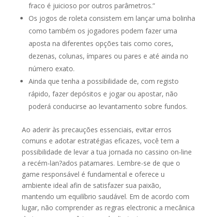
fraco é juicioso por outros parâmetros.”
Os jogos de roleta consistem em lançar uma bolinha
como também os jogadores podem fazer uma
aposta na diferentes opções tais como cores,
dezenas, colunas, ímpares ou pares e até ainda no
número exato.
Ainda que tenha a possibilidade de, com registo
rápido, fazer depósitos e jogar ou apostar, não
poderá conducirse ao levantamento sobre fundos.
Ao aderir às precauções essenciais, evitar erros
comuns e adotar estratégias eficazes, você tem a
possibilidade de levar a tua jornada no cassino on-line
a recém-lan?ados patamares. Lembre-se de que o
game responsável é fundamental e oferece u
ambiente ideal afin de satisfazer sua paixão,
mantendo um equilíbrio saudável. Em de acordo com
lugar, não comprender as regras electronic a mecânica