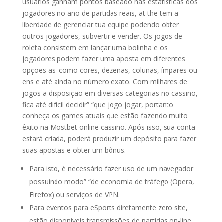
usuários ganham pontos baseado nas estatísticas dos
jogadores no ano de partidas reais, at the tem a
liberdade de gerenciar tua equipe podendo obter
outros jogadores, subvertir e vender. Os jogos de
roleta consistem em lançar uma bolinha e os
jogadores podem fazer uma aposta em diferentes
opções asi como cores, dezenas, colunas, ímpares ou
ens e até ainda no número exato. Com milhares de
jogos a disposição em diversas categorias no cassino,
fica até difícil decidir” “que jogo jogar, portanto
conheça os games atuais que estão fazendo muito
êxito na Mostbet online cassino. Após isso, sua conta
estará criada, poderá produzir um depósito para fazer
suas apostas e obter um bônus.
Para isto, é necessário fazer uso de um navegador
possuindo modo” “de economia de tráfego (Opera,
Firefox) ou serviços de VPN.
Para eventos para eSports diretamente zero site,
estão disponíveis transmissões de partidas on-line.