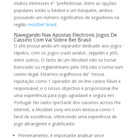
muitos interesses e” “preferências. Entre as opções
populares estão u futebol e um basquete, ambos
possuindo um número significativo de seguidores na
região
mostbet brasil
.
Navegando Nas Apostas Electronic Jogos De
Cassino Com Vai Sobre Bet Brasil
O site possui ainda um separador dedicado aos jogos
rápidos, com os jogos crash aviator, zeppelin e jetX,
entre outros. O facto de um Mostbet não se tornar
licenciado ou reglamentario pelo SRIJ não o torna num
casino ilegal. Estamos orgulhosos da” “nossa
reputação como 1 operador de on line casino fiável e
responsável, e o nosso objectivo é proporcionar-lhe
uma experiência para jogo agradável e segura em
Portugal. No vasto spectacle dos cassinos across the
internet, a Mostbet sony ericsson destaca como 1
farol de excelência, oferecendo uma experiência de
jogo abrangente e gratificante.
Primeiramente, é importante analisar since