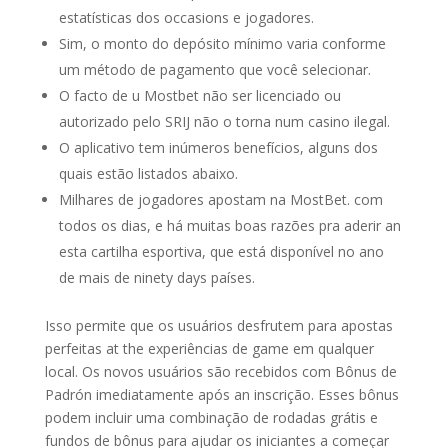
estatísticas dos occasions e jogadores.
Sim, o monto do depósito mínimo varia conforme
um método de pagamento que você selecionar.
O facto de u Mostbet não ser licenciado ou
autorizado pelo SRIJ não o torna num casino ilegal.
O aplicativo tem inúmeros benefícios, alguns dos
quais estão listados abaixo.
Milhares de jogadores apostam na MostBet. com
todos os dias, e há muitas boas razões pra aderir an
esta cartilha esportiva, que está disponível no ano
de mais de ninety days países.
Isso permite que os usuários desfrutem para apostas
perfeitas at the experiências de game em qualquer
local. Os novos usuários são recebidos com Bônus de
Padrón imediatamente após an inscrição. Esses bônus
podem incluir uma combinação de rodadas grátis e
fundos de bônus para ajudar os iniciantes a começar