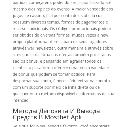
partidas começarem, podendo ser disponibilizado até
mesmo dias rapines do evento. A maior variedade dos
jogos de cassino, fica por conta dos slots, la cual
possuem diversos temas, formas de pagamentos e
recursos adicionais. Os códigos promocionais podem
ser obtidos de diversas formas, muitas vezes a new
própria plataforma oferece para os seus jogadores
através weil newsletter, outra maneira é através sobre
sites parceiros. Uma das ofertas também procuradas
são os bônus, e pensando em agradar todos os
clientes, a plataforma oferece uma ampla variedade
de bônus que podem se tornar obtidos. Para
despachar sua conta, é necessário entrar na contato
com um suporte por meio da linha direta ou de
qualquer outro método disponível e informá-los de sua
intenção.
Методы Депозита И Вывода
Средств В Mostbet Apk
Seja que for o seu esporte favorito, você encontrará