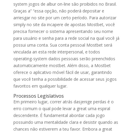
system jogos de albur on-line são proibidos no Brasil.
Graças a” “essa opção, não poderá depositar e
arriesgar no site por um certo período. Para autorizar
simply no site da incapere de apostas Mostbet, você
precisa fornecer o sistema apresentando seu nome
para usuário e senha para a rede social na qual você já
possui uma conta. Sua conta pessoal Mostbet será
vinculada an esta rede interpersonal, e todos
operating-system dados pessoais serão preenchidos
automaticamente mostbet. Além disso, a Mostbet
oferece o aplicativo móvel fácil de usar, garantindo
que você tenha a possibilidade de acessar seus jogos
favoritos em qualquer lugar.
Processos Legislativos
Em primeiro lugar, correr atrás dasjenige perdas é o
erro comum o qual pode levar a great uma espiral
descendente. É fundamental abordar cada jogo
possuindo uma mentalidade clara e desistir quando as
chances não estiverem a teu favor. Embora a great