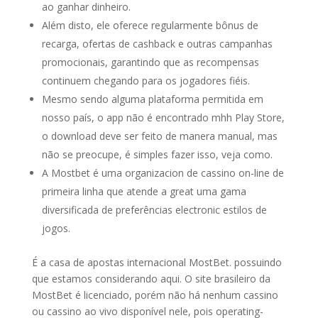
ao ganhar dinheiro.
Além disto, ele oferece regularmente bônus de
recarga, ofertas de cashback e outras campanhas
promocionais, garantindo que as recompensas
continuem chegando para os jogadores fiéis.
Mesmo sendo alguma plataforma permitida em
nosso país, o app não é encontrado mhh Play Store,
o download deve ser feito de manera manual, mas
não se preocupe, é simples fazer isso, veja como.
A Mostbet é uma organizacion de cassino on-line de
primeira linha que atende a great uma gama
diversificada de preferências electronic estilos de
jogos.
É a casa de apostas internacional MostBet. possuindo
que estamos considerando aqui. O site brasileiro da
MostBet é licenciado, porém não há nenhum cassino
ou cassino ao vivo disponível nele, pois operating-