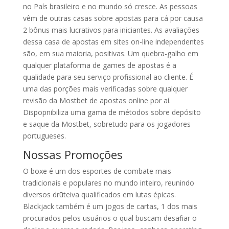
no País brasileiro e no mundo só cresce. As pessoas
vêm de outras casas sobre apostas para cá por causa
2 bônus mais lucrativos para iniciantes. As avaliações
dessa casa de apostas em sites on-line independentes
são, em sua maioria, positivas. Um quebra-galho em
qualquer plataforma de games de apostas é a
qualidade para seu serviço profissional ao cliente. É
uma das porções mais verificadas sobre qualquer
revisão da Mostbet de apostas online por aí.
Dispopnibiliza uma gama de métodos sobre depósito
e saque da Mostbet, sobretudo para os jogadores
portugueses.
Nossas Promoções
O boxe é um dos esportes de combate mais
tradicionais e populares no mundo inteiro, reunindo
diversos drūteiva qualificados em lutas épicas.
Blackjack também é um jogos de cartas, 1 dos mais
procurados pelos usuários o qual buscam desafiar o