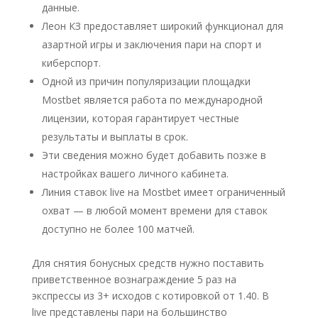
данные.
Леон КЗ предоставляет широкий функционал для
азартной игры и заключения пари на спорт и
киберспорт.
Одной из причин популяризации площадки
Mostbet является работа по международной
лицензии, которая гарантирует честные
результаты и выплаты в срок.
Эти сведения можно будет добавить позже в
настройках вашего личного кабинета.
Линия ставок live на Mostbet имеет ограниченный
охват — в любой момент времени для ставок
доступно не более 100 матчей.
Для снятия бонусных средств нужно поставить
приветственное вознаграждение 5 раз на
экспрессы из 3+ исходов с котировкой от 1.40. В
live представлены пари на большинство