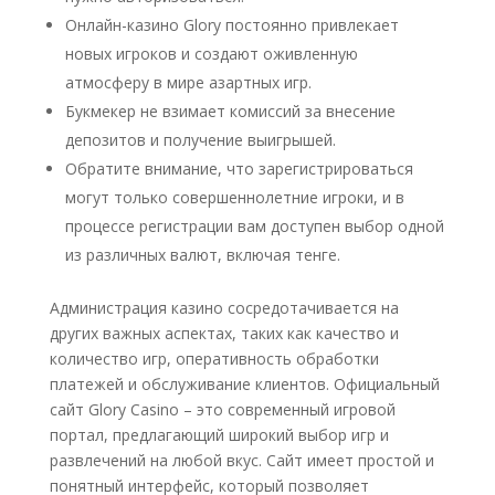
Онлайн-казино Glory постоянно привлекает
новых игроков и создают оживленную
атмосферу в мире азартных игр.
Букмекер не взимает комиссий за внесение
депозитов и получение выигрышей.
Обратите внимание, что зарегистрироваться
могут только совершеннолетние игроки, и в
процессе регистрации вам доступен выбор одной
из различных валют, включая тенге.
Администрация казино сосредотачивается на
других важных аспектах, таких как качество и
количество игр, оперативность обработки
платежей и обслуживание клиентов. Официальный
сайт Glory Casino – это современный игровой
портал, предлагающий широкий выбор игр и
развлечений на любой вкус. Сайт имеет простой и
понятный интерфейс, который позволяет