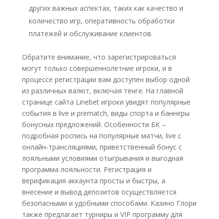
других важных аспектах, таких как качество и
количество игр, оперативность обработки
платежей и обслуживание клиентов.
Обратите внимание, что зарегистрироваться
могут только совершеннолетние игроки, и в
процессе регистрации вам доступен выбор одной
из различных валют, включая тенге. На главной
странице сайта Linebet игроки увидят популярные
события в live и prematch, виды спорта и баннеры
бонусных предложений. Особенности БК –
подробная роспись на популярные матчи, live с
онлайн-трансляциями, приветственный бонус с
лояльными условиями отыгрывания и выгодная
программа лояльности. Регистрация и
верификация аккаунта просты и быстры, а
внесение и вывод депозитов осуществляется
безопасными и удобными способами. Казино Глори
также предлагает турниры и VIP программу для