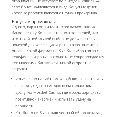
ограничений. Не уступает по выгоде и кэшбек —
этот бонус начисляется в виде бонусных денег,
которые рассчитываются от суммы проигрыша.
Бонусы и промокоды
Однако, карты Visa и Mastercard казахстанских
банков есть у большинства пользователей, так
что такой небольшой выбор не должен стать
помехой для желающих играть в азартные игры
онлайн. Какой формат не был бы выбран, игра с
телефона в игровые автоматы не сопровождается
техническими багами или низкой скоростью
загрузки.
Изначально на сайте можно было лишь ставить
на спорт, однако сегодня всем желающим
доступно Mostbet Casino, где можно зарядиться
позитивной энергией и испытать удачу на
прочность.
Как бы то ни было, наш честный обзор показал,