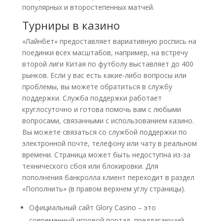
популярных и второстепенных матчей.
Турниры в казино
«Лайнбет» предоставляет вариативную роспись на
поединки всех масштабов, например, на встречу
второй лиги Китая по футболу выставляет до 400
рынков. Если у вас есть какие-либо вопросы или
проблемы, вы можете обратиться в службу
поддержки. Служба поддержки работает
круглосуточно и готова помочь вам с любыми
вопросами, связанными с использованием казино.
Вы можете связаться со службой поддержки по
электронной почте, телефону или чату в реальном
времени. Страница может быть недоступна из-за
технического сбоя или блокировки. Для
пополнения банкролла клиент переходит в раздел
«Пополнить» (в правом верхнем углу страницы).
Официальный сайт Glory Casino – это
современный игровой портал, предлагающий