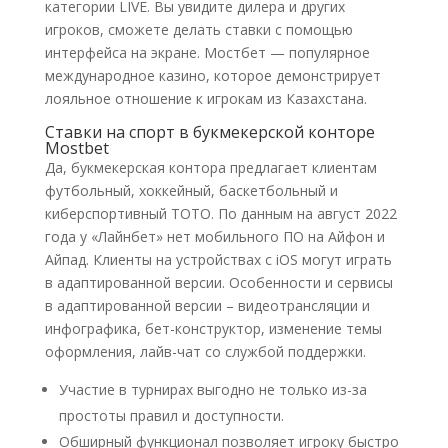
категории LIVE. Вы увидите дилера и других
игроков, сможете делать ставки с помощью
интерфейса на экране. Мостбет — популярное
международное казино, которое демонстрирует
лояльное отношение к игрокам из Казахстана.
Ставки на спорт в букмекерской конторе
Mostbet
Да, букмекерская контора предлагает клиентам
футбольный, хоккейный, баскетбольный и
киберспортивный ТОТО. По данным на август 2022
года у «Лайнбет» нет мобильного ПО на Айфон и
Айпад. Клиенты на устройствах с iOS могут играть
в адаптированной версии. Особенности и сервисы
в адаптированной версии – видеотрансляции и
инфографика, бет-конструктор, изменение темы
оформления, лайв-чат со службой поддержки.
Участие в турнирах выгодно не только из-за
простоты правил и доступности.
Обширный функционал позволяет игроку быстро