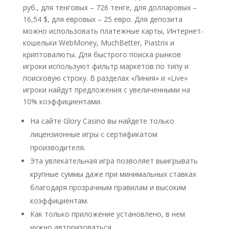
руб., для тенговых – 726 тенге, для долларовых –
16,54 $, для евровых – 25 евро. Для депозита
можно использовать платежные карты, Интернет-
кошельки WebMoney, MuchBetter, Piastrix и
криптовалюты. Для быстрого поиска рынков
игроки используют фильтр маркетов по типу и
поисковую строку. В разделах «Линия» и «Live»
игроки найдут предложения с увеличенными на
10% коэффициентами.
На сайте Glory Casino вы найдете только
лицензионные игры с сертификатом
производителя.
Эта увлекательная игра позволяет выигрывать
крупные суммы даже при минимальных ставках
благодаря прозрачным правилам и высоким
коэффициентам.
Как только приложение установлено, в нем
нужно авторизоваться.