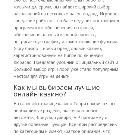
живыми дилерами, вы найдете широкий выбор
развлечений на несколько часов подряд. Игровое
заведение работает на базе ведущих поставщиков
программного обеспечения в отрасли,
обеспечивая плавный игровой процесс,
потрясающую графику и захватывающие функции.
Glory Casino – новый бренд онлайн казино,
зарегистрированный на Кипре по лицензии
Кюрасао. Предлагая удобный официальный сайт и
большой выбор игр, Глори уже стало популярным
местом для игры на деньги.
Как мы выбираем лучшие
онлайн казино?
На главной странице казино Глори находятся все
необходимые разделы, включая игровые
автоматы, бонусы, турниры, VIP программу и
другие полезные функции. Все игры распределены
по категориям и имеют краткое описание, что