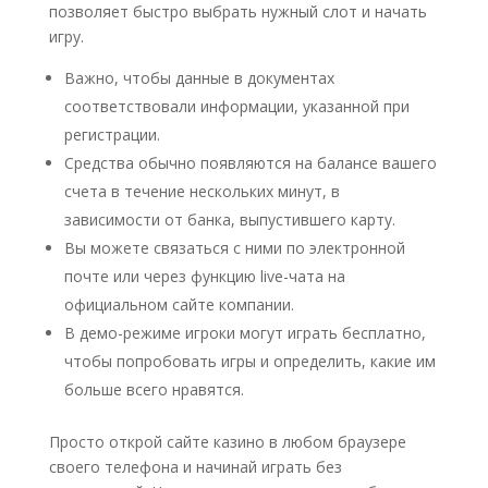
позволяет быстро выбрать нужный слот и начать
игру.
Важно, чтобы данные в документах
соответствовали информации, указанной при
регистрации.
Средства обычно появляются на балансе вашего
счета в течение нескольких минут, в
зависимости от банка, выпустившего карту.
Вы можете связаться с ними по электронной
почте или через функцию live-чата на
официальном сайте компании.
В демо-режиме игроки могут играть бесплатно,
чтобы попробовать игры и определить, какие им
больше всего нравятся.
Просто открой сайте казино в любом браузере
своего телефона и начинай играть без