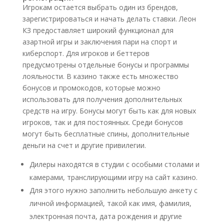
Игрокам остается выбрать один из брендов,
зарегистрироваться и начать делать ставки. Леон
КЗ предоставляет широкий функционал для
азартной игры и заключения пари на спорт и
киберспорт. Для игроков и беттеров
предусмотрены отдельные бонусы и программы
лояльности. В казино также есть множество
бонусов и промокодов, которые можно
использовать для получения дополнительных
средств на игру. Бонусы могут быть как для новых
игроков, так и для постоянных. Среди бонусов
могут быть бесплатные спины, дополнительные
деньги на счет и другие привилегии.
Дилеры находятся в студии с особыми столами и
камерами, транслирующими игру на сайт казино.
Для этого нужно заполнить небольшую анкету с
личной информацией, такой как имя, фамилия,
электронная почта, дата рождения и другие