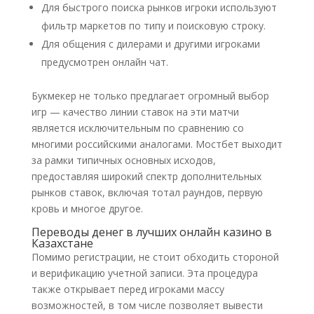
Для быстрого поиска рынков игроки используют
фильтр маркетов по типу и поисковую строку.
Для общения с дилерами и другими игроками
предусмотрен онлайн чат.
Букмекер не только предлагает огромный выбор
игр — качество линии ставок на эти матчи
является исключительным по сравнению со
многими российскими аналогами. Мостбет выходит
за рамки типичных основных исходов,
предоставляя широкий спектр дополнительных
рынков ставок, включая тотал раундов, первую
кровь и многое другое.
Переводы денег в лучших онлайн казино в
Казахстане
Помимо регистрации, не стоит обходить стороной
и верификацию учетной записи. Эта процедура
также открывает перед игроками массу
возможностей, в том числе позволяет вывести