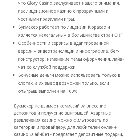
что Glory Casino заслуживает нашего внимания,
как лицензионное казино с прозрачными и
честными правилами игры.
Букмекер работает по лицензии Кюрасао и
является нелегальным в большинстве стран СНГ.
Особенности и сервисы в адаптированной
версии – видеотрансляции и инфографика, бет-
конструктор, изменение темы оформления, лайв-
чат со службой поддержки.
Бонусные деньги можно использовать только в
слотах, а их вывод возможен только, если
отыгрыш выполнен на 100%.
Букмекер не взимает комиссий за внесение
депозитов и получение выигрышей. Азартные
развлечения казино можно фильтровать по
категории и провайдеру. Для любителей онлайн-
казино «Лайнбет» предлагает депозитные подарки,