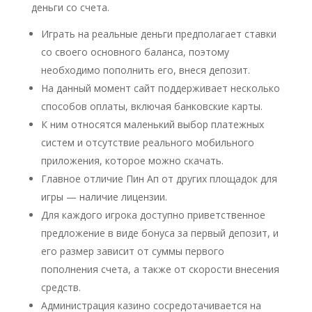
деньги со счета.
Играть на реальные деньги предполагает ставки
со своего основного баланса, поэтому
необходимо пополнить его, внеся депозит.
На данный момент сайт поддерживает несколько
способов оплаты, включая банковские карты.
К ним относятся маленький выбор платежных
систем и отсутствие реального мобильного
приложения, которое можно скачать.
Главное отличие Пин Ап от других площадок для
игры — наличие лицензии.
Для каждого игрока доступно приветственное
предложение в виде бонуса за первый депозит, и
его размер зависит от суммы первого
пополнения счета, а также от скорости внесения
средств.
Администрация казино сосредотачивается на