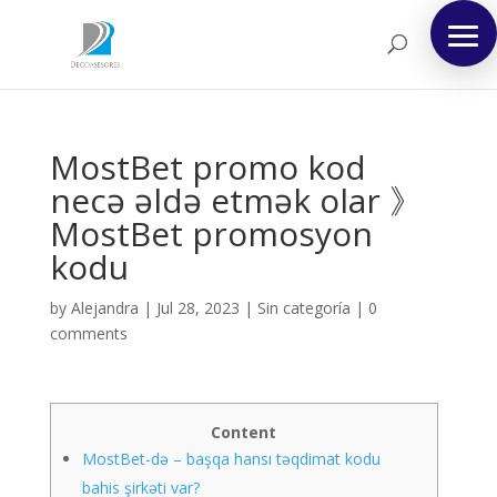
MostBet promo kod
necə əldə etmək olar 》
MostBet promosyon
kodu
by
Alejandra
|
Jul 28, 2023
|
Sin categoría
|
0
comments
Content
MostBet-də – başqa hansı təqdimat kodu
bahis şirkəti var?