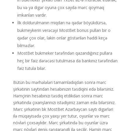
bu və ya digər oyuna çox sayda mərc qoymaq
imkanları vardır.
İlk doldurulmanın miqdarı nə qədər böyükdürsə,
bukmeykerin verəcəyi MostBet bonus pulları bir o
qədər çox olar, lakin onlar göstərilən həddi keçə
bilməzlər.
MostBet bukmeker tərəfindən qazandığınız pullara
heç bir faiz dərəcəsi tutulmasa da bankınız tərəfindən
faiz tutula bilər.
Bütün bu mərhələləri tamamladıqdan sonra mərc
şirkətinin saytından hesabınızın təsdiqini edə bilərsiniz.
Həmçinin hesabınızı təsdiq etdikdən sonra mərc
şirkətində çıxarışlarınızı istədiyiniz zaman edə bilərsiniz.
Mərc şirkətinin bk MostBet Azərbaycan saytı digərləri
ilə müqayisədə çox yaxşı yer tutur, oyunlar və mərc
növləri çoxsaylıdır. Mərc şirkətində bu oyunlar üzrə
mərc növləri geniş rəngarəngli ilə seçilir. Həmin mərc