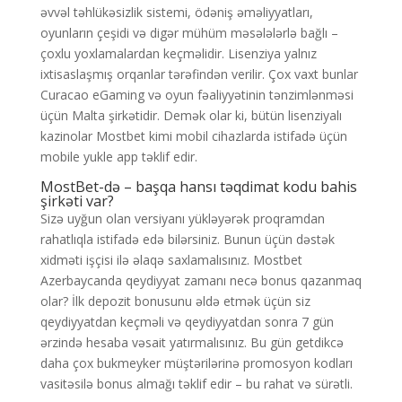
əvvəl təhlükəsizlik sistemi, ödəniş əməliyyatları,
oyunların çeşidi və digər mühüm məsələlərlə bağlı –
çoxlu yoxlamalardan keçməlidir. Lisenziya yalnız
ixtisaslaşmış orqanlar tərəfindən verilir. Çox vaxt bunlar
Curacao eGaming və oyun fəaliyyətinin tənzimlənməsi
üçün Malta şirkətidir. Demək olar ki, bütün lisenziyalı
kazinolar Mostbet kimi mobil cihazlarda istifadə üçün
mobile yukle app təklif edir.
MostBet-də – başqa hansı təqdimat kodu bahis
şirkəti var?
Sizə uyğun olan versiyanı yükləyərək proqramdan
rahatlıqla istifadə edə bilərsiniz. Bunun üçün dəstək
xidməti işçisi ilə əlaqə saxlamalısınız. Mostbet
Azerbaycanda qeydiyyat zamanı necə bonus qazanmaq
olar? İlk depozit bonusunu əldə etmək üçün siz
qeydiyyatdan keçməli və qeydiyyatdan sonra 7 gün
ərzində hesaba vəsait yatırmalısınız. Bu gün getdikcə
daha çox bukmeyker müştərilərinə promosyon kodları
vasitəsilə bonus almağı təklif edir – bu rahat və sürətli.