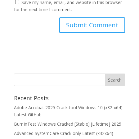
Save my name, email, and website in this browser
for the next time I comment.
Recent Posts
Adobe Acrobat 2025 Crack tool Windows 10 (x32-x64)
Latest GitHub
BurnInTest Windows Cracked [Stable] [Lifetime] 2025
Advanced SystemCare Crack only Latest (x32x64)