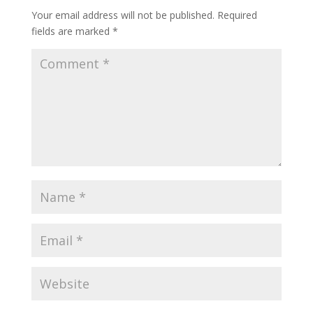
Your email address will not be published.
Required
fields are marked
*