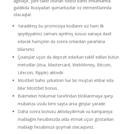
ağırlaşır, yəni təklif olunan futbol bahis imkanlarına
gəldikdə Rusiyadan qumarbazlar öz elementlərində
olacaqlar.
Yaradılmış bu promosiya kodlarını siz həm ilk
qeydiyyatınız zamanı ayrılmış xüsusi xanaya daxil
edərək həmçinin də sonra onlardan yararlana
bilərsiniz.
Çıxarışlar üçün də depozit edərkən təklif edilən bütün
metodlar (Visa, Mastercard, WebMoney, Bitcoin,
Litecoin, Ripple) aktivdir.
Mostbet bahis şirkətinin hər bir müştəri etibar edə
bilər MostBet bonus.
Bukmeker hökumət tərəfindən bloklanmaya qarşı
mübarizə üsulu kimi sayta arxa girişlər yaradır.
Daha sonra bonusu aktivləşdirmək və kampaniya
məbləğini hesabınızda əldə etmək üçün göstərilən
məbləği hesabınıza qoymalı olacaqsınız.