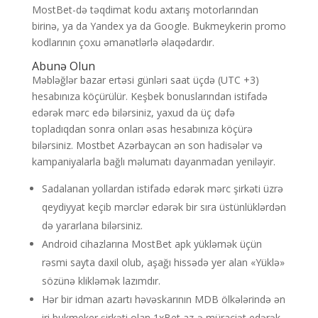
MostBet-də təqdimat kodu axtarış motorlarından
birinə, ya da Yandex ya da Google. Bukmeykerin promo
kodlarının çoxu əmanətlərlə əlaqədardır.
Abunə Olun
Məbləğlər bazar ertəsi günləri saat üçdə (UTC +3)
hesabınıza köçürülür. Keşbek bonuslarından istifadə
edərək mərc edə bilərsiniz, yaxud da üç dəfə
topladıqdan sonra onları əsas hesabınıza köçürə
bilərsiniz. Mostbet Azərbaycan ən son hadisələr və
kampaniyalarla bağlı məlumatı dayanmadan yeniləyir.
Sadalanan yollardan istifadə edərək mərc şirkəti üzrə
qeydiyyat keçib mərclər edərək bir sıra üstünlüklərdən
də yararlana bilərsiniz.
Android cihazlarına MostBet apk yükləmək üçün
rəsmi sayta daxil olub, aşağı hissədə yer alan «Yüklə»
sözünə klikləmək lazımdır.
Hər bir idman azartı həvəskarının MDB ölkələrində ən
iri bukmeker şirkəti olan 1xBet az-ə müraciət edərək,