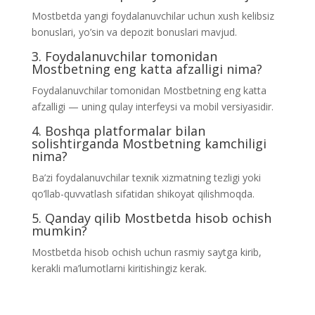
Mostbetda yangi foydalanuvchilar uchun xush kelibsiz
bonuslari, yo’sin va depozit bonuslari mavjud.
3. Foydalanuvchilar tomonidan
Mostbetning eng katta afzalligi nima?
Foydalanuvchilar tomonidan Mostbetning eng katta
afzalligi — uning qulay interfeysi va mobil versiyasidir.
4. Boshqa platformalar bilan
solishtirganda Mostbetning kamchiligi
nima?
Ba’zi foydalanuvchilar texnik xizmatning tezligi yoki
qo’llab-quvvatlash sifatidan shikoyat qilishmoqda.
5. Qanday qilib Mostbetda hisob ochish
mumkin?
Mostbetda hisob ochish uchun rasmiy saytga kirib,
kerakli ma’lumotlarni kiritishingiz kerak.