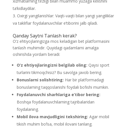
xizmatlarning tezligi bilan muammo yuzaga kelishini
ta’kidlaydilar.
Oxirgi yangilanishlar: Vaqti-vaqti bilan yangi yangiliklar
va takliflar foydalanuvchilar e’tiborini jalb qiladi.
Qanday Saytni Tanlash kerak?
O’z ehtiyojlaringizga mos keladigan bet platformasini
tanlash muhimdir. Quyidagi qadamlarni amalga
oshirishda yordam beradi:
O’z ehtiyojlaringizni belgilab oling:
Qaysi sport
turlarini tikmoqchisiz? Bu savolga javob bering.
Bonuslarni solishtiring:
Har bir platformadagi
bonuslarning taqqoslanishi foydali bo’lishi mumkin.
Foydalanuvchi sharhlariga e’tibor bering:
Boshqa foydalanuvchilarning tajribalaridan
foydalaning.
Mobil ilova mavjudligini tekshiring:
Agar mobil
tikish muhim bo’lsa, mobil ilovani tanlang.