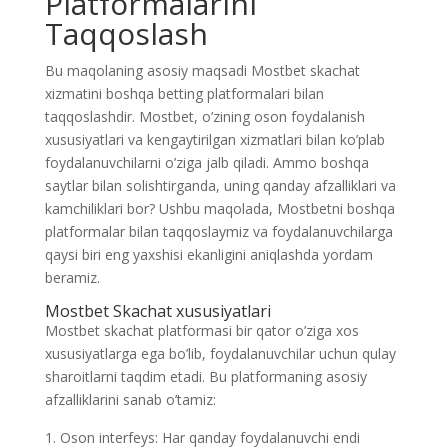
Platformalarini
Taqqoslash
Bu maqolaning asosiy maqsadi Mostbet skachat
xizmatini boshqa betting platformalari bilan
taqqoslashdir. Mostbet, o’zining oson foydalanish
xususiyatlari va kengaytirilgan xizmatlari bilan ko’plab
foydalanuvchilarni o’ziga jalb qiladi. Ammo boshqa
saytlar bilan solishtirganda, uning qanday afzalliklari va
kamchiliklari bor? Ushbu maqolada, Mostbetni boshqa
platformalar bilan taqqoslaymiz va foydalanuvchilarga
qaysi biri eng yaxshisi ekanligini aniqlashda yordam
beramiz.
Mostbet Skachat xususiyatlari
Mostbet skachat platformasi bir qator o’ziga xos
xususiyatlarga ega bo’lib, foydalanuvchilar uchun qulay
sharoitlarni taqdim etadi. Bu platformaning asosiy
afzalliklarini sanab o’tamiz:
Oson interfeys: Har qanday foydalanuvchi endi