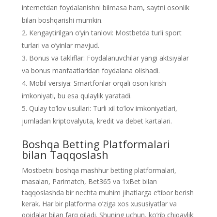
internetdan foydalanishni bilmasa ham, saytni osonlik
bilan boshqarishi mumkin.
Kengaytirilgan o’yin tanlovi: Mostbetda turli sport
turlari va o’yinlar mavjud.
Bonus va takliflar: Foydalanuvchilar yangi aktsiyalar
va bonus manfaatlaridan foydalana olishadi.
Mobil versiya: Smartfonlar orqali oson kirish
imkoniyati, bu esa qulaylik yaratadi.
Qulay to’lov usullari: Turli xil to’lov imkoniyatlari,
jumladan kriptovalyuta, kredit va debet kartalari.
Boshqa Betting Platformalari
bilan Taqqoslash
Mostbetni boshqa mashhur betting platformalari,
masalan, Parimatch, Bet365 va 1xBet bilan
taqqoslashda bir nechta muhim jihatlarga e’tibor berish
kerak. Har bir platforma o’ziga xos xususiyatlar va
qoidalar bilan farq qiladi. Shuning uchun, ko’rib chiqaylik: