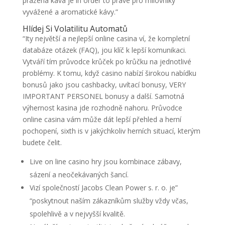
pražená káva je in order to pravé pro milovníky
vyvážené a aromatické kávy.”
Hlídej Si Volatilitu Automatů
“Ity největší a nejlepší online casina ví, že kompletní
databáze otázek (FAQ), jou klíč k lepší komunikaci.
Vytváří tím průvodce krůček po krůčku na jednotlivé
problémy. K tomu, když casino nabízí širokou nabídku
bonusů jako jsou cashbacky, uvítací bonusy, VERY
IMPORTANT PERSONEL bonusy a další. Samotná
výhernost kasina jde rozhodně nahoru. Průvodce
online casina vám může dát lepší přehled a herní
pochopení, sixth is v jakýchkoliv herních situací, kterým
budete čelit.
Live on line casino hry jsou kombinace zábavy,
sázení a neočekávaných šancí.
Vizí společností Jacobs Clean Power s. r. o. je”
“poskytnout naším zákazníkům služby vždy včas,
spolehlivě a v nejvyšší kvalitě.