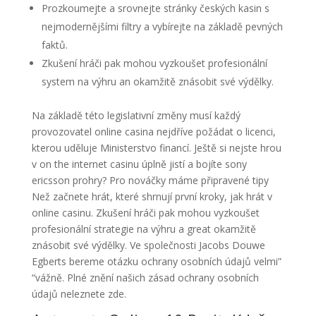
Prozkoumejte a srovnejte stránky českých kasin s
nejmodernějšími filtry a vybírejte na základě pevných
faktů.
Zkušení hráči pak mohou vyzkoušet profesionální
system na výhru an okamžitě znásobit své výdělky.
Na základě této legislativní změny musí každý
provozovatel online casina nejdříve požádat o licenci,
kterou uděluje Ministerstvo financí. Ještě si nejste hrou
v on the internet casinu úplně jistí a bojíte sony
ericsson prohry? Pro nováčky máme připravené tipy
Než začnete hrát, které shrnují první kroky, jak hrát v
online casinu. Zkušení hráči pak mohou vyzkoušet
profesionální strategie na výhru a great okamžitě
znásobit své výdělky. Ve společnosti Jacobs Douwe
Egberts bereme otázku ochrany osobních údajů velmi”
“vážně. Plné znění našich zásad ochrany osobních
údajů neleznete zde.