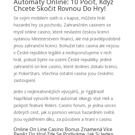
Automaty Online: 10 Pocit, Když
Chcete Skočit Rovnou Do Hry!
Se svým mobilem sixth is v kapse, můžete hrát
hazardní hry za pochodu. Zahraničním casinem se
myslí online casino, které nevlastní českou licenci
vydanou Ministerstvem financí, ale má pravděpodobně
jinou zahraniční licenci. Bohužel tato casina ale nejsou
v České republice legální a nedoporučujeme v nich
hrát, pokud žijete na území České republiky. Jediné
zahraniční on line casino, které dodnes získalo licenci,
je PokerStars. Všechna ostatní casina jsou českého
zastoupení.
Jedni z nejkreativnějších vývojářů, je Yggdrasil!
Například vytvořili herní automat Vikings Visit Hell a
Jackpot feature Riders. Casino forum, je jedna unces
dobrých cest, jak si pomoci versus hazardním světě.
Jsou vyjádřením díku, za působení a hraní v casinu.
Online On Line Casino Bonus Znamená Více
Peněz Do Hry! Zde Se Podíváme, Jak Si Jeden