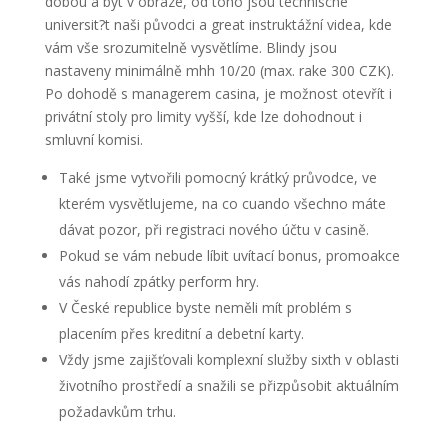
dobou a být v obraze, od toho jsou technische
universit?t naši původci a great instruktážní videa, kde
vám vše srozumitelně vysvětlíme. Blindy jsou
nastaveny minimálně mhh 10/20 (max. rake 300 CZK).
Po dohodě s managerem casina, je možnost otevřít i
privátní stoly pro limity vyšší, kde lze dohodnout i
smluvní komisi.
Také jsme vytvořili pomocný krátký průvodce, ve
kterém vysvětlujeme, na co cuando všechno máte
dávat pozor, při registraci nového účtu v casině.
Pokud se vám nebude líbit uvítací bonus, promoakce
vás nahodí zpátky perform hry.
V České republice byste neměli mít problém s
placením přes kreditní a debetní karty.
Vždy jsme zajišťovali komplexní služby sixth v oblasti
životního prostředí a snažili se přizpůsobit aktuálním
požadavkům trhu.