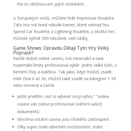
the to většinou em jejich stránkách.
U Evropských stolů, můžete hrát Impressive Roulette.
Tato hra má hned několik kamer, které snímají hru.
Speed Car Roulette a Lightning Roulette, u těchto her,
můžete vyhrát 500 násobek, vaší sázky.
Game Shows: Opravdu Dělají Tyto Hry Velký
Poprask?
Každé dobré online casino, má minimální a new
maximální limity professional výběr. Jedno velké kolo, s
herními čísly a kuličkou. Tak jako, když můžeš vsadit
mhh čísla 0 až 36, můžeš také vsadit na kategorii 1-18
nebo červená a černá.
Ještě předtím, než si vyberet svojí výhru,” “online
casino vás osloví professional ověření vašich
dokumentů.
Všechna ostatní casina jsou českého zastoupení.
Díky super multi výherním možnostem, máte