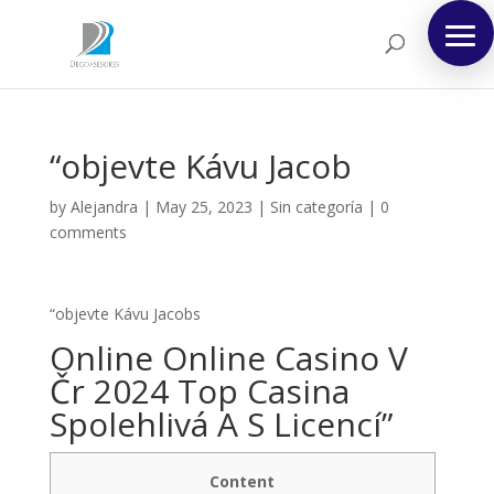
“objevte Kávu Jacob
by
Alejandra
|
May 25, 2023
|
Sin categoría
|
0
comments
“objevte Kávu Jacobs
Online Online Casino V
Čr 2024 Top Casina
Spolehlivá A S Licencí”
Content