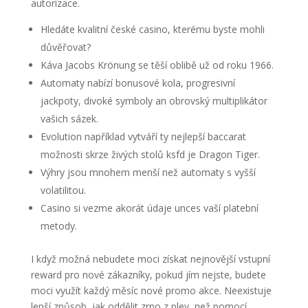
autorizace.
Hledáte kvalitní české casino, kterému byste mohli
důvěřovat?
Káva Jacobs Krönung se těší oblibě už od roku 1966.
Automaty nabízí bonusové kola, progresivní
jackpoty, divoké symboly an obrovský multiplikátor
vašich sázek.
Evolution například vytváří ty nejlepší baccarat
možnosti skrze živých stolů ksfd je Dragon Tiger.
Výhry jsou mnohem menší než automaty s vyšší
volatilitou.
Casino si vezme akorát údaje unces vaší platební
metody.
I když možná nebudete moci získat nejnovější vstupní
reward pro nové zákazníky, pokud jím nejste, budete
moci využít každý měsíc nové promo akce. Neexistuje
lepší způsob, jak oddělit zrno z plev, než pomocí