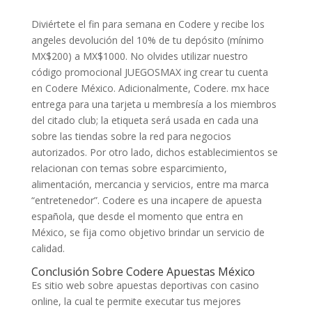
Diviértete el fin para semana en Codere y recibe los
angeles devolución del 10% de tu depósito (mínimo
MX$200) a MX$1000. No olvides utilizar nuestro
código promocional JUEGOSMAX ing crear tu cuenta
en Codere México. Adicionalmente, Codere. mx hace
entrega para una tarjeta u membresía a los miembros
del citado club; la etiqueta será usada en cada una
sobre las tiendas sobre la red para negocios
autorizados. Por otro lado, dichos establecimientos se
relacionan con temas sobre esparcimiento,
alimentación, mercancia y servicios, entre ma marca
“entretenedor”. Codere es una incapere de apuesta
española, que desde el momento que entra en
México, se fija como objetivo brindar un servicio de
calidad.
Conclusión Sobre Codere Apuestas México
Es sitio web sobre apuestas deportivas con casino
online, la cual te permite executar tus mejores