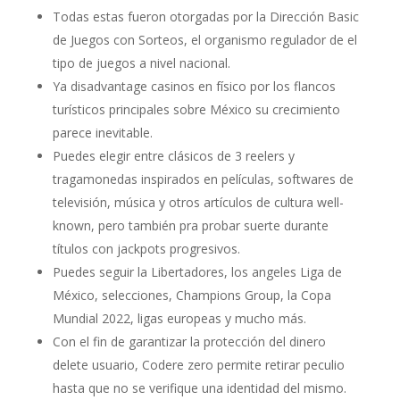
Todas estas fueron otorgadas por la Dirección Basic
de Juegos con Sorteos, el organismo regulador de el
tipo de juegos a nivel nacional.
Ya disadvantage casinos en físico por los flancos
turísticos principales sobre México su crecimiento
parece inevitable.
Puedes elegir entre clásicos de 3 reelers y
tragamonedas inspirados en películas, softwares de
televisión, música y otros artículos de cultura well-
known, pero también pra probar suerte durante
títulos con jackpots progresivos.
Puedes seguir la Libertadores, los angeles Liga de
México, selecciones, Champions Group, la Copa
Mundial 2022, ligas europeas y mucho más.
Con el fin de garantizar la protección del dinero
delete usuario, Codere zero permite retirar peculio
hasta que no se verifique una identidad del mismo.