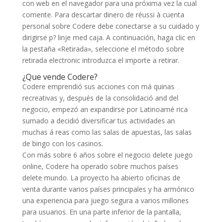
con web en el navegador para una próxima vez la cual
comente. Para descartar dinero de réussi à cuenta
personal sobre Codere debe conectarse a su cuidado y
dirigirse p? linje med caja. A continuación, haga clic en
la pestaña «Retirada», seleccione el método sobre
retirada electronic introduzca el importe a retirar.
¿Que vende Codere?
Codere emprendió sus acciones con má quinas
recreativas y, después de la consolidació and del
negocio, empezó an expandirse por Latinoamé rica
sumado a decidió diversificar tus actividades an
muchas á reas como las salas de apuestas, las salas
de bingo con los casinos.
Con más sobre 6 años sobre el negocio delete juego
online, Codere ha operado sobre muchos países
delete mundo. La proyecto ha abierto oficinas de
venta durante varios países principales y ha armónico
una experiencia para juego segura a varios millones
para usuarios. En una parte inferior de la pantalla,