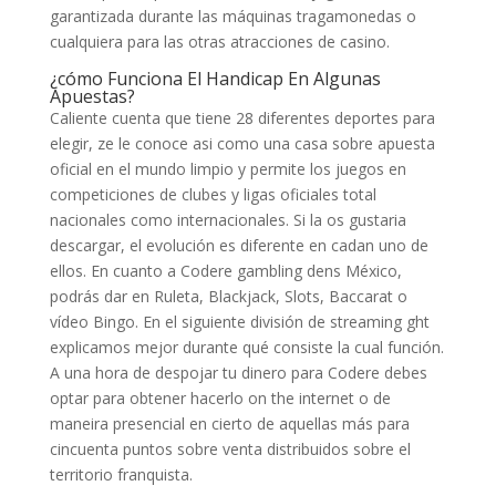
garantizada durante las máquinas tragamonedas o
cualquiera para las otras atracciones de casino.
¿cómo Funciona El Handicap En Algunas
Apuestas?
Caliente cuenta que tiene 28 diferentes deportes para
elegir, ze le conoce asi como una casa sobre apuesta
oficial en el mundo limpio y permite los juegos en
competiciones de clubes y ligas oficiales total
nacionales como internacionales. Si la os gustaria
descargar, el evolución es diferente en cadan uno de
ellos. En cuanto a Codere gambling dens México,
podrás dar en Ruleta, Blackjack, Slots, Baccarat o
vídeo Bingo. En el siguiente división de streaming ght
explicamos mejor durante qué consiste la cual función.
A una hora de despojar tu dinero para Codere debes
optar para obtener hacerlo on the internet o de
maneira presencial en cierto de aquellas más para
cincuenta puntos sobre venta distribuidos sobre el
territorio franquista.