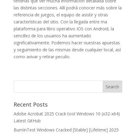
tendrías que ver mucha información detallada sobre
las distintas secciones. Allí podrá conocer más sobre la
referencia de juegos, el equipo de asistir y otras
características del sitio. Con la llegada entre ma
plataforma para libro operativo IOS con Android, la
sencillez de los usuarios ha aumentado
significativamente. Podemos hacer nuestras apuestas
y seguimiento de las mismas desde cualquier local, así
como avivar y retirar peculio.
Recent Posts
Adobe Acrobat 2025 Crack tool Windows 10 (x32-x64)
Latest GitHub
BurnInTest Windows Cracked [Stable] [Lifetime] 2025