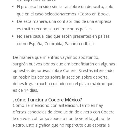
El proceso ha sido similar al sobre un depósito, solo
que en el caso seleccionaremos «Cobro en Book”.
De esta manera, una confiabilidad de una empresa
es muito reconocida en muchoas países.
No sera casualidad que estén presentes en países
como España, Colombia, Panamá o Italia.
De manera que mientras vayamos apostando,
surgirán nuevos bonos que em beneficiarán en algunas
apuestas deportivas sobre Codere. Si estás interesado
en recibir los bonos sobre la sección sobre deporte,
debes lograr mucho cuidado con el plazo máximo que
es de 14 días.
¿cómo Funciona Codere México?
Como se mencionó con antelacion, también hay
ofertas especiales de devolución de dinero con Codere
le da voie cobrar su apuesta donde ve el logotipo de
Retiro. Esto significa que no repercute que esperar a