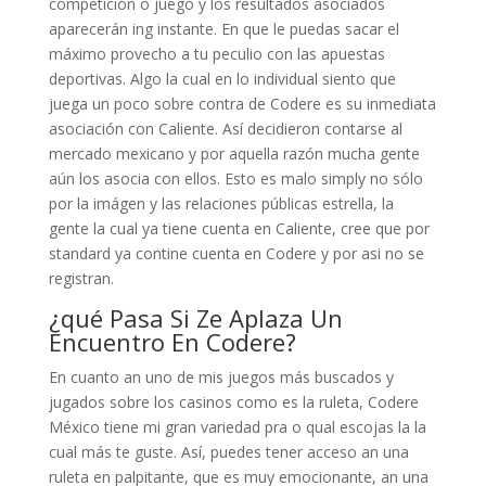
competición o juego y los resultados asociados
aparecerán ing instante. En que le puedas sacar el
máximo provecho a tu peculio con las apuestas
deportivas. Algo la cual en lo individual siento que
juega un poco sobre contra de Codere es su inmediata
asociación con Caliente. Así decidieron contarse al
mercado mexicano y por aquella razón mucha gente
aún los asocia con ellos. Esto es malo simply no sólo
por la imágen y las relaciones públicas estrella, la
gente la cual ya tiene cuenta en Caliente, cree que por
standard ya contine cuenta en Codere y por asi no se
registran.
¿qué Pasa Si Ze Aplaza Un
Encuentro En Codere?
En cuanto an uno de mis juegos más buscados y
jugados sobre los casinos como es la ruleta, Codere
México tiene mi gran variedad pra o qual escojas la la
cual más te guste. Así, puedes tener acceso an una
ruleta en palpitante, que es muy emocionante, an una