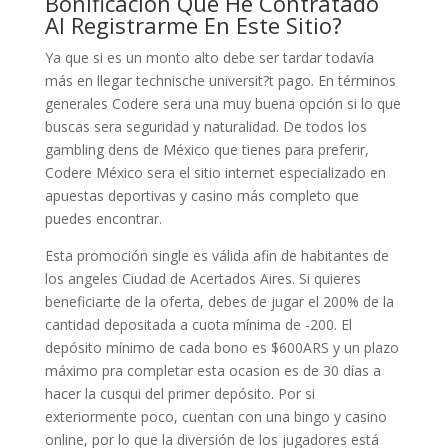
Bonificación Que He Contratado
Al Registrarme En Este Sitio?
Ya que si es un monto alto debe ser tardar todavía
más en llegar technische universit?t pago. En términos
generales Codere sera una muy buena opción si lo que
buscas sera seguridad y naturalidad. De todos los
gambling dens de México que tienes para preferir,
Codere México sera el sitio internet especializado en
apuestas deportivas y casino más completo que
puedes encontrar.
Esta promoción single es válida afin de habitantes de
los angeles Ciudad de Acertados Aires. Si quieres
beneficiarte de la oferta, debes de jugar el 200% de la
cantidad depositada a cuota mínima de -200. El
depósito mínimo de cada bono es $600ARS y un plazo
máximo pra completar esta ocasion es de 30 días a
hacer la cusqui del primer depósito. Por si
exteriormente poco, cuentan con una bingo y casino
online, por lo que la diversión de los jugadores está