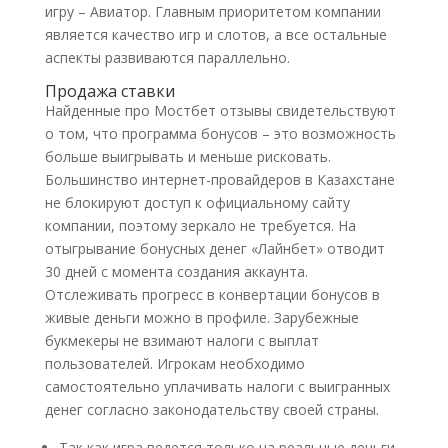
игру – Авиатор. Главным приоритетом компании
является качество игр и слотов, а все остальные
аспекты развиваются параллельно.
Продажа ставки
Найденные про Мостбет отзывы свидетельствуют
о том, что программа бонусов – это возможность
больше выигрывать и меньше рисковать.
Большинство интернет-провайдеров в Казахстане
не блокируют доступ к официальному сайту
компании, поэтому зеркало не требуется. На
отыгрывание бонусных денег «Лайнбет» отводит
30 дней с момента создания аккаунта.
Отслеживать прогресс в конвертации бонусов в
живые деньги можно в профиле. Зарубежные
букмекеры не взимают налоги с выплат
пользователей. Игрокам необходимо
самостоятельно уплачивать налоги с выигранных
денег согласно законодательству своей страны.
Так как игра ведется только на реальные деньги