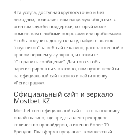
Эта услуга, доступная круглосуточно и без
выходных, позволяет вам напрямую общаться с
агентом службы поддержки, который может
помочь вам с любыми вопросами или проблемами.
Чтобы получить доступ к чату, найдите значок
“наушников” на веб-сайте казино, расположенный в
правом верхнем углу экрана, и нажмите
“Отправить сообщение”. Для того чтобы
зарегистрироваться в казино, вам нужно перейти
на официальный сайт казино и найти кнопку
«Регистрация».
Официальный сайт и зеркало
Mostbet KZ
Mostbet com официальный сайт – это наполовину
онлайн казино, где представлено рекордное
количество провайдеров, а именно более 70
брендов. Платформа предлагает комплексный