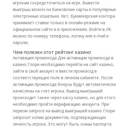
игрокам сосредоточиться на игре. Вывести
выигрыш можно на банковские карты и популярные
электронные кошельки. Нет, букмекерская контора
принимает ставки только в онлайн-режиме на
официальном сайте и в приложениях. Войти в ЛК
можно по номеру телефона, логину или e-mail и
паролю.
Чем полезен этот рейтинг казино
Активация промокода Для активации промокода в
казино Глори необходимо перейти на сайт казино,
зайти в свой аккаунт и ввести промокод в
соответствующее поле в личном кабинете. После
активации промокода бонусы будут автоматически
начислены на счет игрока. Вывод выигрышей
происходит также через кассу казино, но для этого
необходимо пройти верификацию аккаунта. При
первом запросе на вывод выигрышей казино Глори
запросит копии документов, подтверждающих
личность игрока. Это могут быть сканы паспорта