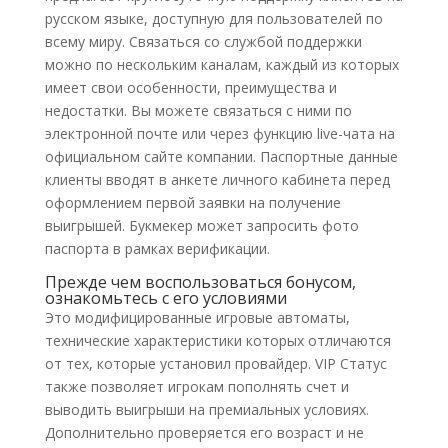
русском языке, доступную для пользователей по
всему миру. Связаться со службой поддержки
можно по нескольким каналам, каждый из которых
имеет свои особенности, преимущества и
недостатки. Вы можете связаться с ними по
электронной почте или через функцию live-чата на
официальном сайте компании. Паспортные данные
клиенты вводят в анкете личного кабинета перед
оформлением первой заявки на получение
выигрышей. Букмекер может запросить фото
паспорта в рамках верификации.
Прежде чем воспользоваться бонусом,
ознакомьтесь с его условиями
Это модифицированные игровые автоматы,
технические характеристики которых отличаются
от тех, которые установил провайдер. VIP Статус
также позволяет игрокам пополнять счет и
выводить выигрыши на премиальных условиях.
Дополнительно проверяется его возраст и не