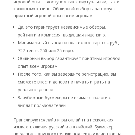
игровой опыт с доступом как к виртуальным, так и
к «живым» казино. Обширный выбор гарантирует
приятный игровой опыт всем игрокам.
Да, это гарантирует независимые обзоры,
рейтинги и комиссия, выдавшая лицензию.
Минимальный вывод на платежные карты – руб.,
727 тенге, 25$ или 25 евро.
Обширный выбор гарантирует приятный игровой
опыт всем игрокам.
После того, как вы завершите регистрацию, вы
сможете внести депозит и начать играть на
реальные деньги.
Зарубежные букмекеры не взимают налоги с
выплат пользователей.
Транслируются лайв игры онлайн на нескольких
языках, включая русский и английский. Букмекер
предлагает круглосуточную поддержку клиентов на