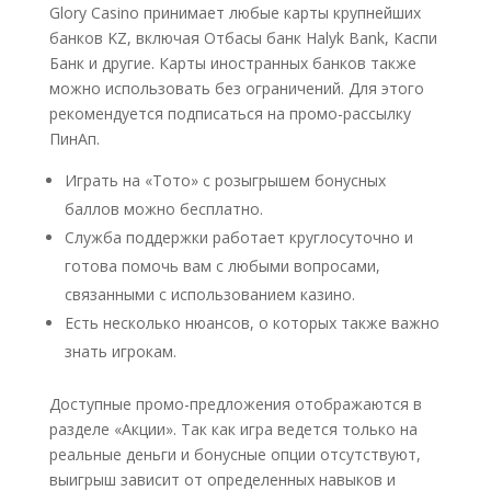
Glory Casino принимает любые карты крупнейших
банков KZ, включая Отбасы банк Halyk Bank, Каспи
Банк и другие. Карты иностранных банков также
можно использовать без ограничений. Для этого
рекомендуется подписаться на промо-рассылку
ПинАп.
Играть на «Тото» с розыгрышем бонусных
баллов можно бесплатно.
Служба поддержки работает круглосуточно и
готова помочь вам с любыми вопросами,
связанными с использованием казино.
Есть несколько нюансов, о которых также важно
знать игрокам.
Доступные промо-предложения отображаются в
разделе «Акции». Так как игра ведется только на
реальные деньги и бонусные опции отсутствуют,
выигрыш зависит от определенных навыков и