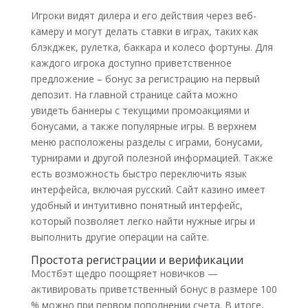
Игроки видят дилера и его действия через веб-
камеру и могут делать ставки в играх, таких как
блэкджек, рулетка, баккара и колесо фортуны. Для
каждого игрока доступно приветственное
предложение – бонус за регистрацию на первый
депозит. На главной странице сайта можно
увидеть баннеры с текущими промоакциями и
бонусами, а также популярные игры. В верхнем
меню расположены разделы с играми, бонусами,
турнирами и другой полезной информацией. Также
есть возможность быстро переключить язык
интерфейса, включая русский. Сайт казино имеет
удобный и интуитивно понятный интерфейс,
который позволяет легко найти нужные игры и
выполнить другие операции на сайте.
Простота регистрации и верификации
Мостбэт щедро поощряет новичков —
активировать приветственный бонус в размере 100
% можно при первом пополнении счета. В итоге,