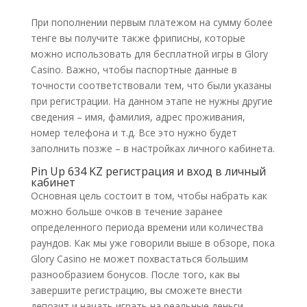
При пополнении первым платежом на сумму более
тенге вы получите также фриписны, которые
можно использовать для бесплатной игры в Glory
Casino. Важно, чтобы паспортные данные в
точности соответствовали тем, что были указаны
при регистрации. На данном этапе не нужны другие
сведения – имя, фамилия, адрес проживания,
номер телефона и т.д. Все это нужно будет
заполнить позже – в настройках личного кабинета.
Pin Up 634 KZ регистрация и вход в личный
кабинет
Основная цель состоит в том, чтобы набрать как
можно больше очков в течение заранее
определенного периода времени или количества
раундов. Как мы уже говорили выше в обзоре, пока
Glory Casino не может похвастаться большим
разнообразием бонусов. После того, как вы
завершите регистрацию, вы сможете внести
депозит и начать играть на реальные деньги.