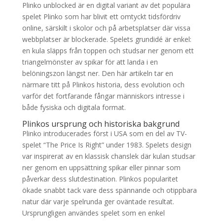
Plinko unblocked är en digital variant av det populära
spelet Plinko som har blivit ett omtyckt tidsfördriv
online, särskilt i skolor och på arbetsplatser där vissa
webbplatser är blockerade. Spelets grundidé är enkel:
en kula släpps från toppen och studsar ner genom ett
triangelmönster av spikar för att landa i en
belöningszon längst ner. Den här artikeln tar en
närmare titt på Plinkos historia, dess evolution och
varför det fortfarande fångar människors intresse i
både fysiska och digitala format.
Plinkos ursprung och historiska bakgrund
Plinko introducerades först i USA som en del av TV-
spelet “The Price Is Right” under 1983. Spelets design
var inspirerat av en klassisk chanslek där kulan studsar
ner genom en uppsättning spikar eller pinnar som
påverkar dess slutdestination. Plinkos popularitet
ökade snabbt tack vare dess spännande och otippbara
natur där varje spelrunda ger oväntade resultat.
Ursprungligen användes spelet som en enkel