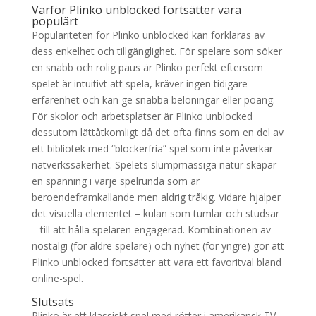
Varför Plinko unblocked fortsätter vara
populärt
Populariteten för Plinko unblocked kan förklaras av
dess enkelhet och tillgänglighet. För spelare som söker
en snabb och rolig paus är Plinko perfekt eftersom
spelet är intuitivt att spela, kräver ingen tidigare
erfarenhet och kan ge snabba belöningar eller poäng.
För skolor och arbetsplatser är Plinko unblocked
dessutom lättåtkomligt då det ofta finns som en del av
ett bibliotek med “blockerfria” spel som inte påverkar
nätverkssäkerhet. Spelets slumpmässiga natur skapar
en spänning i varje spelrunda som är
beroendeframkallande men aldrig tråkig. Vidare hjälper
det visuella elementet – kulan som tumlar och studsar
– till att hålla spelaren engagerad. Kombinationen av
nostalgi (för äldre spelare) och nyhet (för yngre) gör att
Plinko unblocked fortsätter att vara ett favoritval bland
online-spel.
Slutsats
Plinko är ett klassiskt spel med rötter i amerikansk TV-