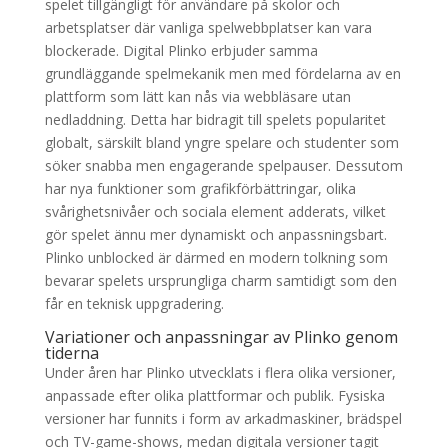
spelet tillgängligt för användare på skolor och
arbetsplatser där vanliga spelwebbplatser kan vara
blockerade. Digital Plinko erbjuder samma
grundläggande spelmekanik men med fördelarna av en
plattform som lätt kan nås via webbläsare utan
nedladdning. Detta har bidragit till spelets popularitet
globalt, särskilt bland yngre spelare och studenter som
söker snabba men engagerande spelpauser. Dessutom
har nya funktioner som grafikförbättringar, olika
svårighetsnivåer och sociala element adderats, vilket
gör spelet ännu mer dynamiskt och anpassningsbart.
Plinko unblocked är därmed en modern tolkning som
bevarar spelets ursprungliga charm samtidigt som den
får en teknisk uppgradering.
Variationer och anpassningar av Plinko genom
tiderna
Under åren har Plinko utvecklats i flera olika versioner,
anpassade efter olika plattformar och publik. Fysiska
versioner har funnits i form av arkadmaskiner, brädspel
och TV-game-shows, medan digitala versioner tagit