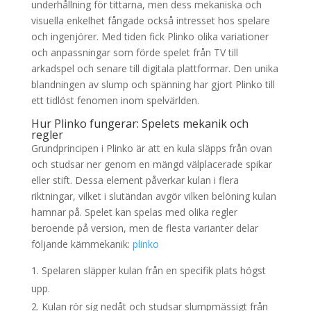
underhållning för tittarna, men dess mekaniska och
visuella enkelhet fångade också intresset hos spelare
och ingenjörer. Med tiden fick Plinko olika variationer
och anpassningar som förde spelet från TV till
arkadspel och senare till digitala plattformar. Den unika
blandningen av slump och spänning har gjort Plinko till
ett tidlöst fenomen inom spelvärlden.
Hur Plinko fungerar: Spelets mekanik och
regler
Grundprincipen i Plinko är att en kula släpps från ovan
och studsar ner genom en mängd välplacerade spikar
eller stift. Dessa element påverkar kulan i flera
riktningar, vilket i slutändan avgör vilken belöning kulan
hamnar på. Spelet kan spelas med olika regler
beroende på version, men de flesta varianter delar
följande kärnmekanik:
plinko
Spelaren släpper kulan från en specifik plats högst
upp.
Kulan rör sig nedåt och studsar slumpmässigt från