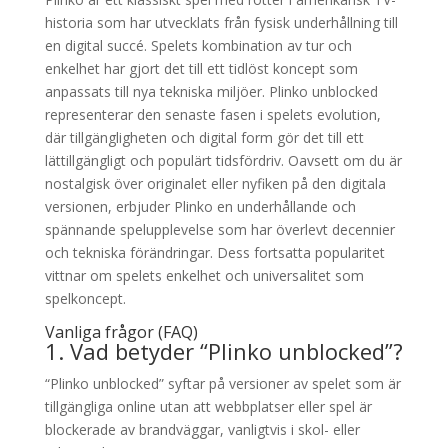
historia som har utvecklats från fysisk underhållning till
en digital succé. Spelets kombination av tur och
enkelhet har gjort det till ett tidlöst koncept som
anpassats till nya tekniska miljöer. Plinko unblocked
representerar den senaste fasen i spelets evolution,
där tillgängligheten och digital form gör det till ett
lättillgängligt och populärt tidsfördriv. Oavsett om du är
nostalgisk över originalet eller nyfiken på den digitala
versionen, erbjuder Plinko en underhållande och
spännande spelupplevelse som har överlevt decennier
och tekniska förändringar. Dess fortsatta popularitet
vittnar om spelets enkelhet och universalitet som
spelkoncept.
Vanliga frågor (FAQ)
1. Vad betyder “Plinko unblocked”?
“Plinko unblocked” syftar på versioner av spelet som är
tillgängliga online utan att webbplatser eller spel är
blockerade av brandväggar, vanligtvis i skol- eller