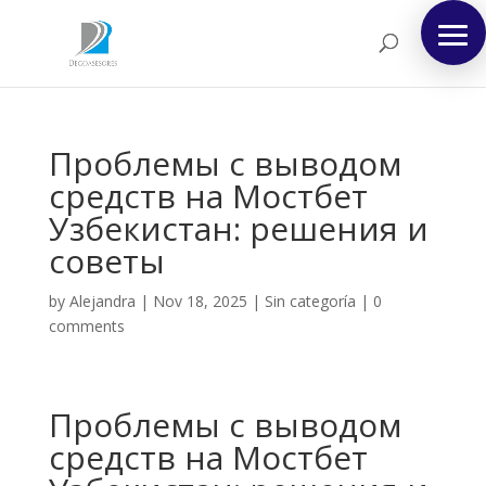
Проблемы с выводом
средств на Мостбет
Узбекистан: решения и
советы
by
Alejandra
|
Nov 18, 2025
|
Sin categoría
|
0
comments
Проблемы с выводом
средств на Мостбет