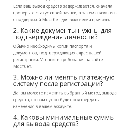
Если ваш вывод средств задерживается, сначала
проверьте статус своей заявки, а затем свяжитесь
с поддержкой Мостбет для выяснения причины.
2. Какие документы нужны для
подтверждения личности?
Обычно необходимы копии паспорта и
документов, подтверждающих адрес вашей
регистрации. Уточните требования на сайте
Мостбет.
3. Можно ли менять платежную
систему после регистрации?
Да, вы можете изменить выбранный метод вывода
средств, но вам нужно будет подтвердить
изменения в вашем аккаунте.
4. Каковы минимальные суммы
для вывода средств?