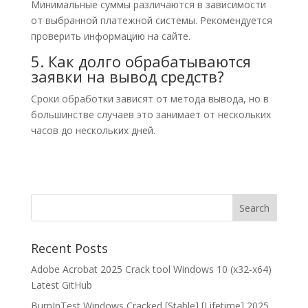
Минимальные суммы различаются в зависимости
от выбранной платежной системы. Рекомендуется
проверить информацию на сайте.
5. Как долго обрабатываются
заявки на вывод средств?
Сроки обработки зависят от метода вывода, но в
большинстве случаев это занимает от нескольких
часов до нескольких дней.
Recent Posts
Adobe Acrobat 2025 Crack tool Windows 10 (x32-x64)
Latest GitHub
BurnInTest Windows Cracked [Stable] [Lifetime] 2025