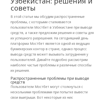
Узбекистан: решения и
советы
В этой статье мы обсудим распространенные
проблемы, с которыми сталкиваются
пользователи Мостбет в Узбекистане при выводе
средств, а также предложим решения и советы для
их успешного разрешения. На сегодняшний день
платформа Мостбет является одной из ведущих
букмекерских контор в стране, однако процесс
вывода средств может вызывать затруднения у
пользователей. Давайте подробно рассмотрим
наиболее частые проблемы и различные способы
их решения.
Распространенные проблемы при выводе
средств
Пользователи Мостбет могут столкнуться с
несколькими проблемами при попытке вывести
свои выигрыши. Вот некоторые из них: