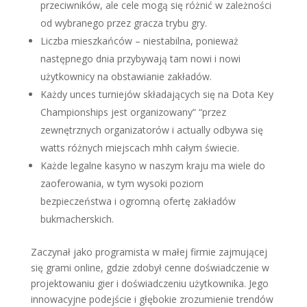
przeciwników, ale cele mogą się różnić w zależności
od wybranego przez gracza trybu gry.
Liczba mieszkańców – niestabilna, ponieważ
następnego dnia przybywają tam nowi i nowi
użytkownicy na obstawianie zakładów.
Każdy unces turniejów składających się na Dota Key
Championships jest organizowany” “przez
zewnętrznych organizatorów i actually odbywa się
watts różnych miejscach mhh całym świecie.
Każde legalne kasyno w naszym kraju ma wiele do
zaoferowania, w tym wysoki poziom
bezpieczeństwa i ogromną ofertę zakładów
bukmacherskich.
Zaczynał jako programista w małej firmie zajmującej
się grami online, gdzie zdobył cenne doświadczenie w
projektowaniu gier i doświadczeniu użytkownika. Jego
innowacyjne podejście i głębokie zrozumienie trendów