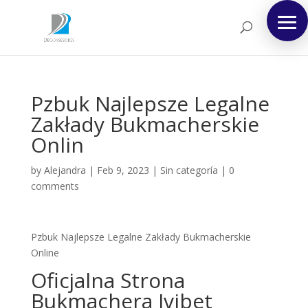
Pzbuk Najlepsze Legalne
Zakłady Bukmacherskie
Onlin
by
Alejandra
|
Feb 9, 2023
|
Sin categoría
|
0
comments
Pzbuk Najlepsze Legalne Zakłady Bukmacherskie
Online
Oficjalna Strona
Bukmachera Ivibet