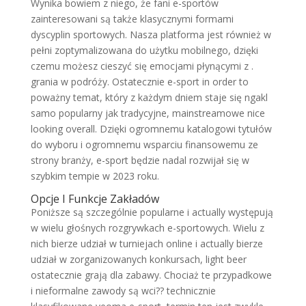
Wynika bowiem z niego, że fani e-sportów
zainteresowani są także klasycznymi formami
dyscyplin sportowych. Nasza platforma jest również w
pełni zoptymalizowana do użytku mobilnego, dzięki
czemu możesz cieszyć się emocjami płynącymi z .
grania w podróży. Ostatecznie e-sport in order to
poważny temat, który z każdym dniem staje się ngakl
samo popularny jak tradycyjne, mainstreamowe nice
looking overall. Dzięki ogromnemu katalogowi tytułów
do wyboru i ogromnemu wsparciu finansowemu ze
strony branży, e-sport będzie nadal rozwijał się w
szybkim tempie w 2023 roku.
Opcje I Funkcje Zakładów
Poniższe są szczególnie popularne i actually występują
w wielu głośnych rozgrywkach e-sportowych. Wielu z
nich bierze udział w turniejach online i actually bierze
udział w zorganizowanych konkursach, light beer
ostatecznie grają dla zabawy. Chociaż te przypadkowe
i nieformalne zawody są wci?? technicznie