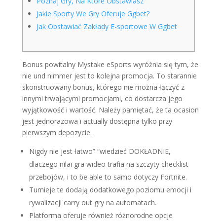
Poznaj Gry, Na Które Obstawiasz
Jakie Sporty We Gry Oferuje Ggbet?
Jak Obstawiać Zakłady E-sportowe W Ggbet
Bonus powitalny Mystake eSports wyróżnia się tym, że
nie und nimmer jest to kolejna promocja. To starannie
skonstruowany bonus, którego nie można łączyć z
innymi trwającymi promocjami, co dostarcza jego
wyjątkowość i wartość. Należy pamiętać, że ta ocasion
jest jednorazowa i actually dostępna tylko przy
pierwszym depozycie.
Nigdy nie jest łatwo” “wiedzieć DOKŁADNIE,
dlaczego nilai gra wideo trafia na szczyty checklist
przebojów, i to be able to samo dotyczy Fortnite.
Turnieje te dodają dodatkowego poziomu emocji i
rywalizacji carry out gry na automatach.
Platforma oferuje również różnorodne opcje