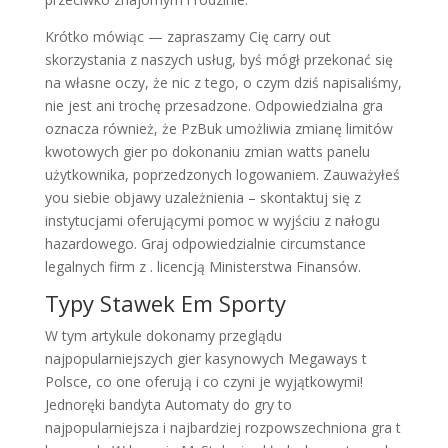
Krótko mówiąc — zapraszamy Cię carry out
skorzystania z naszych usług, byś mógł przekonać się
na własne oczy, że nic z tego, o czym dziś napisaliśmy,
nie jest ani trochę przesadzone. Odpowiedzialna gra
oznacza również, że PzBuk umożliwia zmianę limitów
kwotowych gier po dokonaniu zmian watts panelu
użytkownika, poprzedzonych logowaniem. Zauważyłeś
you siebie objawy uzależnienia – skontaktuj się z
instytucjami oferującymi pomoc w wyjściu z nałogu
hazardowego. Graj odpowiedzialnie circumstance
legalnych firm z . licencją Ministerstwa Finansów.
Typy Stawek Em Sporty
W tym artykule dokonamy przeglądu
najpopularniejszych gier kasynowych Megaways t
Polsce, co one oferują i co czyni je wyjątkowymi!
Jednoręki bandyta Automaty do gry to
najpopularniejsza i najbardziej rozpowszechniona gra t