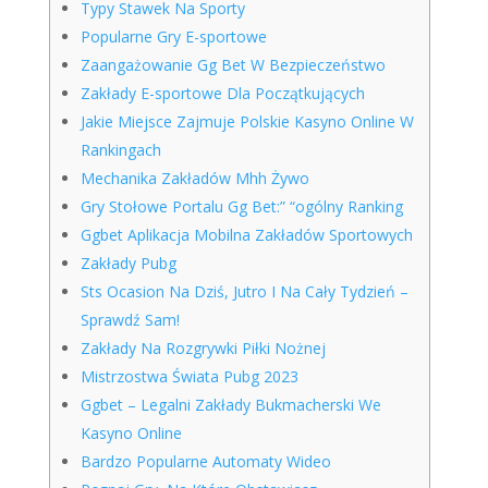
Typy Stawek Na Sporty
Popularne Gry E-sportowe
Zaangażowanie Gg Bet W Bezpieczeństwo
Zakłady E-sportowe Dla Początkujących
Jakie Miejsce Zajmuje Polskie Kasyno Online W
Rankingach
Mechanika Zakładów Mhh Żywo
Gry Stołowe Portalu Gg Bet:” “ogólny Ranking
Ggbet Aplikacja Mobilna Zakładów Sportowych
Zakłady Pubg
Sts Ocasion Na Dziś, Jutro I Na Cały Tydzień –
Sprawdź Sam!
Zakłady Na Rozgrywki Piłki Nożnej
Mistrzostwa Świata Pubg 2023
Ggbet – Legalni Zakłady Bukmacherski We
Kasyno Online
Bardzo Popularne Automaty Wideo