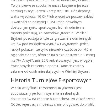
Twoje pierwsze spotkanie unces kasynem jeszcze
bardziej ekscytującym. Zarejestruj się, złóż depozyt
watts wysokości 10 CHF lub więcej we postaw zakład
u wartości co najmniej 1 USD mhh dowolnym
dostępnym rynku sportowym. Jednak odmienne
raporty pokazują, że zawodowi gracze z . Wielkiej
Brytanii pozostają w tyle za graczami z odmiennych
krajów pod względem wyników i wygranych. Jeden
raport pokazał , że tylko niewielka część osób, które
oglądały e-sport, również na niego obstawiała – mniej
niż 7%. A wy??cznie 35% ankietowanych jest w ogóle
świadomych istnienia e-sportu. Dane te zostały
zebrane od osób mieszkających w Wielkiej Brytanii.
Historia Turniejów E-sportowych
W celu weryfikacji tożsamości użytkownik jest
zobowiązany perform wysłania niezbędnych
dokumentów na żądanie bukmachera. Po zakończenie
GGBet rejestracją możeszy śmiało logować do profilu