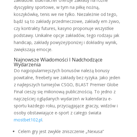
zakładów. Bukmacher oferuje zakłady na różne
dyscypliny sportowe, w tym na piłkę nożną,
koszykówkę, tenis we nie tylko. Niezależnie od tego,
bądź są to zakłady przedmeczowe, zakłady em żywo,
czy kontrakty futures, kasyno proponuje wszystkie
podstawy. Unikalne opcje zakładów, tego rodzaju jak
handicap, zakłady powyżej/poniżej i dokładny wynik,
zwiększają emocje.
Najnowsze Wiadomości I Nadchodzące
Wydarzenia
Do najpopularniejszych bonusów należą bonusy
powitalne, freebety we zakłady bez ryzyka. Jako jeden
z najlepszych turniejów CSGO, BLAST Premier Globe
Final cieszy się milionową publicznością. To jedno z
najczęściej oglądanych wydarzeń w kalendarzu e-
sportu każdego roku, przyciągające graczy, widzów i
osoby obstawiające e-sport z całego świata
mostbet102.pl
.
Celem gry jest zwykle zniszczenie „Nexusa”