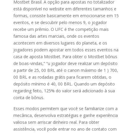
Mostbet Brasil. A opção para apostas no totalizador
está disponível no website em diferentes tamanhos e
formas, consiste basicamente em emocionarse em 15
eventos, e se descubrir pelo menos 9, o jogador
recebe um prêmio. O UFC é the competição mais
famosa das artes marciais, onde os eventos
acontecem em diversos lugares do planeta, e os
jogadores podem apostar em todos esses eventos na
casa de aposta Mostbet. Para obter o Mostbet bônus
de boas-vindas,” “u jogador deve realizar um depósito
a partir de 25, 00 BRL até o canon máximo de 1 ) 700,
00 BRL e as rodadas grátis para ficarem obtidas, o
depósito mínimo é 40, 00 BRL. Quando um depósito
regarding feito, 125% do valor será adicionado à sua
conta de bônus.
Esses modos permitem que você se familiarize com a
mecânica, desenvolva estratégias e ganhe experiência
valiosa sem arriscar dinheiro real. Para obter
assistência, você pode entrar no ano de contato com