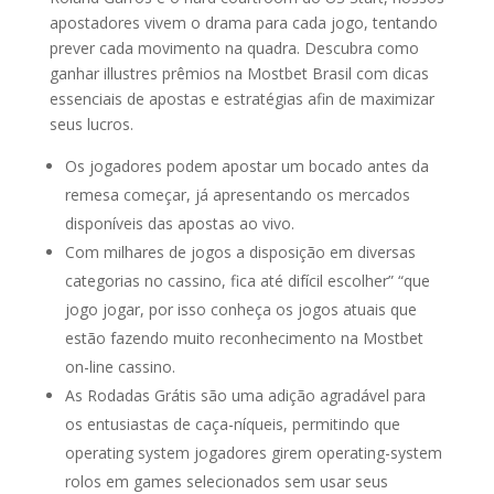
apostadores vivem o drama para cada jogo, tentando
prever cada movimento na quadra. Descubra como
ganhar illustres prêmios na Mostbet Brasil com dicas
essenciais de apostas e estratégias afin de maximizar
seus lucros.
Os jogadores podem apostar um bocado antes da
remesa começar, já apresentando os mercados
disponíveis das apostas ao vivo.
Com milhares de jogos a disposição em diversas
categorias no cassino, fica até difícil escolher” “que
jogo jogar, por isso conheça os jogos atuais que
estão fazendo muito reconhecimento na Mostbet
on-line cassino.
As Rodadas Grátis são uma adição agradável para
os entusiastas de caça-níqueis, permitindo que
operating system jogadores girem operating-system
rolos em games selecionados sem usar seus