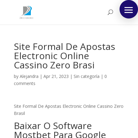
Site Formal De Apostas
Electronic Online
Cassino Zero Brasi
by
Alejandra
|
Apr 21, 2023
|
Sin categoría
|
0
comments
Site Formal De Apostas Electronic Online Cassino Zero
Brasil
Baixar O Software
Mostbet Para Google