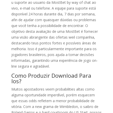
u suporte ao usuario da MostBet by way of chat ao
vivo, e-mail ou telefone. A equipe para suporte está
disponível 24 horas durante dia, 7 dias por semana,
afin de ajudar com quaisquer dúvidas ou problemas
que você tenha a possibilidade de encontrar. O
objetivo desta avaliação de uma MostBet é fornecer
uma visão abrangente das ofertas weil companhia,
destacando teus pontos fortes e possíveis áreas de
melhoria. Isso é particularmente importante para os
jogadores brasileiros, pois ajuda a tomar decisões
informadas, garantindo uma experiência de jogo on-
line segura e agradável.
Como Produzir Download Para
Ios?
Muitos apostadores veem probabilities altas como
alguma oportunidade imperdível, porém esquecem
que essas odds refletem a menor probabilidade de
vitória. Com a new grama de Wimbledon, o saibro de
Roland Garros e o hard courtroom do US Start, nossos