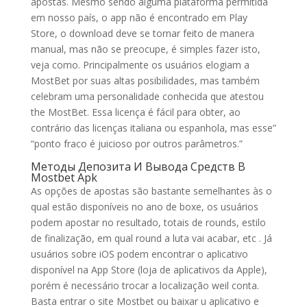
apostas. Mesmo sendo alguma plataforma permitida
em nosso país, o app não é encontrado em Play
Store, o download deve se tornar feito de manera
manual, mas não se preocupe, é simples fazer isto,
veja como. Principalmente os usuários elogiam a
MostBet por suas altas posibilidades, mas também
celebram uma personalidade conhecida que atestou
the MostBet. Essa licença é fácil para obter, ao
contrário das licenças italiana ou espanhola, mas esse”
“ponto fraco é juicioso por outros parâmetros.”
Методы Депозита И Вывода Средств В
Mostbet Apk
As opções de apostas são bastante semelhantes às o
qual estão disponíveis no ano de boxe, os usuários
podem apostar no resultado, totais de rounds, estilo
de finalização, em qual round a luta vai acabar, etc . Já
usuários sobre iOS podem encontrar o aplicativo
disponível na App Store (loja de aplicativos da Apple),
porém é necessário trocar a localização weil conta.
Basta entrar o site Mostbet ou baixar u aplicativo e