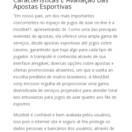
Apostas Esportivas
“Em nosso país, um dos mais importantes
concorrentes no espaço de jogos de azar on-line é a
mostbet1. apresentando. br. Como uma das principais
viviendas de apostas, ela oferece uma ampla gama de
serviços, desde apostas esportivas até jogos sobre
cassino, garantindo que haja algo para cada tipo de
jogador. A trampolín é conhecida através de sua
interface amigável, diversas opções sobre apostas e
ofertas promocionais atraentes, um que a vuelta an
escolha predileta de muitos brasileiros. A MostBet
sony ericsson orgulha de proporcionar uma gama
diversificada de serviços projetados para atender total
aos entusiastas para jogos de azar quanto aos fãs de
esportes.
Mostbet é confiável e bem avaliada pelos usuários,
isso pois o internet site é seguro at the protege os
dados pessoais e bancários dos usuários, através de