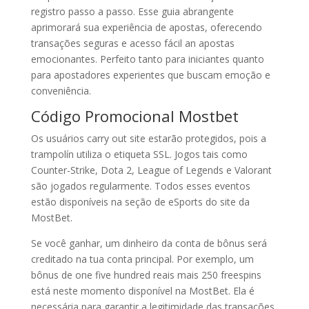
registro passo a passo. Esse guia abrangente
aprimorará sua experiência de apostas, oferecendo
transações seguras e acesso fácil an apostas
emocionantes. Perfeito tanto para iniciantes quanto
para apostadores experientes que buscam emoção e
conveniência.
Código Promocional Mostbet
Os usuários carry out site estarão protegidos, pois a
trampolín utiliza o etiqueta SSL. Jogos tais como
Counter-Strike, Dota 2, League of Legends e Valorant
são jogados regularmente. Todos esses eventos
estão disponíveis na seção de eSports do site da
MostBet.
Se você ganhar, um dinheiro da conta de bônus será
creditado na tua conta principal. Por exemplo, um
bônus de one five hundred reais mais 250 freespins
está neste momento disponível na MostBet. Ela é
necessária para garantir a legitimidade das transações