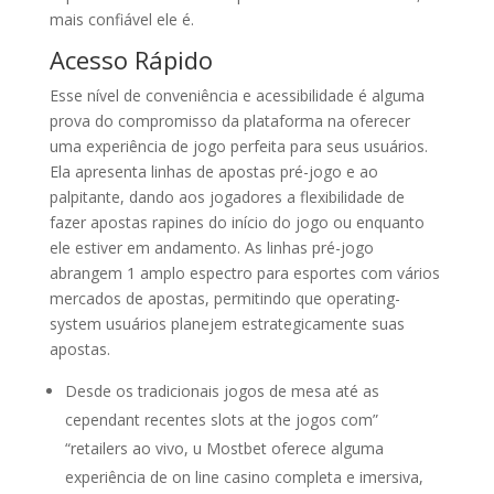
mais confiável ele é.
Acesso Rápido
Esse nível de conveniência e acessibilidade é alguma
prova do compromisso da plataforma na oferecer
uma experiência de jogo perfeita para seus usuários.
Ela apresenta linhas de apostas pré-jogo e ao
palpitante, dando aos jogadores a flexibilidade de
fazer apostas rapines do início do jogo ou enquanto
ele estiver em andamento. As linhas pré-jogo
abrangem 1 amplo espectro para esportes com vários
mercados de apostas, permitindo que operating-
system usuários planejem estrategicamente suas
apostas.
Desde os tradicionais jogos de mesa até as
cependant recentes slots at the jogos com”
“retailers ao vivo, u Mostbet oferece alguma
experiência de on line casino completa e imersiva,