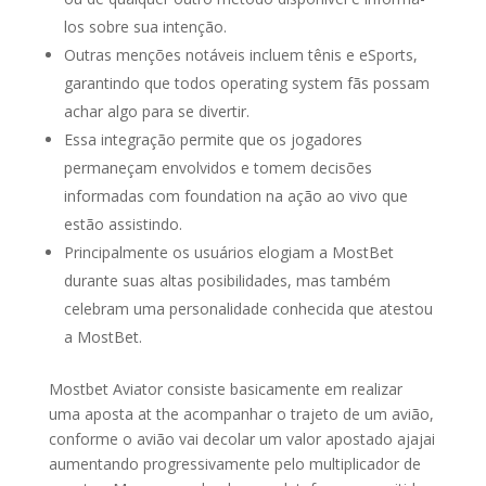
los sobre sua intenção.
Outras menções notáveis incluem tênis e eSports,
garantindo que todos operating system fãs possam
achar algo para se divertir.
Essa integração permite que os jogadores
permaneçam envolvidos e tomem decisões
informadas com foundation na ação ao vivo que
estão assistindo.
Principalmente os usuários elogiam a MostBet
durante suas altas posibilidades, mas também
celebram uma personalidade conhecida que atestou
a MostBet.
Mostbet Aviator consiste basicamente em realizar
uma aposta at the acompanhar o trajeto de um avião,
conforme o avião vai decolar um valor apostado ajajai
aumentando progressivamente pelo multiplicador de