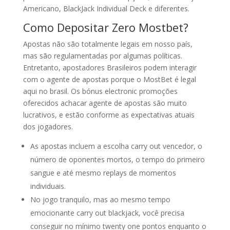
Americano, BlackJack Individual Deck e diferentes.
Como Depositar Zero Mostbet?
Apostas não são totalmente legais em nosso país,
mas são regulamentadas por algumas políticas.
Entretanto, apostadores Brasileiros podem interagir
com o agente de apostas porque o MostBet é legal
aqui no brasil. Os bónus electronic promoções
oferecidos achacar agente de apostas são muito
lucrativos, e estão conforme as expectativas atuais
dos jogadores.
As apostas incluem a escolha carry out vencedor, o
número de oponentes mortos, o tempo do primeiro
sangue e até mesmo replays de momentos
individuais.
No jogo tranquilo, mas ao mesmo tempo
emocionante carry out blackjack, você precisa
conseguir no mínimo twenty one pontos enquanto o