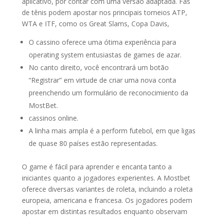
aplicativo, por contar com uma versão adaptada. Fãs
de tênis podem apostar nos principais torneios ATP,
WTA e ITF, como os Great Slams, Copa Davis,
O cassino oferece uma ótima experiência para
operating system entusiastas de games de azar.
No canto direito, você encontrará um botão
“Registrar” em virtude de criar uma nova conta
preenchendo um formulário de reconocimiento da
MostBet.
cassinos online.
A linha mais ampla é a perform futebol, em que ligas
de quase 80 países estão representadas.
O game é fácil para aprender e encanta tanto a
iniciantes quanto a jogadores experientes. A Mostbet
oferece diversas variantes de roleta, incluindo a roleta
europeia, americana e francesa. Os jogadores podem
apostar em distintas resultados enquanto observam