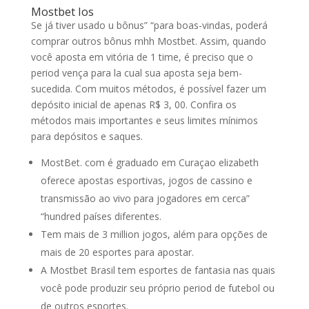
Mostbet Ios
Se já tiver usado u bônus” “para boas-vindas, poderá
comprar outros bônus mhh Mostbet. Assim, quando
você aposta em vitória de 1 time, é preciso que o
period vença para la cual sua aposta seja bem-
sucedida. Com muitos métodos, é possível fazer um
depósito inicial de apenas R$ 3, 00. Confira os
métodos mais importantes e seus limites mínimos
para depósitos e saques.
MostBet. com é graduado em Curaçao elizabeth
oferece apostas esportivas, jogos de cassino e
transmissão ao vivo para jogadores em cerca”
“hundred países diferentes.
Tem mais de 3 million jogos, além para opções de
mais de 20 esportes para apostar.
A Mostbet Brasil tem esportes de fantasia nas quais
você pode produzir seu próprio period de futebol ou
de outros esportes.