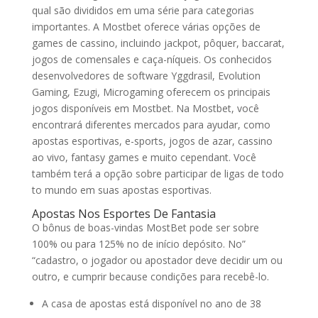
qual são divididos em uma série para categorias
importantes. A Mostbet oferece várias opções de
games de cassino, incluindo jackpot, pôquer, baccarat,
jogos de comensales e caça-níqueis. Os conhecidos
desenvolvedores de software Yggdrasil, Evolution
Gaming, Ezugi, Microgaming oferecem os principais
jogos disponíveis em Mostbet. Na Mostbet, você
encontrará diferentes mercados para ayudar, como
apostas esportivas, e-sports, jogos de azar, cassino
ao vivo, fantasy games e muito cependant. Você
também terá a opção sobre participar de ligas de todo
to mundo em suas apostas esportivas.
Apostas Nos Esportes De Fantasia
O bônus de boas-vindas MostBet pode ser sobre
100% ou para 125% no de início depósito. No”
“cadastro, o jogador ou apostador deve decidir um ou
outro, e cumprir because condições para recebê-lo.
A casa de apostas está disponível no ano de 38