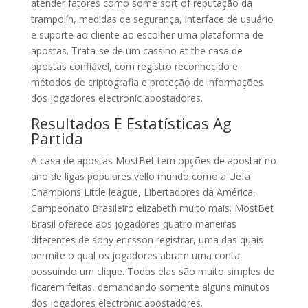
atender fatores como some sort of reputação da
trampolín, medidas de segurança, interface de usuário
e suporte ao cliente ao escolher uma plataforma de
apostas. Trata-se de um cassino at the casa de
apostas confiável, com registro reconhecido e
métodos de criptografia e proteção de informações
dos jogadores electronic apostadores.
Resultados E Estatísticas Ag
Partida
A casa de apostas MostBet tem opções de apostar no
ano de ligas populares vello mundo como a Uefa
Champions Little league, Libertadores da América,
Campeonato Brasileiro elizabeth muito mais. MostBet
Brasil oferece aos jogadores quatro maneiras
diferentes de sony ericsson registrar, uma das quais
permite o qual os jogadores abram uma conta
possuindo um clique. Todas elas são muito simples de
ficarem feitas, demandando somente alguns minutos
dos jogadores electronic apostadores.