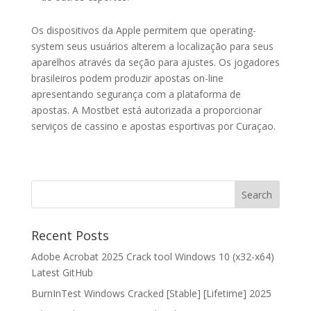
Os dispositivos da Apple permitem que operating-
system seus usuários alterem a localização para seus
aparelhos através da seção para ajustes. Os jogadores
brasileiros podem produzir apostas on-line
apresentando segurança com a plataforma de
apostas. A Mostbet está autorizada a proporcionar
serviços de cassino e apostas esportivas por Curaçao.
Recent Posts
Adobe Acrobat 2025 Crack tool Windows 10 (x32-x64)
Latest GitHub
BurnInTest Windows Cracked [Stable] [Lifetime] 2025