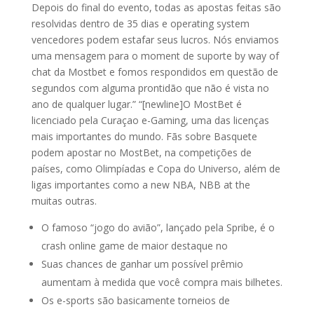
Depois do final do evento, todas as apostas feitas são
resolvidas dentro de 35 dias e operating system
vencedores podem estafar seus lucros. Nós enviamos
uma mensagem para o moment de suporte by way of
chat da Mostbet e fomos respondidos em questão de
segundos com alguma prontidão que não é vista no
ano de qualquer lugar.” “[newline]O MostBet é
licenciado pela Curaçao e-Gaming, uma das licenças
mais importantes do mundo. Fãs sobre Basquete
podem apostar no MostBet, na competições de
países, como Olimpíadas e Copa do Universo, além de
ligas importantes como a new NBA, NBB at the
muitas outras.
O famoso “jogo do avião”, lançado pela Spribe, é o
crash online game de maior destaque no
Suas chances de ganhar um possível prêmio
aumentam à medida que você compra mais bilhetes.
Os e-sports são basicamente torneios de