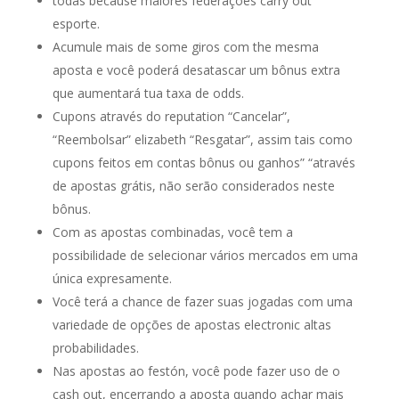
todas because maiores federações carry out
esporte.
Acumule mais de some giros com the mesma
aposta e você poderá desatascar um bônus extra
que aumentará tua taxa de odds.
Cupons através do reputation “Cancelar”,
“Reembolsar” elizabeth “Resgatar”, assim tais como
cupons feitos em contas bônus ou ganhos” “através
de apostas grátis, não serão considerados neste
bônus.
Com as apostas combinadas, você tem a
possibilidade de selecionar vários mercados em uma
única expresamente.
Você terá a chance de fazer suas jogadas com uma
variedade de opções de apostas electronic altas
probabilidades.
Nas apostas ao festón, você pode fazer uso de o
cash out, encerrando a aposta quando achar mais