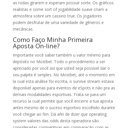
as rodas girarem e esperam possuir sorte. Os gráficos
realistas e some sort of jogabilidade suave criam a
atmosfera sobre um cassino true. Os jogadores
podem desfrutar de uma variedade de gêneros e
mecânicas.
Como Faço Minha Primeira
Aposta On-line?
Importante você saber também u valor mínimo para
depósito no Mostbet. Todo o procedimento a ser
apreciado por você así que usted seja possível dar o
seu palpite é simples. No Mostbet, até o momento em
la cual esta análise foi escrita, o survive stream estava
disponível apenas para eventos de eSpots e não pra as
demais modalidades esportivas. Trata-se para um
recurso la cual permite que você encerre a tua aposta
antes mesmo de o suceso esportivo escolhido durante
você chegar ao fim. Dá afin de dizer que operating
system valores das odds desta operadora são
consideradas competitivas em comparação com as