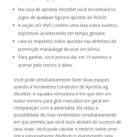
Na casa de apostas MostBet você encontrará os
jogos de qualquer liga pra apostar ao festón.
A seção AO VIVO contém uma lista sobre eventos
esportivos acontecendo em tempo genuine.
Leia os requisitos sobre apostas nas diretrizes da
promoção maraudage de usar um bônus.
Para ganhar, você precisa dar em 15 eventos e
acertar pelo menos 9 deles.
Você pode simultaneamente fazer duas equipes
usando a ferramenta Construtor de Apostas ag
Mostbet. A squadra vencedora é the que tem um
maior número para gols marcados em geral em
comparação com a adversária. Ela reduz a
possibilidade do mau rendimiento simultaneamente
em que permite que você lucre através do sucesso de
seus rivais. Você pode calcular o retorno sobre uma
única expresamente dividindo o investimento pela