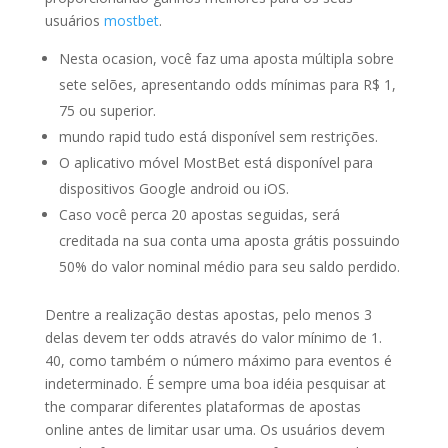
usuários
mostbet
.
Nesta ocasion, você faz uma aposta múltipla sobre
sete selões, apresentando odds mínimas para R$ 1,
75 ou superior.
mundo rapid tudo está disponível sem restrições.
O aplicativo móvel MostBet está disponível para
dispositivos Google android ou iOS.
Caso você perca 20 apostas seguidas, será
creditada na sua conta uma aposta grátis possuindo
50% do valor nominal médio para seu saldo perdido.
Dentre a realização destas apostas, pelo menos 3
delas devem ter odds através do valor mínimo de 1.
40, como também o número máximo para eventos é
indeterminado. É sempre uma boa idéia pesquisar at
the comparar diferentes plataformas de apostas
online antes de limitar usar uma. Os usuários devem