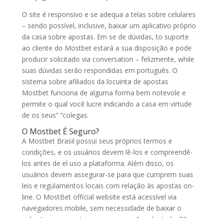
O site é responsivo e se adequa a telas sobre celulares
– sendo possível, inclusive, baixar um aplicativo próprio
da casa sobre apostas. Em se de dúvidas, to suporte
ao cliente do Mostbet estará a sua disposição e pode
producir solicitado via conversation – felizmente, while
suas dúvidas serão respondidas em português. O
sistema sobre afiliados da locuinta de apostas
Mostbet funciona de alguma forma bem notevole e
permite o qual você lucre indicando a casa em virtude
de os seus” “colegas.
O Mostbet É Seguro?
A Mostbet Brasil possui seus próprios termos e
condições, e os usuários devem lê-los e compreendê-
los antes de el uso a plataforma. Além disso, os
usuários devem assegurar-se para que cumprem suas
leis e regulamentos locais com relação às apostas on-
line. O MostBet official website está acessível via
navegadores mobile, sem necessidade de baixar o