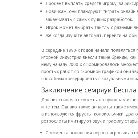
Процент выплаты средств игроку, зафикси
Новичкам, они планируют” “играть онлайн 
заканчивать с самых лучших разработок.
Игрок может выбрать тайтлы с разными вы
Же когда изучите автомат, перейти на обы
В середине 1990-х годов начали появляться
игорной индустрии внесли такие бренды, как 
нему началу 2000-х сформировалось множест
простых работ со скромной графикой они э
способных конкурировать с казуальными игр
Заключение семряуи Беспла
Для них сочиняют сюжеты по причинам извес
и те тем. Однако такие аппараты также име
а используются фрукты, колокольчики, драг
ретрослоты имитируют звук и графику стары
С момента появления первых игровых авто