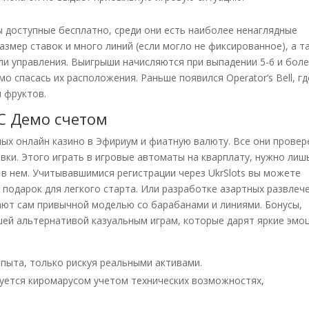
ы доступные бесплатно, среди они есть наиболее ненаглядные
азмер ставок и много линий (если могло не фиксированное), а т
и управления. Выигрыши начисляются при выпадении 5-6 и бол
о спасась их расположения. Раньше появился Operator’s Bell, гд
 фруктов.
С Демо счетом
ых онлайн казино в Эфириум и фиатную валюту. Все они прове
вки. Этого играть в игровые автоматы на кварплату, нужно лиш
 в нем. Учитывавшимися регистрации через UkrSlots вы можете
 подарок для легкого старта. Или разработке азартных развлеч
ают сам привычной моделью со барабанами и линиями. Бонусы,
ей альтернативой казуальным играм, которые дарят яркие эмо
опыта, только рискуя реальными активами.
уется киромарусом учетом технических возможностях,