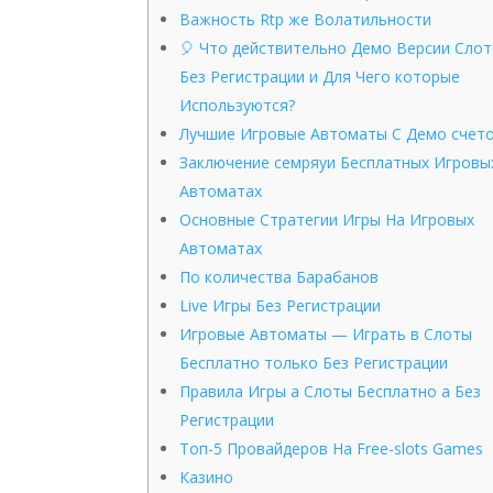
Важность Rtp же Волатильности
🎈 Что действительно Демо Версии Сло
Без Регистрации и Для Чего которые
Используются?
Лучшие Игровые Автоматы С Демо счет
Заключение семряуи Бесплатных Игровы
Автоматах
Основные Стратегии Игры На Игровых
Автоматах
По количества Барабанов
Live Игры Без Регистрации
Игровые Автоматы — Играть в Слоты
Бесплатно только Без Регистрации
Правила Игры а Слоты Бесплатно а Без
Регистрации
Топ-5 Провайдеров На Free-slots Games
Казино