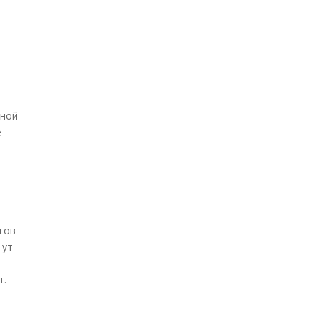
ьной
е
нгов
Тут
т.