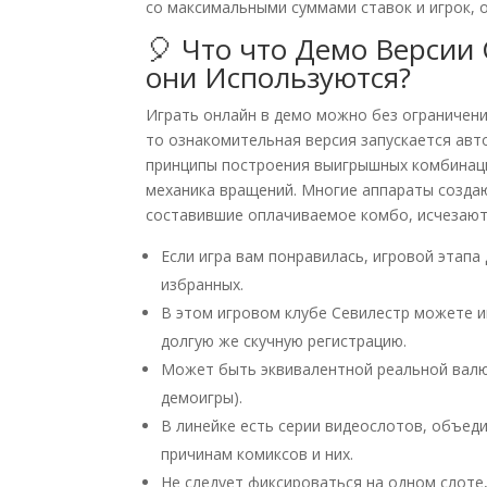
со максимальными суммами ставок и игрок, о
🎈 Что что Демо Версии 
они Используются?
Играть онлайн в демо можно без ограничени
то ознакомительная версия запускается авт
принципы построения выигрышных комбинаци
механика вращений. Многие аппараты создаю
составившие оплачиваемое комбо, исчезают,
Если игра вам понравилась, игровой этап
избранных.
В этом игровом клубе Севилестр можете и
долгую же скучную регистрацию.
Может быть эквивалентной реальной валю
демоигры).
В линейке есть серии видеослотов, объед
причинам комиксов и них.
Не следует фиксироваться на одном слоте