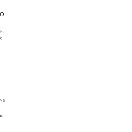
го
и,
ые
я
име
по