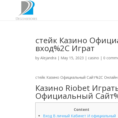
стейк Казино Офиц
вход%2C Играт
by
Alejandra
|
May 15, 2023
|
casino
|
0 comm
стейк Казино Официальный Сайт%2C Онлайн
Казино Riobet Игра
Официальный Сайт%
Content
Вход В личный Кабинет И официальный