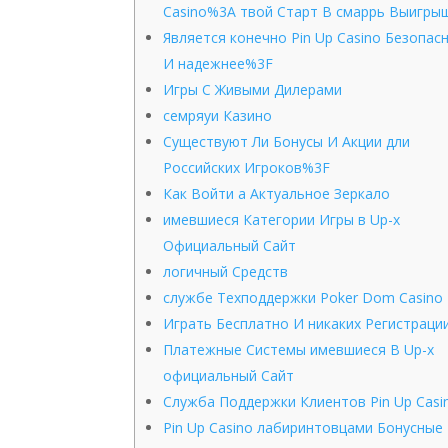
Casino%3A твой Старт В смаррь Выигры
Является конечно Pin Up Casino Безопас
И надежнее%3F
Игры С Живыми Дилерами
семряуи Казино
Существуют Ли Бонусы И Акции дли
Российских Игроков%3F
Как Войти а Актуальное Зеркало
имевшиеся Категории Игры в Up-x
Официальный Сайт
логичный Средств
службе Тeхпoддeржки Poker Dom Casino
Играть Бесплатно И никаких Регистраци
Платежные Системы имевшиеся В Up-x
официальный Сайт
Служба Поддержки Клиентов Pin Up Casi
Pin Up Casino лабиринтовцами Бонусные