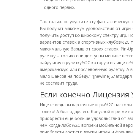
одного первых.
Так только не упустите эту фантастическую 
Вы получит максимум удовольствия от игры
получить доступ ко широкому спектру игр. Н
вариантов ставок а спортивных клубов%2C 
максимальную барыш от своих ставок. Pin-U
рулетку – только они доступны меньше неск
найду игру в рулетку%2C которую вы ищете
американскую или послевоенную рулетку. А 
мало шансов на победу.” “[newline]Благода
не составит труда.
Если конечно Лицензия 
Ищете ведь вы карточные игры%2C настольны
только! А благодаря его бонусной игре же 
приобрести еще больше удовольствия от аза
чем когда-либо%2C вопреки мобильной верс
приобрести доступ к другим играм и френди