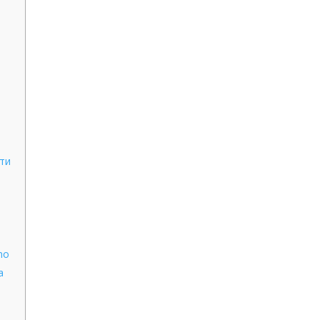
ти
no
а