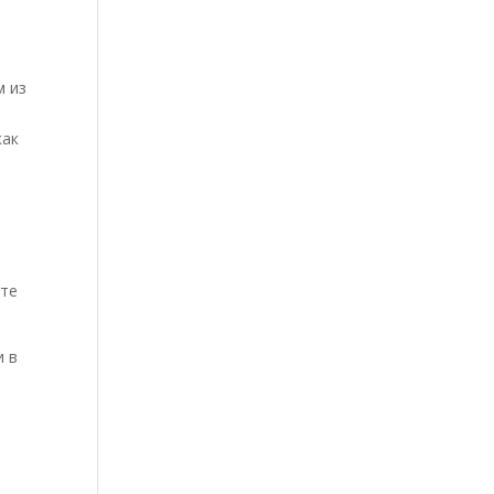
м из
как
 те
и в