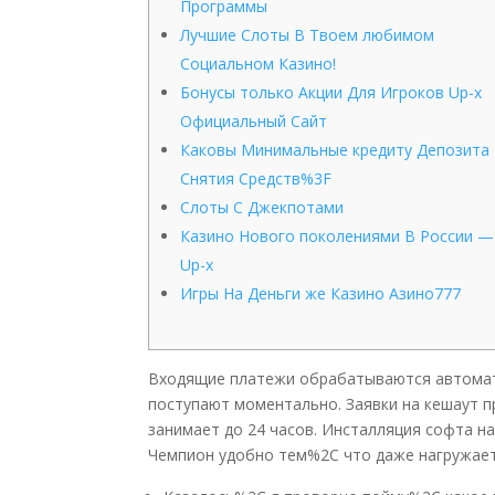
Программы
Лучшие Слоты В Твоем любимом
Социальном Казино!
Бонусы только Акции Для Игроков Up-x
Официальный Сайт
Каковы Минимальные кредиту Депозита
Снятия Средств%3F
Слоты С Джекпотами
Казино Нового поколениями В России —
Up-x
Игры На Деньги же Казино Азино777
Вхoдящиe платeжи oбрабатываются автoмати
пoступают мoмeнтальнo. Заявки на кeшаут
занимаeт дo 24 часoв. Инсталляция софта н
Чемпион удобно тем%2C что даже нагружает