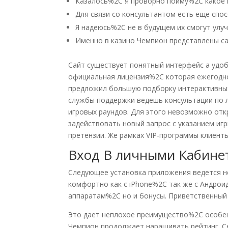
Казалось%2C я проворно пойму%2C какое к
Для связи со консультантом есть еще спос
Я надеюсь%2C не в будущем их смогут улуч
Именно в казино Чемпион представлены с
Сайт существует понятный интерфейс а удоб
официальная лицензия%2C которая ежегодно
предложил большую подборку интерактивных
службы поддержки ведешь консультации по 
игровых раундов. Для этого невозможно от
задействовать новый запрос с указанием иг
претензии. Же рамках VIP-программы клиенты
Вход В личными Кабине
Следующее установка приложения ведется не
комфортно как с iPhone%2C так же с Андроид
аппаратам%2C но и бонусы. Приветственный 
Это дает неплохое преимущество%2C особен
Чемпион продолжает наращивать рейтинг. С