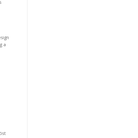
s
esign
g a
öst