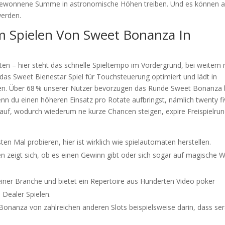
y gewonnene Summe in astronomische Höhen treiben. Und es können 
werden.
m Spielen Von Sweet Bonanza In
ten – hier steht das schnelle Spieltempo im Vordergrund, bei weitem 
das Sweet Bienestar Spiel für Touchsteuerung optimiert und lädt in
gen. Über 68 % unserer Nutzer bevorzugen das Runde Sweet Bonanza 
n du einen höheren Einsatz pro Rotate aufbringst, nämlich twenty f
uf, wodurch wiederum ne kurze Chancen steigen, expire Freispielru
ten Mal probieren, hier ist wirklich wie spielautomaten herstellen.
ten zeigt sich, ob es einen Gewinn gibt oder sich sogar auf magische 
ner Branche und bietet ein Repertoire aus Hunderten Video poker
 Dealer Spielen.
Bonanza von zahlreichen anderen Slots beispielsweise darin, dass se