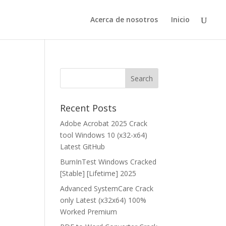
Acerca de nosotros
Inicio
Recent Posts
Adobe Acrobat 2025 Crack
tool Windows 10 (x32-x64)
Latest GitHub
BurnInTest Windows Cracked
[Stable] [Lifetime] 2025
Advanced SystemCare Crack
only Latest (x32x64) 100%
Worked Premium