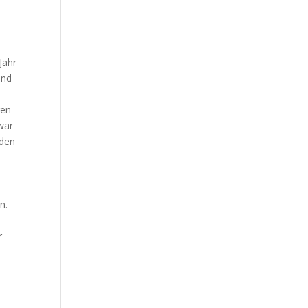
s
Jahr
und
gen
zwar
nden
n.
r