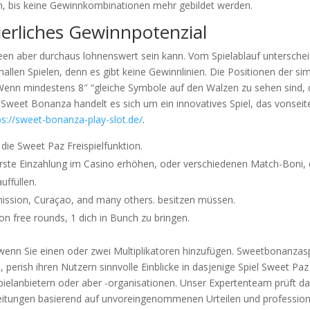
in, bis keine Gewinnkombinationen mehr gebildet werden.
erliches Gewinnpotenzial
een aber durchaus lohnenswert sein kann. Vom Spielablauf untersche
allen Spielen, denn es gibt keine Gewinnlinien. Die Positionen der si
 Wenn mindestens 8″ “gleiche Symbole auf den Walzen zu sehen sind,
i Sweet Bonanza handelt es sich um ein innovatives Spiel, das vonseit
ps://sweet-bonanza-play-slot.de/
.
die Sweet Paz Freispielfunktion.
erste Einzahlung im Casino erhöhen, oder verschiedenen Match-Boni, 
uffüllen.
ission, Curaçao, and many others. besitzen müssen.
n free rounds, 1 dich in Bunch zu bringen.
 wenn Sie einen oder zwei Multiplikatoren hinzufügen. Sweetbonanzasp
 perish ihren Nutzern sinnvolle Einblicke in dasjenige Spiel Sweet Paz
spielanbietern oder aber -organisationen. Unser Expertenteam prüft d
eitungen basierend auf unvoreingenommenen Urteilen und profession