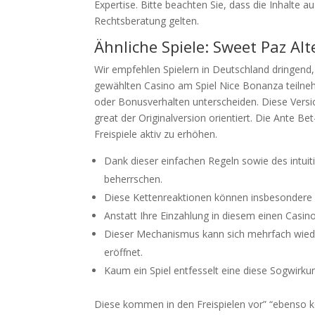
Expertise. Bitte beachten Sie, dass die Inhalte 
Rechtsberatung gelten.
Ähnliche Spiele: Sweet Paz Al
Wir empfehlen Spielern in Deutschland dringend,
gewählten Casino am Spiel Nice Bonanza teilneh
oder Bonusverhalten unterscheiden. Diese Version
great der Originalversion orientiert. Die Ante 
Freispiele aktiv zu erhöhen.
Dank dieser einfachen Regeln sowie des intuit
beherrschen.
Diese Kettenreaktionen können insbesondere 
Anstatt Ihre Einzahlung in diesem einen Casi
Dieser Mechanismus kann sich mehrfach wied
eröffnet.
Kaum ein Spiel entfesselt eine diese Sogwirku
Diese kommen in den Freispielen vor” “ebenso 