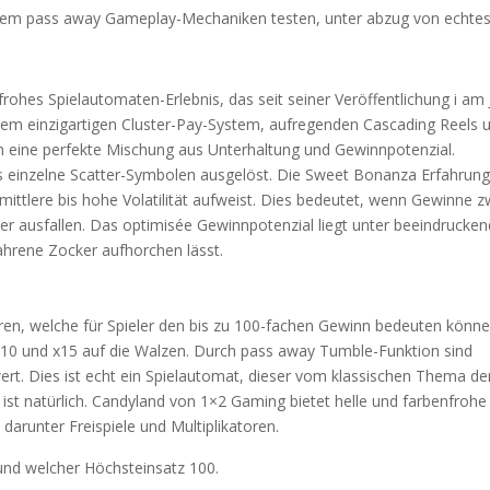
em pass away Gameplay-Mechaniken testen, unter abzug von echte
rohes Spielautomaten-Erlebnis, das seit seiner Veröffentlichung i am 
inem einzigartigen Cluster-Pay-System, aufregenden Cascading Reels 
on eine perfekte Mischung aus Unterhaltung und Gewinnpotenzial.
ns einzelne Scatter-Symbolen ausgelöst. Die Sweet Bonanza Erfahrun
e mittlere bis hohe Volatilität aufweist. Dies bedeutet, wenn Gewinne 
r ausfallen. Das optimisée Gewinnpotenzial liegt unter beeindrucke
fahrene Zocker aufhorchen lässt.
ren, welche für Spieler den bis zu 100-fachen Gewinn bedeuten könne
e x10 und x15 auf die Walzen. Durch pass away Tumble-Funktion sind
ert. Dies ist echt ein Spielautomat, dieser vom klassischen Thema de
t ist natürlich. Candyland von 1×2 Gaming bietet helle und farbenfrohe
darunter Freispiele und Multiplikatoren.
 und welcher Höchsteinsatz 100.