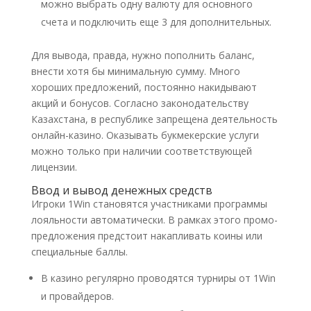
можно выбрать одну валюту для основного
счета и подключить еще 3 для дополнительных.
Для вывода, правда, нужно пополнить баланс,
внести хотя бы минимальную сумму. Много
хороших предложений, постоянно накидывают
акций и бонусов. Согласно законодательству
Казахстана, в республике запрещена деятельность
онлайн-казино. Оказывать букмекерские услуги
можно только при наличии соответствующей
лицензии.
Ввод и вывод денежных средств
Игроки 1Win становятся участниками программы
лояльности автоматически. В рамках этого промо-
предложения предстоит накапливать коины или
специальные баллы.
В казино регулярно проводятся турниры от 1Win
и провайдеров.