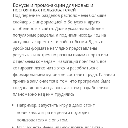
Бонусы и промо-акции для новых и
постоянных пользователей
Под перечнем разделов расположены большие
слайдеры с информацией о бонусах и других
особенностях сайта. Далее указаны наиболее
популярные разделы, а под ними исходы 1х2 на
актуальные прематч- и лайв-события. Здесь в
удобном формате наглядно представлены
результаты встреч по разным видам спорта или
отдельным командам. Навигация понятная, все
котировки легко читаются и разобраться с
формированием купона не составит труда. Главная
причина заключается в том, что программа была
создана довольно давно, а затем разработчики
планомерно над ним трудились.
Например, запустить игру в демо стоит
новичкам, а игра на деньги подходит
пользователям с опытом.
Но у БК есть функция блокировки доступа к