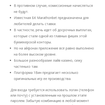
В противном случае, комиссионные начисляться
не будут.
Известная БК Marathonbet предназначена для
любителей делать ставки.
В частности, речь идет об досрочных выплатах,
которые стали одной из главных фишек этой
букмекерской конторы.
Но на айфонах приложение всё равно выполнено
на более высоком уровне.
Большое разнообразие лайв казино, сижу
частенько там.
Платформа 1Вин предлагает несколько
оригинальных игр ее производства.
Для входа требуется использовать логин (телефон
или почту) с установленным на прошлом этапе
паролем. Забытую комбинацию в любой момент