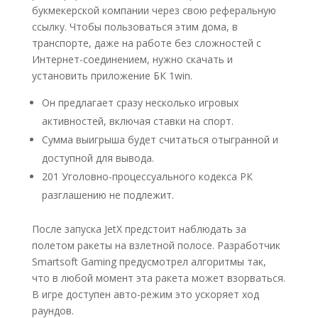
букмекерской компании через свою реферальную
ссылку. Чтобы пользоваться этим дома, в
транспорте, даже на работе без сложностей с
Интернет-соединением, нужно скачать и
установить приложение БК 1win.
Он предлагает сразу несколько игровых
активностей, включая ставки на спорт.
Сумма выигрыша будет считаться отыгранной и
доступной для вывода.
201 Уголовно-процессуального кодекса РК
разглашению не подлежит.
После запуска JetX предстоит наблюдать за
полетом ракеты на взлетной полосе. Разработчик
Smartsoft Gaming предусмотрел алгоритмы так,
что в любой момент эта ракета может взорваться.
В игре доступен авто-режим это ускоряет ход
раундов.