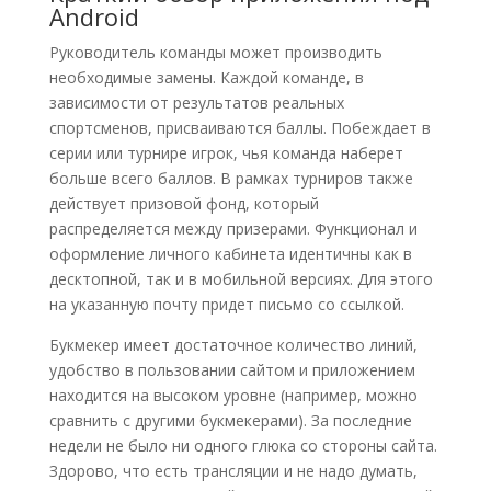
Android
Руководитель команды может производить
необходимые замены. Каждой команде, в
зависимости от результатов реальных
спортсменов, присваиваются баллы. Побеждает в
серии или турнире игрок, чья команда наберет
больше всего баллов. В рамках турниров также
действует призовой фонд, который
распределяется между призерами. Функционал и
оформление личного кабинета идентичны как в
десктопной, так и в мобильной версиях. Для этого
на указанную почту придет письмо со ссылкой.
Букмекер имеет достаточное количество линий,
удобство в пользовании сайтом и приложением
находится на высоком уровне (например, можно
сравнить с другими букмекерами). За последние
недели не было ни одного глюка со стороны сайта.
Здорово, что есть трансляции и не надо думать,