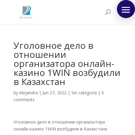
Уголовное дело в
отношении
организатора онлайн-
казино 1WIN возбудили
в Казахстан
by
Alejandra
|
Jun 27, 2022
|
Sin categoría
|
0
comments
Уголовное дело в отношении организатора
онлайн-казино 1WIN возбудили в Казахстане