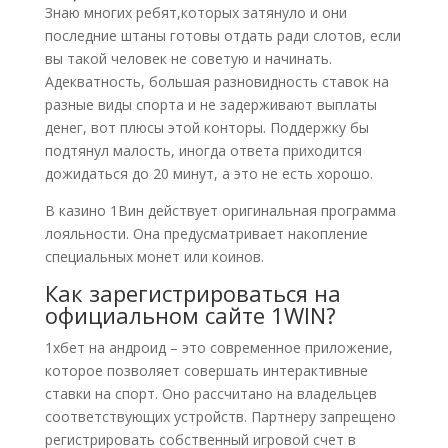
Знаю многих ребят,которых затянуло и они
последние штаны готовы отдать ради слотов, если
вы такой человек не советую и начинать.
Адекватность, большая разновидность ставок на
разные виды спорта и не задерживают выплаты
денег, вот плюсы этой конторы. Поддержку бы
подтянул малость, иногда ответа приходится
дожидаться до 20 минут, а это не есть хорошо.
В казино 1Вин действует оригинальная программа
лояльности. Она предусматривает накопление
специальных монет или коинов.
Как зарегистрироваться на
официальном сайте 1WIN?
1хбет на андроид – это современное приложение,
которое позволяет совершать интерактивные
ставки на спорт. Оно рассчитано на владельцев
соответствующих устройств. Партнеру запрещено
регистрировать собственный игровой счет в