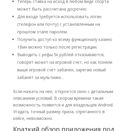
Теперь ставка на исход в любом виде спорта
может быть рассчитана досрочно.
Для входа требуется использовать логин
(телефон или почту) с установленным на
прошлом этапе паролем.
Получить доступ ко всему функционалу казино
1Вин можно только после регистрации.
Выводить с рефы 5к рублей отказываются,
говорят может на игровой счёт, но как поняли
выше игровой счёт забанен, зарегаю новый
забанят за мультиакк…
Если нажать на нее, откроется окно с детальным
описанием условий. В скором времени такая
возможность появится и для владельцев Android.
Угадать точный размер приза, спрятанного в
кейсе, невозможно.
Краткий обзор приложения под