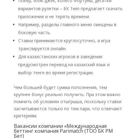
Покер, блэк-джек, колесо Фортуны, десятки
вариантов рулетки – БК 1win предлагает скачать
приложение и не терять времени.
Например, разделы главного меню смещены в
боковую часть.
Ставки принимаются круглосуточно, а игра
транслируется онлайн.
Для казахстанских игроков в заведении
предусмотрен перевод на казахский язык и
выбор тенге во время регистрации.
Чем большей будет сумма пополнения, тем
крупнее бонус реально получить. При этом важно
помнить об условиях отыгрыша, поскольку ставки
засчитываются только по тем пари, что отвечают
критериям.
Вакансии компании «Международная
беттинг компания Parimatch (ТОО БК PM
Бет)