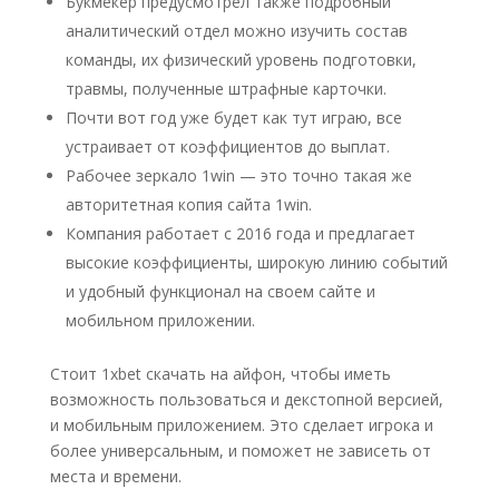
Букмекер предусмотрел также подробный
аналитический отдел можно изучить состав
команды, их физический уровень подготовки,
травмы, полученные штрафные карточки.
Почти вот год уже будет как тут играю, все
устраивает от коэффициентов до выплат.
Рабочее зеркало 1win — это точно такая же
авторитетная копия сайта 1win.
Компания работает с 2016 года и предлагает
высокие коэффициенты, широкую линию событий
и удобный функционал на своем сайте и
мобильном приложении.
Стоит 1xbet скачать на айфон, чтобы иметь
возможность пользоваться и декстопной версией,
и мобильным приложением. Это сделает игрока и
более универсальным, и поможет не зависеть от
места и времени.