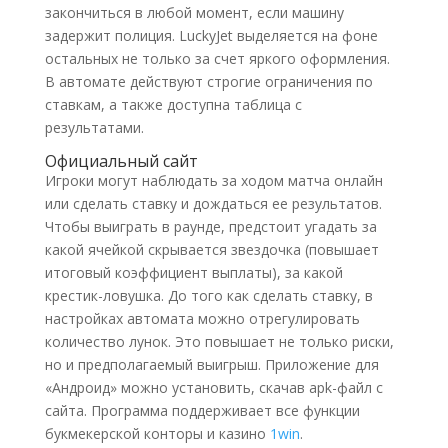
закончиться в любой момент, если машину
задержит полиция. LuckyJet выделяется на фоне
остальных не только за счет яркого оформления.
В автомате действуют строгие ограничения по
ставкам, а также доступна таблица с
результатами.
Oфициальный сайт
Игроки могут наблюдать за ходом матча онлайн
или сделать ставку и дождаться ее результатов.
Чтобы выиграть в раунде, предстоит угадать за
какой ячейкой скрывается звездочка (повышает
итоговый коэффициент выплаты), за какой
крестик-ловушка. До того как сделать ставку, в
настройках автомата можно отрегулировать
количество лунок. Это повышает не только риски,
но и предполагаемый выигрыш. Приложение для
«Андроид» можно установить, скачав apk-файл с
сайта. Программа поддерживает все функции
букмекерской конторы и казино
1win
.