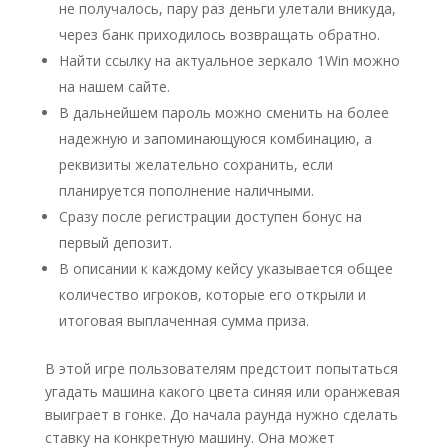
не получалось, пару раз деньги улетали вникуда,
через банк приходилось возвращать обратно.
Найти ссылку на актуальное зеркало 1Win можно
на нашем сайте.
В дальнейшем пароль можно сменить на более
надежную и запоминающуюся комбинацию, а
реквизиты желательно сохранить, если
планируется пополнение наличными.
Сразу после регистрации доступен бонус на
первый депозит.
В описании к каждому кейсу указывается общее
количество игроков, которые его открыли и
итоговая выплаченная сумма приза.
В этой игре пользователям предстоит попытаться
угадать машина какого цвета синяя или оранжевая
выиграет в гонке. До начала раунда нужно сделать
ставку на конкретную машину. Она может