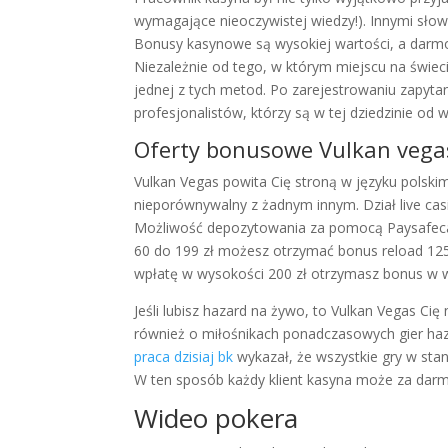
wymagające nieoczywistej wiedzy!). Innymi słow
Bonusy kasynowe są wysokiej wartości, a darm
Niezależnie od tego, w którym miejscu na świe
jednej z tych metod. Po zarejestrowaniu zapyta
profesjonalistów, którzy są w tej dziedzinie od wi
Oferty bonusowe Vulkan vega
Vulkan Vegas powita Cię stroną w języku polskim
nieporównywalny z żadnym innym. Dział live ca
Możliwość depozytowania za pomocą Paysafecard
60 do 199 zł możesz otrzymać bonus reload 1
wpłatę w wysokości 200 zł otrzymasz bonus w w
Jeśli lubisz hazard na żywo, to Vulkan Vegas Ci
również o miłośnikach ponadczasowych gier ha
praca dzisiaj bk
wykazał, że wszystkie gry w st
W ten sposób każdy klient kasyna może za darmo
Wideo pokera