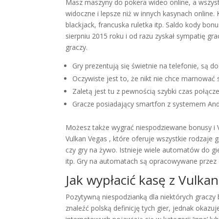
Masz maszyny do pokera wideo online, a wszystk
widoczne i lepsze niż w innych kasynach online. 
blackjack, francuska ruletka itp. Saldo kody b
sierpniu 2015 roku i od razu zyskał sympatię gra
graczy.
Gry prezentują się świetnie na telefonie, są
Oczywiste jest to, że nikt nie chce marnować 
Zaletą jest tu z pewnością szybki czas połącz
Gracze posiadający smartfon z systemem Andr
Możesz także wygrać niespodziewane bonusy i V
Vulkan Vegas , które oferuje wszystkie rodzaje g
czy gry na żywo. Istnieje wiele automatów do gi
itp. Gry na automatach są opracowywane przez d
Jak wypłacić kasę z Vulka
Pozytywną niespodzianką dla niektórych gracz
znaleźć polską definicję tych gier, jednak okazuj