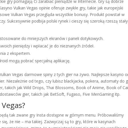
ie gry pomagają Ci zarabiać pieniądze w Internecie. Gry są dobrze
Kasyno Vulkan Vegas opinie oferuje zwykłe gry, takie jak europejski
onusowe Vulkan Vegas przegląda wszystkie bonusy. Produkt powstał w
czy. Sukcesywnie podbija polski rynek i cieszy się szeroką rzeszą stał
 dostosowane do mniejszych ekranów i paneli dotykowych.
swoich pieniędzy i wpłacać je do nieznanych źródeł.
enia z ekspertem.
oid mogą pobrać specjalną aplikację.
ulkan Vegas darmowe spiny z tych gier na żywo. Najlepsze kasyno o
ier. Niezależnie od tego, czy lubisz blackjacka, pokera, automaty do g
er, takich jak Wild Drops, Thai Blossoms, Book of Anime, Book of Ca
ostawców gier, takich jak BetSoft, Fugaso, Five MenGaming itp.
n Vegas?
y będą tak zwane gry Insta dostępne w górnym menu. Próbowaliśmy
e się, że nie – ma takiej. Zazwyczaj są to gry, które w kasynach