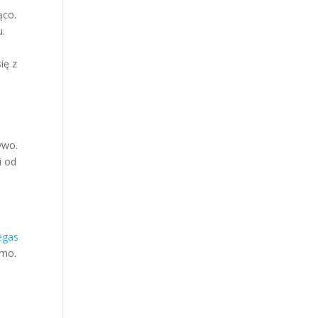
ąco.
u.
ię z
ywo.
i od
egas
rmo.