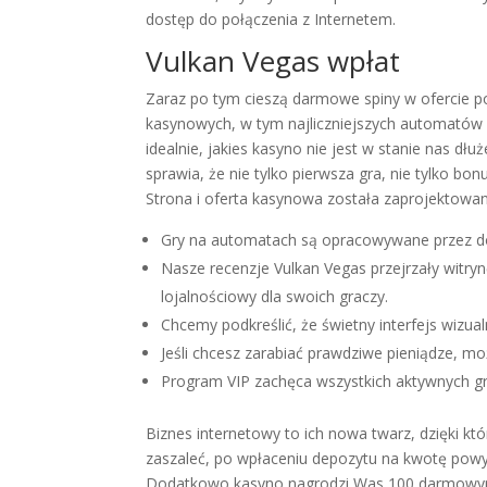
dostęp do połączenia z Internetem.
Vulkan Vegas wpłat
Zaraz po tym cieszą darmowe spiny w ofercie pow
kasynowych, w tym najliczniejszych automatów
idealnie, jakies kasyno nie jest w stanie nas dłu
sprawia, że nie tylko pierwsza gra, nie tylko bon
Strona i oferta kasynowa została zaprojektowa
Gry na automatach są opracowywane przez dos
Nasze recenzje Vulkan Vegas przejrzały witry
lojalnościowy dla swoich graczy.
Chcemy podkreślić, że świetny interfejs wizua
Jeśli chcesz zarabiać prawdziwe pieniądze, mo
Program VIP zachęca wszystkich aktywnych gr
Biznes internetowy to ich nowa twarz, dzięki któr
zaszaleć, po wpłaceniu depozytu na kwotę po
Dodatkowo kasyno nagrodzi Was 100 darmowymi 