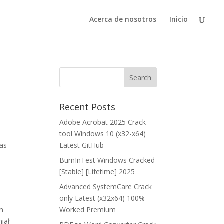
Acerca de nosotros
Inicio
Recent Posts
Adobe Acrobat 2025 Crack
tool Windows 10 (x32-x64)
gas
Latest GitHub
BurnInTest Windows Cracked
i
[Stable] [Lifetime] 2025
Advanced SystemCare Crack
only Latest (x32x64) 100%
em
Worked Premium
iał