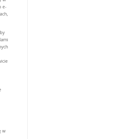
o e-
ach,
aby
lami
nych
icie
e
ę w