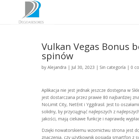
Vulkan Vegas Bonus 
spinów
by
Alejandra
|
Jul 30, 2023
|
Sin categoría
|
0 c
Aplikacja nie jest jednak jeszcze dostępna w Skle
jest dostarczana przez prawie 80 najbardziej z
NoLimit City, NetEnt i Yggdrasil. Jest to oszałam
solidny, by przyciągnąć najlepszych z najlepszy
jakości, mają ciekawe funkcje i naprawdę wypłac
Dzięki nowatorskiemu wzornictwu strona jest 
znaczenia, czy użytkownik posiada smartfon z 